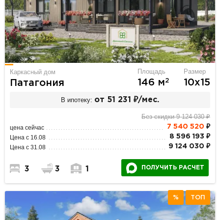
Площадь
Размер
Каркасный дом
2
146 м
10х15
Патагония
В ипотеку:
от 51 231 ₽/мес.
Без скидки 9 124 030 ₽
7 540 520
₽
цена сейчас
8 596 193 ₽
Цена с 16.08
9 124 030 ₽
Цена с 31.08
ПОЛУЧИТЬ РАСЧЕТ
3
3
1
%
ТОП