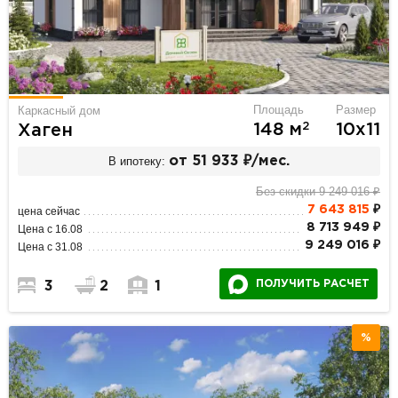
Площадь
Размер
Каркасный дом
2
148 м
10х11
Хаген
В ипотеку:
от 51 933 ₽/мес.
Без скидки 9 249 016 ₽
7 643 815
₽
цена сейчас
8 713 949 ₽
Цена с 16.08
9 249 016 ₽
Цена с 31.08
ПОЛУЧИТЬ РАСЧЕТ
3
2
1
%