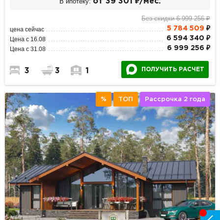
В ипотеку:
от 39 301 ₽/мес.
Без скидки 6 999 256 ₽
5 784 509
₽
цена сейчас
6 594 340 ₽
Цена с 16.08
6 999 256 ₽
Цена с 31.08
ПОЛУЧИТЬ РАСЧЕТ
3
3
1
%
ТОП
Рассрочка 2 года