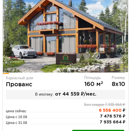
Площадь
Размер
Каркасный дом
2
160 м
8х10
Прованс
В ипотеку:
от 44 559 ₽/мес.
Без скидки 7 935 664 ₽
6 558 400
₽
цена сейчас
7 476 576 ₽
Цена с 16.08
7 935 664 ₽
Цена с 31.08