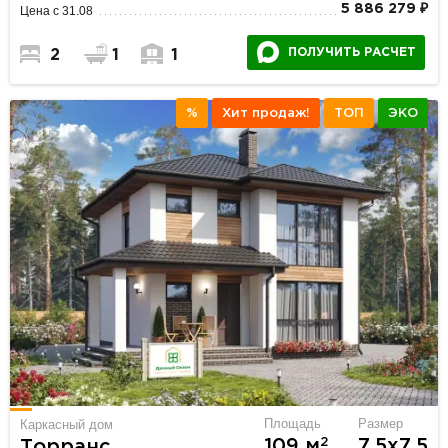
5 886 279 ₽
Цена с 31.08
ПОЛУЧИТЬ РАСЧЕТ
2
1
1
%
Хит продаж!
ТОП
ЭКО
Площадь
Размер
Каркасный дом
2
109 м
7.5х7.5
Торранс