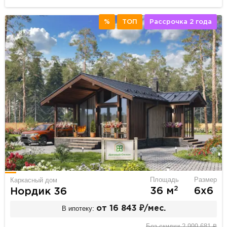
%
ТОП
Рассрочка 2 года
Площадь
Размер
Каркасный дом
2
36 м
6х6
Нордик 36
В ипотеку:
от 16 843 ₽/мес.
Без скидки 2 999 681 ₽