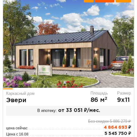
Площадь
Размер
Каркасный дом
2
86 м
9х11
Эвери
В ипотеку:
от 33 051 ₽/мес.
Без скидки 5 886 279 ₽
4 864 693
₽
цена сейчас
5 545 750 ₽
Цена с 16.08