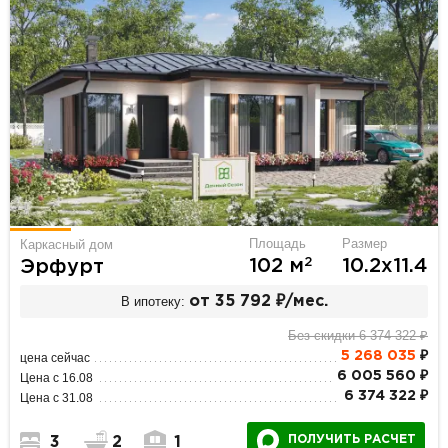
Площадь
Размер
Каркасный дом
2
102 м
10.2х11.4
Эрфурт
В ипотеку:
от 35 792 ₽/мес.
Без скидки 6 374 322 ₽
5 268 035
₽
цена сейчас
6 005 560 ₽
Цена с 16.08
6 374 322 ₽
Цена с 31.08
ПОЛУЧИТЬ РАСЧЕТ
3
2
1