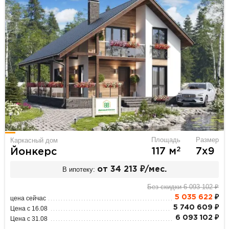
Площадь
Размер
Каркасный дом
2
117 м
7х9
Йонкерс
В ипотеку:
от 34 213 ₽/мес.
Без скидки 6 093 102 ₽
5 035 622
₽
цена сейчас
5 740 609 ₽
Цена с 16.08
6 093 102 ₽
Цена с 31.08