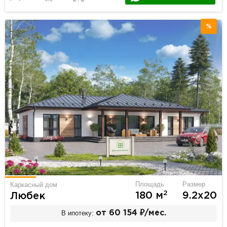
%
Площадь
Размер
Каркасный дом
2
180 м
9.2х20
Любек
В ипотеку:
от 60 154 ₽/мес.