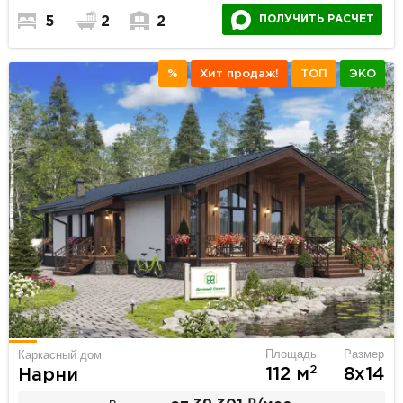
ПОЛУЧИТЬ РАСЧЕТ
5
2
2
%
Хит продаж!
ТОП
ЭКО
Площадь
Размер
Каркасный дом
2
112 м
8х14
Нарни