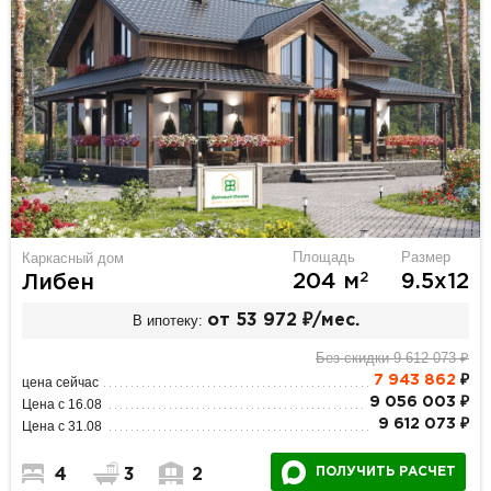
Площадь
Размер
Каркасный дом
2
204 м
9.5х12
Либен
В ипотеку:
от 53 972 ₽/мес.
Без скидки 9 612 073 ₽
7 943 862
₽
цена сейчас
9 056 003 ₽
Цена с 16.08
9 612 073 ₽
Цена с 31.08
ПОЛУЧИТЬ РАСЧЕТ
4
3
2