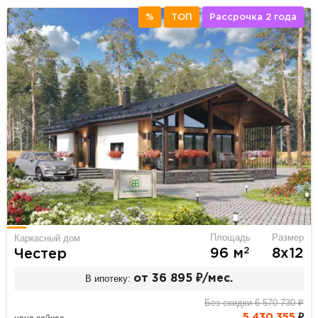
%
ТОП
Рассрочка 2 года
Площадь
Размер
Каркасный дом
2
96 м
8х12
Честер
В ипотеку:
от 36 895 ₽/мес.
Без скидки 6 570 730 ₽
5 430 355
₽