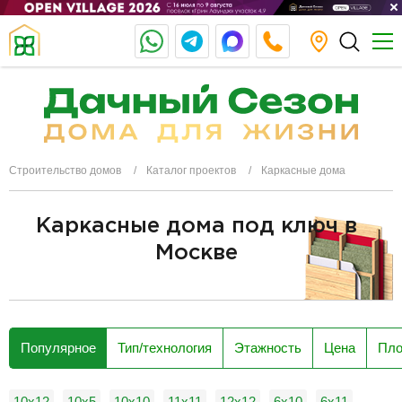
Строительство домов
Каталог проектов
Каркасные дома
Каркасные дома под ключ в
Москве
разделитель
Популярное
Тип/технология
Этажность
Цена
Пл
10x12
10x5
10х10
11х11
12x12
6x10
6x11