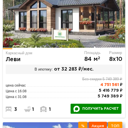
Площадь
Размер
Каркасный дом
2
84 м
8х10
Леви
В ипотеку:
от 32 283 ₽/мес.
Без скидки 5 749 389 ₽
4 751 561
₽
цена сейчас
5 416 779 ₽
Цена с 16.08
5 749 389 ₽
Цена с 31.08
ПОЛУЧИТЬ РАСЧЕТ
3
1
1
%
Акция
ТОП