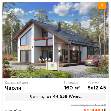
%
Площадь
Размер
Каркасный дом
2
160 м
8х12.45
Чарли
В ипотеку:
от 44 559 ₽/мес.
Без скидки 7 935 664 ₽
6 558 400
₽
цена сейчас