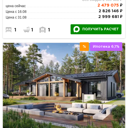
2 479 075
₽
цена сейчас
2 826 146 ₽
Цена с 16.08
2 999 681 ₽
Цена с 31.08
ПОЛУЧИТЬ РАСЧЕТ
1
1
1
%
Ипотека 6,1%