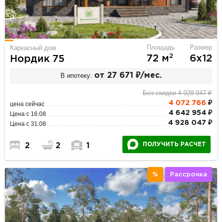
Площадь
Размер
Каркасный дом
2
72 м
6х12
Нордик 75
В ипотеку:
от 27 671 ₽/мес.
Без скидки 4 928 047 ₽
4 072 766
₽
цена сейчас
4 642 954 ₽
Цена с 16.08
4 928 047 ₽
Цена с 31.08
ПОЛУЧИТЬ РАСЧЕТ
2
2
1
%
Рассрочка