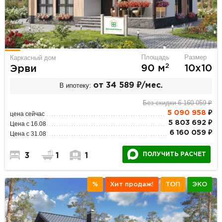
Площадь
Размер
Каркасный дом
2
90 м
10х10
Эрви
В ипотеку:
от 34 589 ₽/мес.
Без скидки 6 160 059 ₽
5 090 958
₽
цена сейчас
5 803 692 ₽
Цена с 16.08
6 160 059 ₽
Цена с 31.08
ПОЛУЧИТЬ РАСЧЕТ
3
1
1
%
Хит продаж!
ТОП
ЭКО