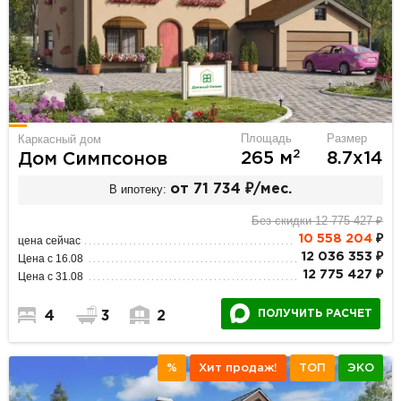
Площадь
Размер
Каркасный дом
2
265 м
8.7х14
Дом Симпсонов
В ипотеку:
от 71 734 ₽/мес.
Без скидки 12 775 427 ₽
10 558 204
₽
цена сейчас
12 036 353 ₽
Цена с 16.08
12 775 427 ₽
Цена с 31.08
ПОЛУЧИТЬ РАСЧЕТ
4
3
2
%
Хит продаж!
ТОП
ЭКО