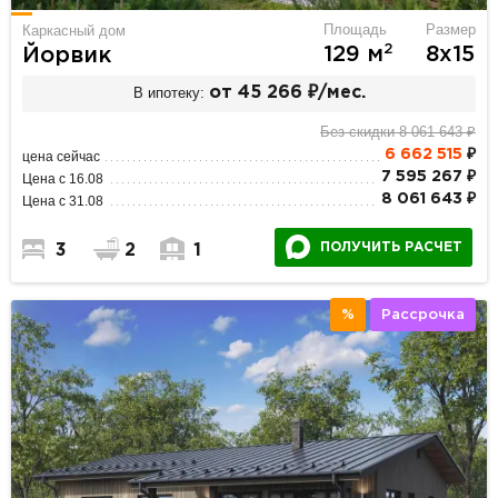
Площадь
Размер
Каркасный дом
2
129 м
8х15
Йорвик
В ипотеку:
от 45 266 ₽/мес.
Без скидки 8 061 643 ₽
6 662 515
₽
цена сейчас
7 595 267 ₽
Цена с 16.08
8 061 643 ₽
Цена с 31.08
ПОЛУЧИТЬ РАСЧЕТ
3
2
1
%
Рассрочка