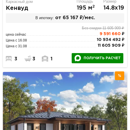
Площадь
Размер
Каркасный дом
2
195 м
14.8х19
Кенвуд
В ипотеку:
от 65 167 ₽/мес.
Без скидки 11 605 909 ₽
9 591 660
₽
цена сейчас
10 934 492 ₽
Цена с 16.08
11 605 909 ₽
Цена с 31.08
ПОЛУЧИТЬ РАСЧЕТ
3
3
1
%