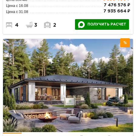
7 476 576 ₽
Цена с 16.08
7 935 664 ₽
Цена с 31.08
ПОЛУЧИТЬ РАСЧЕТ
4
3
2
%