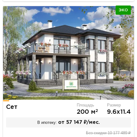
ЭКО
Площадь
Размер
Сет
2
200 м
9.6х11.4
В ипотеку:
от 57 147 ₽/мес.
Без скидки 10 177 489 ₽