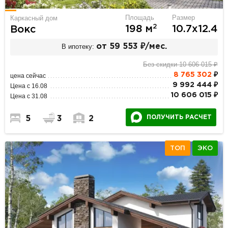
Площадь
Размер
Каркасный дом
2
198 м
10.7х12.4
Вокс
В ипотеку:
от 59 553 ₽/мес.
Без скидки 10 606 015 ₽
8 765 302
₽
цена сейчас
9 992 444 ₽
Цена с 16.08
10 606 015 ₽
Цена с 31.08
ПОЛУЧИТЬ РАСЧЕТ
5
3
2
ТОП
ЭКО