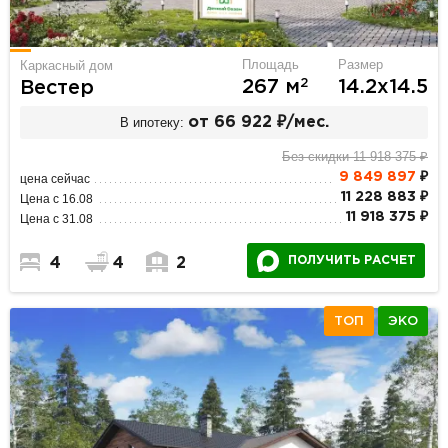
Площадь
Размер
Каркасный дом
2
267 м
14.2х14.5
Вестер
В ипотеку:
от 66 922 ₽/мес.
Без скидки 11 918 375 ₽
9 849 897
₽
цена сейчас
11 228 883 ₽
Цена с 16.08
11 918 375 ₽
Цена с 31.08
ПОЛУЧИТЬ РАСЧЕТ
4
4
2
ТОП
ЭКО