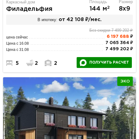
Площадь
Размер
Каркасный дом
2
144 м
8х9
Филадельфия
В ипотеку:
от 42 108 ₽/мес.
Без скидки 7 499 202 ₽
6 197 688
₽
цена сейчас
7 065 364 ₽
Цена с 16.08
7 499 202 ₽
Цена с 31.08
ПОЛУЧИТЬ РАСЧЕТ
5
2
2
ЭКО