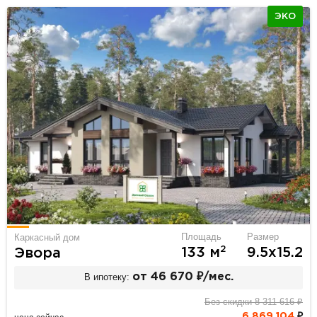
ЭКО
Площадь
Размер
Каркасный дом
2
133 м
9.5х15.2
Эвора
В ипотеку:
от 46 670 ₽/мес.
Без скидки 8 311 616 ₽
6 869 104
₽