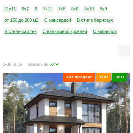
11х11
6x7
6
7x11
7х8
8x8
8х10
8х9
от 150 до 200 м2
С мансардой
В стиле барнхаус
В стиле хай тек
С вальмовой кровлей
С верандой
С котельной
С ломаной кровлей
С плоской кровлей
С четырьмя спальнями
1
–
16
из 16
Показать по
60
Хит продаж!
ТОП
ЭКО