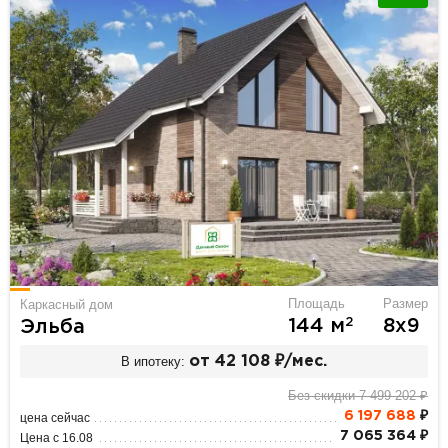
Площадь
Размер
Каркасный дом
2
144 м
8х9
Эльба
В ипотеку:
от 42 108 ₽/мес.
Без скидки 7 499 202 ₽
6 197 688
₽
цена сейчас
7 065 364 ₽
Цена с 16.08