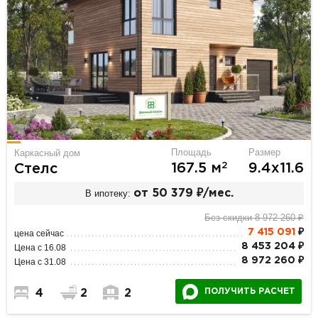
Площадь
Размер
Каркасный дом
2
167.5 м
9.4х11.6
Стелс
В ипотеку:
от 50 379 ₽/мес.
Без скидки 8 972 260 ₽
7 415 091
₽
цена сейчас
8 453 204 ₽
Цена с 16.08
8 972 260 ₽
Цена с 31.08
ПОЛУЧИТЬ РАСЧЕТ
4
2
2