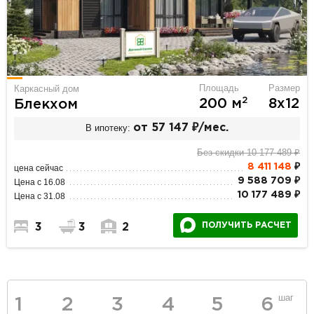
Площадь
Размер
Каркасный дом
2
200 м
8х12
Блекхом
В ипотеку:
от 57 147 ₽/мес.
Без скидки 10 177 489 ₽
8 411 148
₽
цена сейчас
9 588 709 ₽
Цена с 16.08
10 177 489 ₽
Цена с 31.08
ПОЛУЧИТЬ РАСЧЕТ
3
3
2
шаг
1
2
3
4
5
6