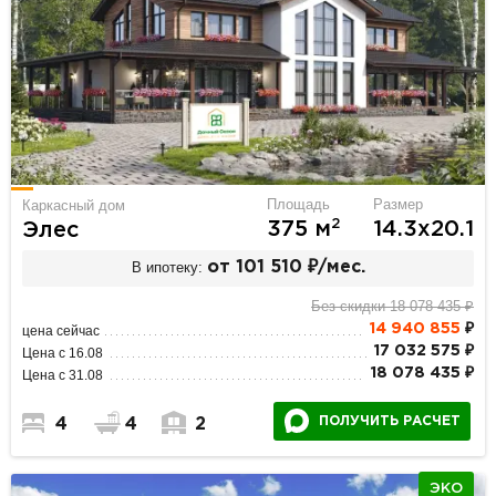
Площадь
Размер
Каркасный дом
2
375 м
14.3х20.1
Элес
В ипотеку:
от 101 510 ₽/мес.
Без скидки 18 078 435 ₽
14 940 855
₽
цена сейчас
17 032 575 ₽
Цена с 16.08
18 078 435 ₽
Цена с 31.08
ПОЛУЧИТЬ РАСЧЕТ
4
4
2
ЭКО