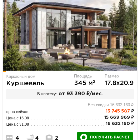
Площадь
Размер
Каркасный дом
2
345 м
17.8х20.9
Куршевель
В ипотеку:
от 93 390 ₽/мес.
Без скидки 16 632 160 ₽
13 745 587
₽
цена сейчас
15 669 969 ₽
Цена с 16.08
16 632 160 ₽
Цена с 31.08
ПОЛУЧИТЬ РАСЧЕТ
4
4
2