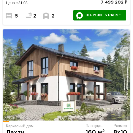
7 499 202 ₽
Цена с 31.08
ПОЛУЧИТЬ РАСЧЕТ
5
2
2
Площадь
Размер
Каркасный дом
2
160 м
8х10
Лахти