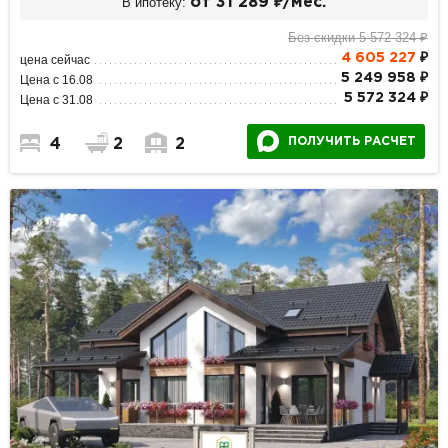
В ипотеку:
от 31 289 ₽/мес.
Без скидки 5 572 324 ₽
4 605 227
₽
цена сейчас
5 249 958 ₽
Цена с 16.08
5 572 324 ₽
Цена с 31.08
ПОЛУЧИТЬ РАСЧЕТ
4
2
2