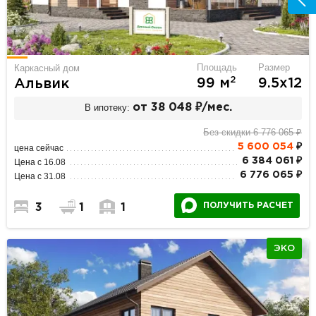
Площадь
Размер
Каркасный дом
2
99 м
9.5х12
Альвик
В ипотеку:
от 38 048 ₽/мес.
Без скидки 6 776 065 ₽
5 600 054
₽
цена сейчас
6 384 061 ₽
Цена с 16.08
6 776 065 ₽
Цена с 31.08
ПОЛУЧИТЬ РАСЧЕТ
3
1
1
ЭКО