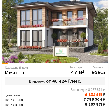
Площадь
Размер
Каркасный дом
2
147 м
9х9.5
Иманта
В ипотеку:
от 46 424 ₽/мес.
Без скидки 8 267 871 ₽
6 832 951
₽
цена сейчас
7 789 564 ₽
Цена с 16.08
8 267 871 ₽
Цена с 31.08