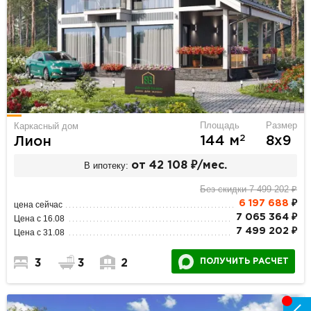
Площадь
Размер
Каркасный дом
2
144 м
8х9
Лион
В ипотеку:
от 42 108 ₽/мес.
Без скидки 7 499 202 ₽
6 197 688
₽
цена сейчас
7 065 364 ₽
Цена с 16.08
7 499 202 ₽
Цена с 31.08
ПОЛУЧИТЬ РАСЧЕТ
3
3
2