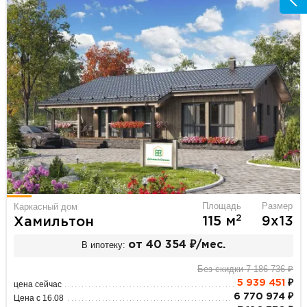
Площадь
Размер
Каркасный дом
2
115 м
9х13
Хамильтон
В ипотеку:
от 40 354 ₽/мес.
Без скидки 7 186 736 ₽
5 939 451
₽
цена сейчас
6 770 974 ₽
Цена с 16.08