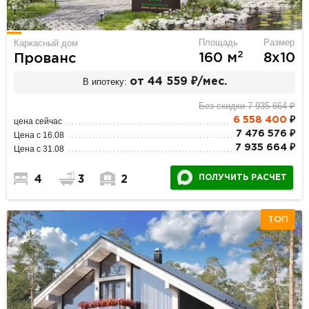
Площадь
Размер
Каркасный дом
2
160 м
8х10
Прованс
В ипотеку:
от 44 559 ₽/мес.
Без скидки 7 935 664 ₽
6 558 400
₽
цена сейчас
7 476 576 ₽
Цена с 16.08
7 935 664 ₽
Цена с 31.08
ПОЛУЧИТЬ РАСЧЕТ
4
3
2
ТОП