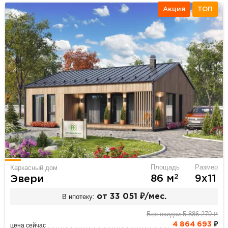
Акция
ТОП
Площадь
Размер
Каркасный дом
2
86 м
9х11
Эвери
В ипотеку:
от 33 051 ₽/мес.
Без скидки 5 886 279 ₽
4 864 693
₽
цена сейчас