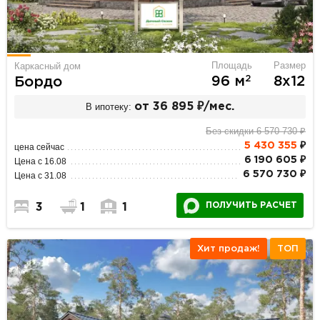
Площадь
Размер
Каркасный дом
2
96 м
8х12
Бордо
В ипотеку:
от 36 895 ₽/мес.
Без скидки 6 570 730 ₽
5 430 355
₽
цена сейчас
6 190 605 ₽
Цена с 16.08
6 570 730 ₽
Цена с 31.08
ПОЛУЧИТЬ РАСЧЕТ
3
1
1
Хит продаж!
ТОП