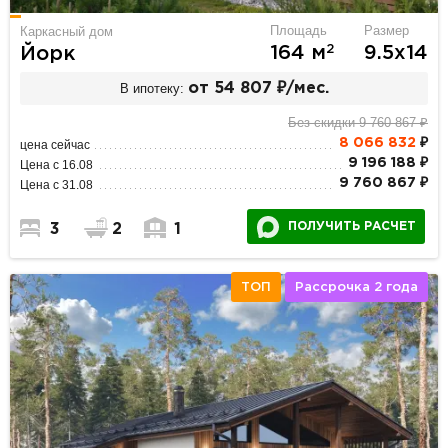
Площадь
Размер
Каркасный дом
2
164 м
9.5х14
Йорк
В ипотеку:
от 54 807 ₽/мес.
Без скидки 9 760 867 ₽
8 066 832
₽
цена сейчас
9 196 188 ₽
Цена с 16.08
9 760 867 ₽
Цена с 31.08
ПОЛУЧИТЬ РАСЧЕТ
3
2
1
ТОП
Рассрочка 2 года