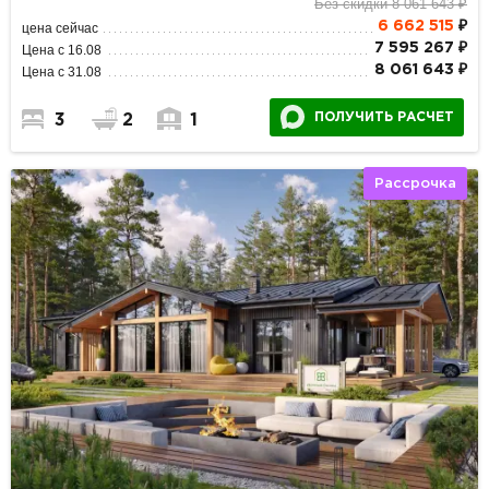
Без скидки 8 061 643 ₽
6 662 515
₽
цена сейчас
7 595 267 ₽
Цена с 16.08
8 061 643 ₽
Цена с 31.08
ПОЛУЧИТЬ РАСЧЕТ
3
2
1
Рассрочка