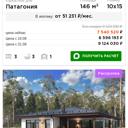
Площадь
Размер
Каркасный дом
2
146 м
10х15
Патагония
В ипотеку:
от 51 231 ₽/мес.
Без скидки 9 124 030 ₽
7 540 520
₽
цена сейчас
8 596 193 ₽
Цена с 16.08
9 124 030 ₽
Цена с 31.08
ПОЛУЧИТЬ РАСЧЕТ
3
3
1
Рассрочка