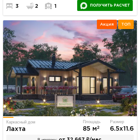
ПОЛУЧИТЬ РАСЧЕТ
3
2
1
Акция
ТОП
Площадь
Размер
Каркасный дом
2
85 м
6.5х11.6
Лахта
В ипотеку:
от 32 667 ₽/мес.