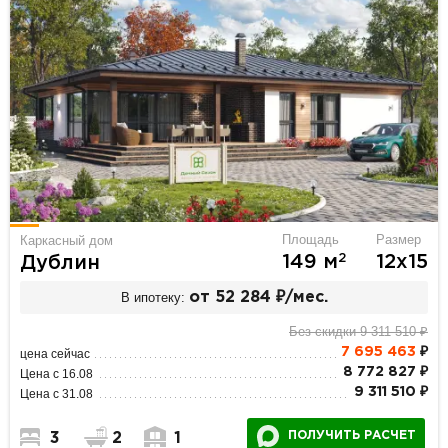
Площадь
Размер
Каркасный дом
2
149 м
12х15
Дублин
В ипотеку:
от 52 284 ₽/мес.
Без скидки 9 311 510 ₽
7 695 463
₽
цена сейчас
8 772 827 ₽
Цена с 16.08
9 311 510 ₽
Цена с 31.08
ПОЛУЧИТЬ РАСЧЕТ
3
2
1