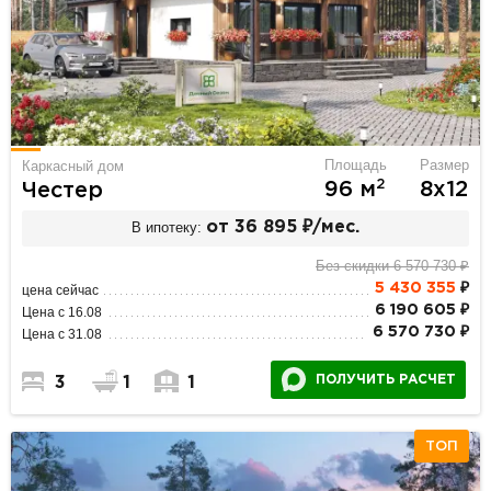
Площадь
Размер
Каркасный дом
2
96 м
8х12
Честер
В ипотеку:
от 36 895 ₽/мес.
Без скидки 6 570 730 ₽
5 430 355
₽
цена сейчас
6 190 605 ₽
Цена с 16.08
6 570 730 ₽
Цена с 31.08
ПОЛУЧИТЬ РАСЧЕТ
3
1
1
ТОП