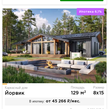
Ипотека 6,1%
Площадь
Размер
Каркасный дом
2
129 м
8х15
Йорвик
В ипотеку:
от 45 266 ₽/мес.