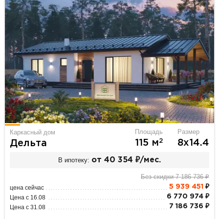
Площадь
Размер
Каркасный дом
2
115 м
8х14.4
Дельта
В ипотеку:
от 40 354 ₽/мес.
Без скидки 7 186 736 ₽
5 939 451
₽
цена сейчас
6 770 974 ₽
Цена с 16.08
7 186 736 ₽
Цена с 31.08