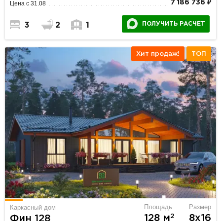
7 186 736 ₽
Цена с 31.08
ПОЛУЧИТЬ РАСЧЕТ
3
2
1
Хит продаж!
ТОП
Площадь
Размер
Каркасный дом
2
128 м
8х16
Фин 128