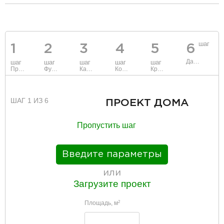
разделитель
шаг
1
2
3
4
5
6
Данные
шаг
шаг
шаг
шаг
шаг
Проект
Фундамент
Каркас и стены
Коммуникации
Крыша
ШАГ 1 ИЗ 6
ПРОЕКТ ДОМА
Пропустить шаг
Введите параметры
или
Загрузите проект
Площадь, м
2