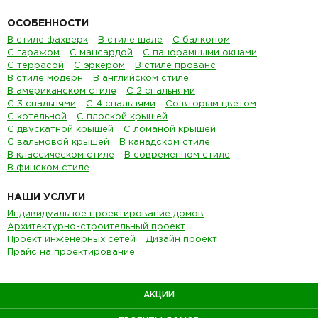
ОСОБЕННОСТИ
В стиле фахверк
В стиле шале
С балконом
С гаражом
С мансардой
С панорамными окнами
С террасой
С эркером
В стиле прованс
В стиле модерн
В английском стиле
В американском стиле
С 2 спальнями
С 3 спальнями
С 4 спальнями
Со вторым цветом
С котельной
С плоской крышей
С двускатной крышей
С ломаной крышей
С вальмовой крышей
В канадском стиле
В классическом стиле
В современном стиле
В финском стиле
НАШИ УСЛУГИ
Индивидуальное проектирование домов
Архитектурно-строительный проект
Проект инженерных сетей
Дизайн проект
Прайс на проектирование
АКЦИИ