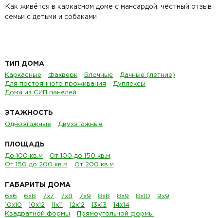
Как живётся в каркасном доме с мансардой: честный отзыв
семьи с детьми и собаками
ТИП ДОМА
Каркасные
Фахверк
Блочные
Дачные (летние)
Для постоянного проживания
Дуплексы
Дома из СИП панелей
ЭТАЖНОСТЬ
Одноэтажные
Двухэтажные
ПЛОЩАДЬ
До 100 кв.м
От 100 до 150 кв.м
От 150 до 200 кв.м
От 200 кв.м
ГАБАРИТЫ ДОМА
6х6
6х8
7х7
7х8
7х9
8х8
8х9
8х10
9х9
10х10
10х12
11х11
12х12
13х13
14х14
Квадратной формы
Прямоугольной формы