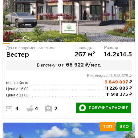
Площадь
Размер
Дом в современном стиле
2
267 м
14.2х14.5
Вестер
В ипотеку:
от 66 922 ₽/мес.
Без скидки 11 918 375 ₽
9 849 897
₽
цена сейчас
11 228 883 ₽
Цена с 16.08
11 918 375 ₽
Цена с 31.08
ПОЛУЧИТЬ РАСЧЕТ
4
4
2
ТОП
ЭКО