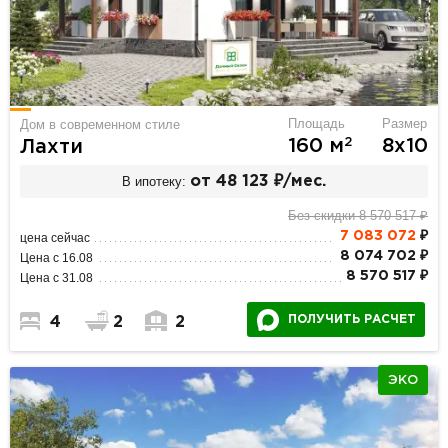
Площадь
Размер
Дом в современном стиле
2
160 м
8х10
Лахти
В ипотеку:
от 48 123 ₽/мес.
Без скидки 8 570 517 ₽
7 083 072
₽
цена сейчас
8 074 702 ₽
Цена с 16.08
8 570 517 ₽
Цена с 31.08
ПОЛУЧИТЬ РАСЧЕТ
4
2
2
ЭКО