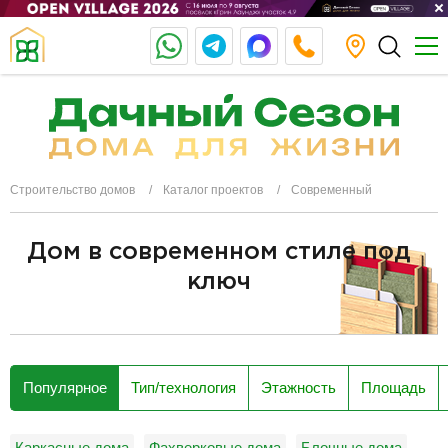
Строительство домов
Каталог проектов
Современный
Дом в современном стиле под
ключ
разделитель
Популярное
Тип/технология
Этажность
Площадь
Каркасные дома
Фахверковые дома
Блочные дома