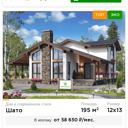
ТОП
ЭКО
Площадь
Размер
Дом в современном стиле
2
195 м
12х13
Шато
В ипотеку:
от 58 650 ₽/мес.