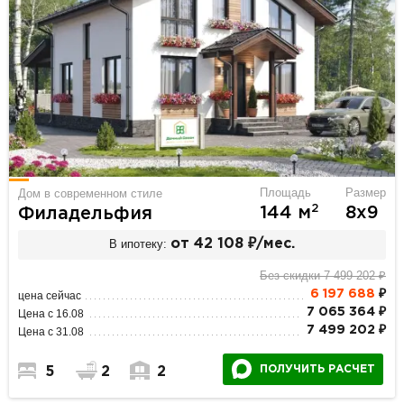
Площадь
Размер
Дом в современном стиле
2
144 м
8х9
Филадельфия
В ипотеку:
от 42 108 ₽/мес.
Без скидки 7 499 202 ₽
6 197 688
₽
цена сейчас
7 065 364 ₽
Цена с 16.08
7 499 202 ₽
Цена с 31.08
ПОЛУЧИТЬ РАСЧЕТ
5
2
2