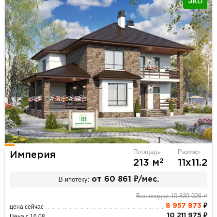
ЭКО
Площадь
Размер
Империя
2
213 м
11х11.2
В ипотеку:
от 60 861 ₽/мес.
Без скидки 10 839 026 ₽
8 957 873
₽
цена сейчас
10 211 975 ₽
Цена с 16.08