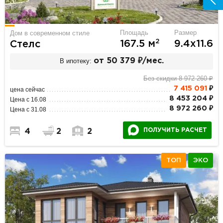
Площадь
Размер
Дом в современном стиле
2
167.5 м
9.4х11.6
Стелс
В ипотеку:
от 50 379 ₽/мес.
Без скидки 8 972 260 ₽
7 415 091
₽
цена сейчас
8 453 204 ₽
Цена с 16.08
8 972 260 ₽
Цена с 31.08
ПОЛУЧИТЬ РАСЧЕТ
4
2
2
ТОП
ЭКО