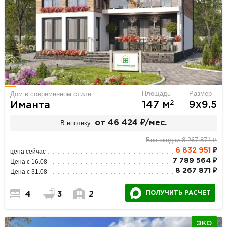
Площадь
Размер
Дом в современном стиле
2
147 м
9х9.5
Иманта
В ипотеку:
от 46 424 ₽/мес.
Без скидки 8 267 871 ₽
6 832 951
₽
цена сейчас
7 789 564 ₽
Цена с 16.08
8 267 871 ₽
Цена с 31.08
ПОЛУЧИТЬ РАСЧЕТ
4
3
2
ЭКО