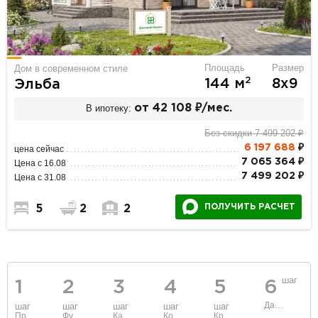
Площадь
Размер
Дом в современном стиле
2
144 м
8х9
Эльба
В ипотеку:
от 42 108 ₽/мес.
Без скидки 7 499 202 ₽
6 197 688
₽
цена сейчас
7 065 364 ₽
Цена с 16.08
7 499 202 ₽
Цена с 31.08
ПОЛУЧИТЬ РАСЧЕТ
5
2
2
шаг
1
2
3
4
5
6
Данные
шаг
шаг
шаг
шаг
шаг
Проект
Фундамент
Каркас и стены
Коммуникации
Крыша