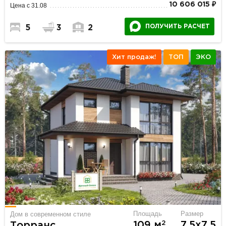
10 606 015 ₽
Цена с 31.08
ПОЛУЧИТЬ РАСЧЕТ
5
3
2
Хит продаж!
ТОП
ЭКО
Площадь
Размер
Дом в современном стиле
2
109 м
7.5х7.5
Торранс