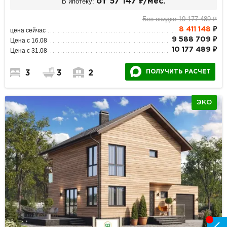
В ипотеку:
от 57 147 ₽/мес.
Без скидки 10 177 489 ₽
8 411 148
₽
цена сейчас
9 588 709 ₽
Цена с 16.08
10 177 489 ₽
Цена с 31.08
ПОЛУЧИТЬ РАСЧЕТ
3
3
2
ЭКО