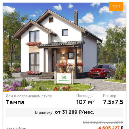
ТОП
Площадь
Размер
Дом в современном стиле
2
107 м
7.5х7.5
Тампа
В ипотеку:
от 31 289 ₽/мес.
Без скидки 5 572 324 ₽
4 605 227
₽
цена сейчас