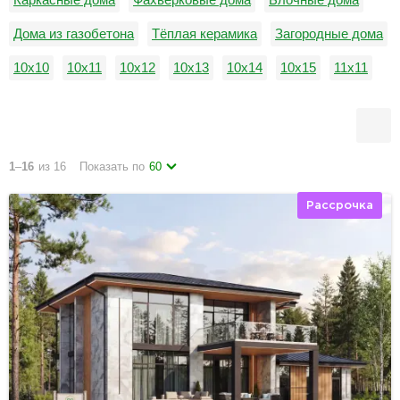
Дома из газобетона
Тёплая керамика
Загородные дома
10х10
10х11
10х12
10х13
10х14
10х15
11х11
11х12
11х13
11х14
11х15
12х12
1
–
16
из 16
Показать по
60
Рассрочка