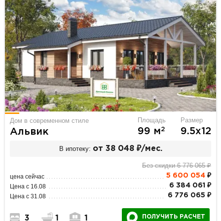
Площадь
Размер
Дом в современном стиле
2
99 м
9.5х12
Альвик
В ипотеку:
от 38 048 ₽/мес.
Без скидки 6 776 065 ₽
5 600 054
₽
цена сейчас
6 384 061 ₽
Цена с 16.08
6 776 065 ₽
Цена с 31.08
ПОЛУЧИТЬ РАСЧЕТ
3
1
1