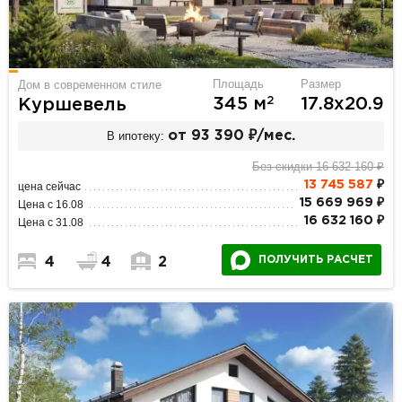
Площадь
Размер
Дом в современном стиле
2
345 м
17.8х20.9
Куршевель
В ипотеку:
от 93 390 ₽/мес.
Без скидки 16 632 160 ₽
13 745 587
₽
цена сейчас
15 669 969 ₽
Цена с 16.08
16 632 160 ₽
Цена с 31.08
ПОЛУЧИТЬ РАСЧЕТ
4
4
2