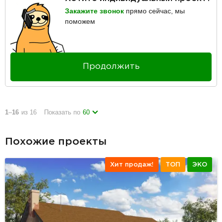
Закажите звонок
прямо сейчас, мы
поможем
Продолжить
1
–
16
из 16
Показать по
60
Похожие проекты
Хит продаж!
ТОП
ЭКО