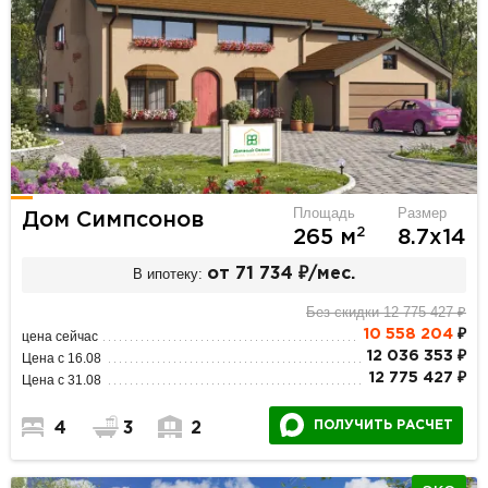
Площадь
Размер
Дом Симпсонов
2
265 м
8.7х14
В ипотеку:
от 71 734 ₽/мес.
Без скидки 12 775 427 ₽
10 558 204
₽
цена сейчас
12 036 353 ₽
Цена с 16.08
12 775 427 ₽
Цена с 31.08
ПОЛУЧИТЬ РАСЧЕТ
4
3
2