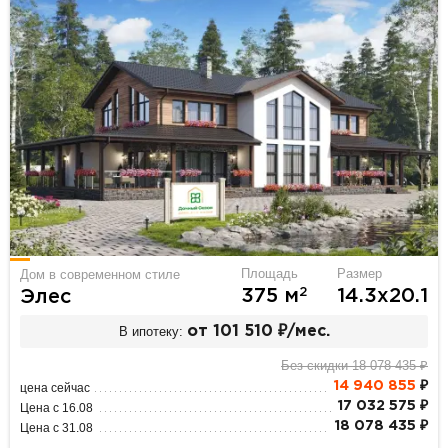
Площадь
Размер
Дом в современном стиле
2
375 м
14.3х20.1
Элес
В ипотеку:
от 101 510 ₽/мес.
Без скидки 18 078 435 ₽
14 940 855
₽
цена сейчас
17 032 575 ₽
Цена с 16.08
18 078 435 ₽
Цена с 31.08