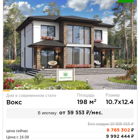
Площадь
Размер
Дом в современном стиле
2
198 м
10.7х12.4
Вокс
В ипотеку:
от 59 553 ₽/мес.
Без скидки 10 606 015 ₽
8 765 302
₽
цена сейчас
9 992 444 ₽
Цена с 16.08