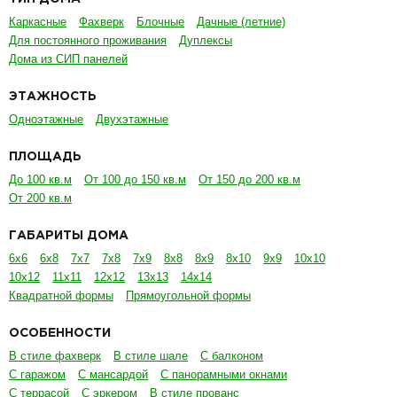
Каркасные
Фахверк
Блочные
Дачные (летние)
Для постоянного проживания
Дуплексы
Дома из СИП панелей
ЭТАЖНОСТЬ
Одноэтажные
Двухэтажные
ПЛОЩАДЬ
До 100 кв.м
От 100 до 150 кв.м
От 150 до 200 кв.м
От 200 кв.м
ГАБАРИТЫ ДОМА
6х6
6х8
7х7
7х8
7х9
8х8
8х9
8х10
9х9
10х10
10х12
11х11
12х12
13х13
14х14
Квадратной формы
Прямоугольной формы
ОСОБЕННОСТИ
В стиле фахверк
В стиле шале
С балконом
С гаражом
С мансардой
С панорамными окнами
С террасой
С эркером
В стиле прованс