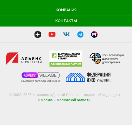
КОМПАНИЯ
КОНТАКТЫ
член ассоциации
деревянного
домостроения
© 2002–2026 Компания «Дачный Сезон» — надежный подрядчик
в
Москве
и
Московской области
!