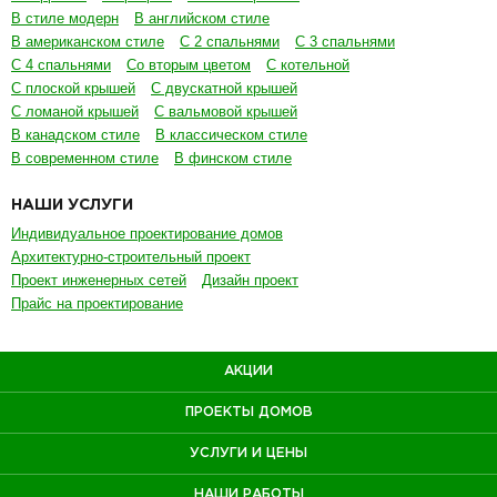
В стиле модерн
В английском стиле
В американском стиле
С 2 спальнями
С 3 спальнями
С 4 спальнями
Со вторым цветом
С котельной
С плоской крышей
С двускатной крышей
С ломаной крышей
С вальмовой крышей
В канадском стиле
В классическом стиле
В современном стиле
В финском стиле
НАШИ УСЛУГИ
Индивидуальное проектирование домов
Архитектурно-строительный проект
Проект инженерных сетей
Дизайн проект
Прайс на проектирование
АКЦИИ
ПРОЕКТЫ ДОМОВ
УСЛУГИ И ЦЕНЫ
НАШИ РАБОТЫ