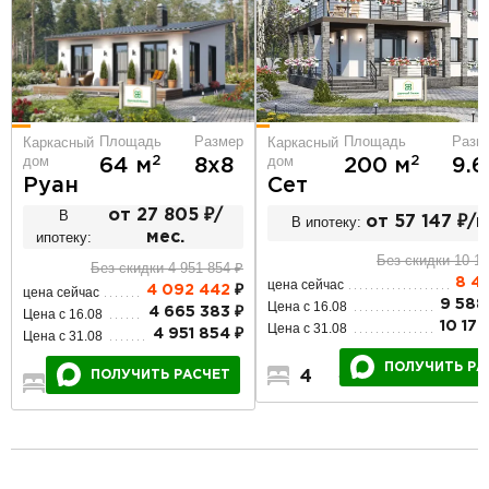
Площадь
Размер
Площадь
Разм
Каркасный
Каркасный
дом
дом
2
2
64 м
8х8
200 м
9.6
Руан
Сет
В
от 27 805 ₽/
В ипотеку:
от 57 147 ₽/м
ипотеку:
мес.
Без скидки 10 17
Без скидки 4 951 854 ₽
8 41
цена сейчас
4 092 442
₽
цена сейчас
9 588
Цена с 16.08
4 665 383 ₽
Цена с 16.08
10 177
Цена с 31.08
4 951 854 ₽
Цена с 31.08
ПОЛУЧИТЬ РА
ПОЛУЧИТЬ РАСЧЕТ
4
3
2
1
1
1