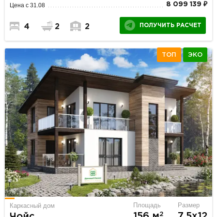
8 099 139 ₽
Цена с 31.08
ПОЛУЧИТЬ РАСЧЕТ
4
2
2
ТОП
ЭКО
Площадь
Размер
Каркасный дом
2
156 м
7.5х12
Чойс