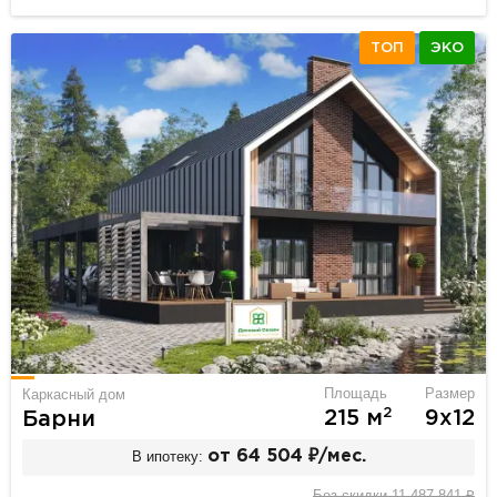
ТОП
ЭКО
Площадь
Размер
Каркасный дом
2
215 м
9х12
Барни
В ипотеку:
от 64 504 ₽/мес.
Без скидки 11 487 841 ₽