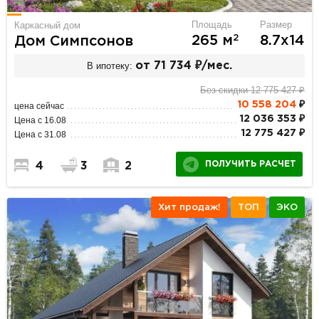
Площадь
Размер
Каркасный дом
2
265 м
8.7х14
Дом Симпсонов
В ипотеку:
от 71 734 ₽/мес.
Без скидки 12 775 427 ₽
10 558 204
₽
цена сейчас
12 036 353 ₽
Цена с 16.08
12 775 427 ₽
Цена с 31.08
ПОЛУЧИТЬ РАСЧЕТ
4
3
2
Хит продаж!
ТОП
ЭКО