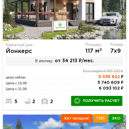
Площадь
Размер
Каркасный дом
2
117 м
7х9
Йонкерс
В ипотеку:
от 34 213 ₽/мес.
Без скидки 6 093 102 ₽
5 035 622
₽
цена сейчас
5 740 609 ₽
Цена с 16.08
6 093 102 ₽
Цена с 31.08
ПОЛУЧИТЬ РАСЧЕТ
5
2
2
Хит продаж!
ТОП
ЭКО