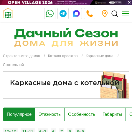
Строительство домов
Каталог проектов
Каркасные дома
С котельной
Каркасные дома с котельной
разделитель
Популярное
Этажность
Особенность
Габариты
С
10х10
11х11
6x7
6
7
8
9х9