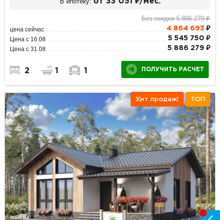
В ипотеку:
от 33 051 ₽/мес.
Без скидки 5 886 279 ₽
4 864 693
₽
цена сейчас
5 545 750 ₽
Цена с 16.08
5 886 279 ₽
Цена с 31.08
ПОЛУЧИТЬ РАСЧЕТ
2
1
1
Хит продаж!
ТОП