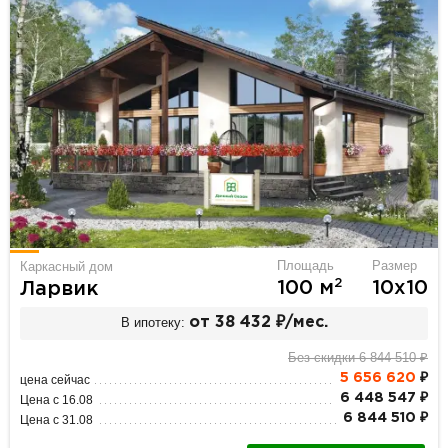
Площадь
Размер
Каркасный дом
2
100 м
10х10
Ларвик
В ипотеку:
от 38 432 ₽/мес.
Без скидки 6 844 510 ₽
5 656 620
₽
цена сейчас
6 448 547 ₽
Цена с 16.08
6 844 510 ₽
Цена с 31.08