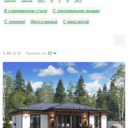
В современном стиле
С панорамными окнами
С эркером
Двухэтажные
С мансардой
Каркасно-панельные
Финские дома
С верандой
С двумя спальнями
С ломаной кровлей
1
–
60
из 92
Показать по
60
С плоской кровлей