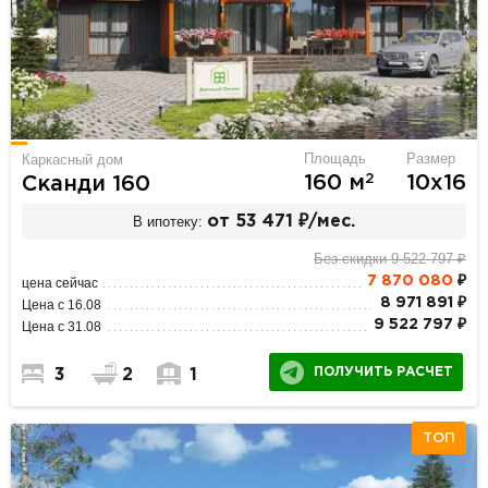
Площадь
Размер
Каркасный дом
2
160 м
10х16
Сканди 160
В ипотеку:
от 53 471 ₽/мес.
Без скидки 9 522 797 ₽
7 870 080
₽
цена сейчас
8 971 891 ₽
Цена с 16.08
9 522 797 ₽
Цена с 31.08
ПОЛУЧИТЬ РАСЧЕТ
3
2
1
ТОП