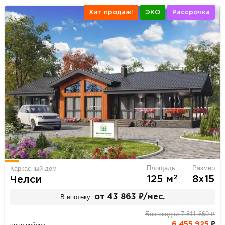
Хит продаж!
ЭКО
Рассрочка
Площадь
Размер
Каркасный дом
2
125 м
8х15
Челси
В ипотеку:
от 43 863 ₽/мес.
Без скидки 7 811 669 ₽
6 455 925
₽