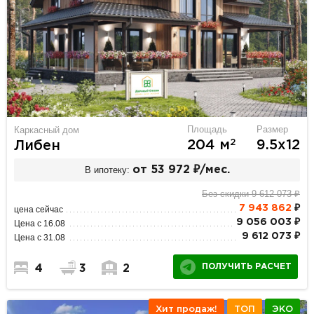
Площадь
Размер
Каркасный дом
2
204 м
9.5х12
Либен
В ипотеку:
от 53 972 ₽/мес.
Без скидки 9 612 073 ₽
7 943 862
₽
цена сейчас
9 056 003 ₽
Цена с 16.08
9 612 073 ₽
Цена с 31.08
ПОЛУЧИТЬ РАСЧЕТ
4
3
2
Хит продаж!
ТОП
ЭКО