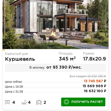
Площадь
Размер
Каркасный дом
2
345 м
17.8х20.9
Куршевель
В ипотеку:
от 93 390 ₽/мес.
Без скидки 16 632 160 ₽
13 745 587
₽
цена сейчас
15 669 969 ₽
Цена с 16.08
16 632 160 ₽
Цена с 31.08
ПОЛУЧИТЬ РАСЧЕТ
4
4
2