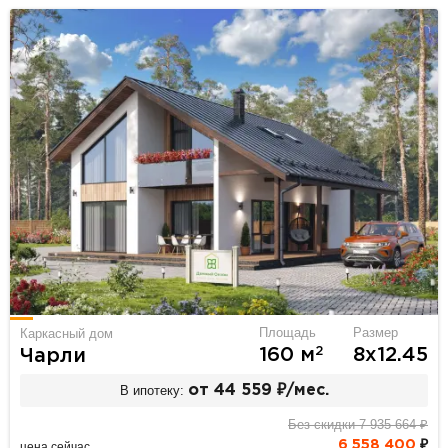
Площадь
Размер
Каркасный дом
2
160 м
8х12.45
Чарли
В ипотеку:
от 44 559 ₽/мес.
Без скидки 7 935 664 ₽
6 558 400
₽
цена сейчас