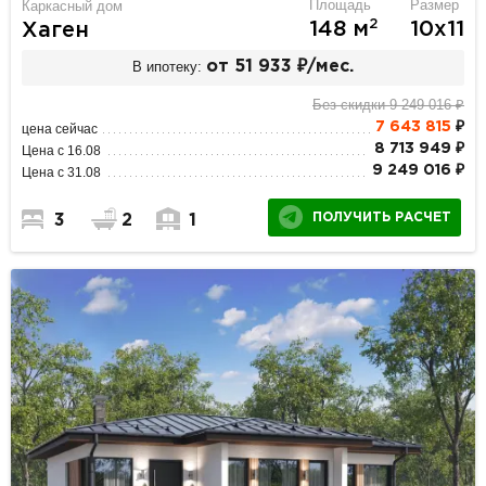
Площадь
Размер
Каркасный дом
2
148 м
10х11
Хаген
В ипотеку:
от 51 933 ₽/мес.
Без скидки 9 249 016 ₽
7 643 815
₽
цена сейчас
8 713 949 ₽
Цена с 16.08
9 249 016 ₽
Цена с 31.08
ПОЛУЧИТЬ РАСЧЕТ
3
2
1