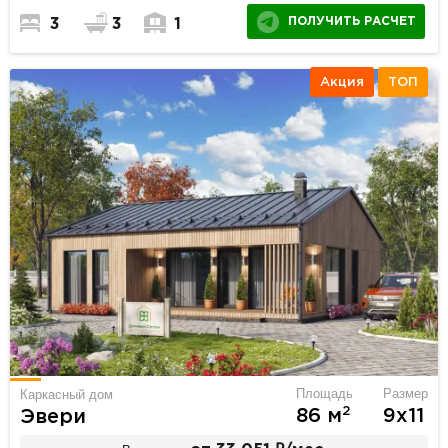
ПОЛУЧИТЬ РАСЧЕТ
3
3
1
Акция
ТОП
Площадь
Размер
Каркасный дом
2
86 м
9х11
Эвери