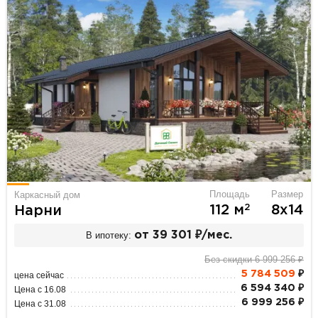
Площадь
Размер
Каркасный дом
2
112 м
8х14
Нарни
В ипотеку:
от 39 301 ₽/мес.
Без скидки 6 999 256 ₽
5 784 509
₽
цена сейчас
6 594 340 ₽
Цена с 16.08
6 999 256 ₽
Цена с 31.08