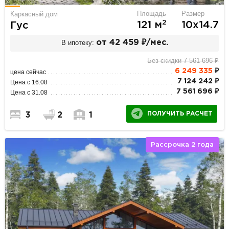
Площадь
Размер
Каркасный дом
2
121 м
10х14.7
Гус
В ипотеку:
от 42 459 ₽/мес.
Без скидки 7 561 696 ₽
6 249 335
₽
цена сейчас
7 124 242 ₽
Цена с 16.08
7 561 696 ₽
Цена с 31.08
ПОЛУЧИТЬ РАСЧЕТ
3
2
1
Рассрочка 2 года