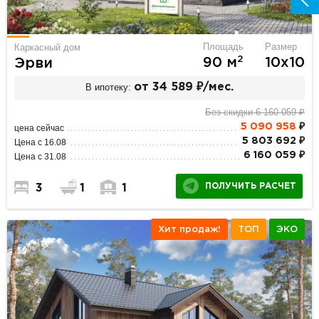
Площадь
Размер
Каркасный дом
2
90 м
10х10
Эрви
В ипотеку:
от 34 589 ₽/мес.
Без скидки 6 160 059 ₽
5 090 958
₽
цена сейчас
5 803 692 ₽
Цена с 16.08
6 160 059 ₽
Цена с 31.08
ПОЛУЧИТЬ РАСЧЕТ
3
1
1
Хит продаж!
ТОП
ЭКО