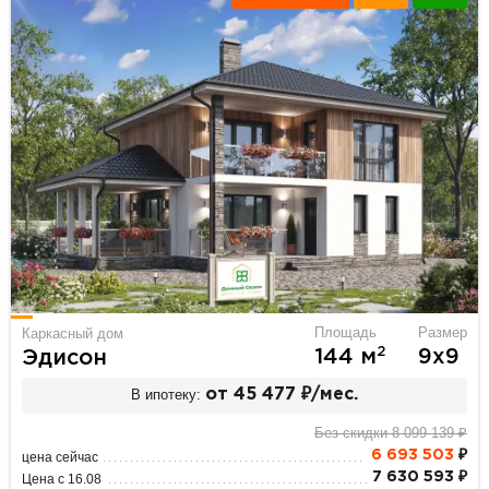
Площадь
Размер
Каркасный дом
2
144 м
9х9
Эдисон
В ипотеку:
от 45 477 ₽/мес.
Без скидки 8 099 139 ₽
6 693 503
₽
цена сейчас
7 630 593 ₽
Цена с 16.08