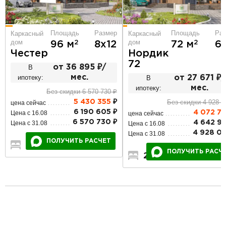
Площадь
Размер
Площадь
Ра
Каркасный
Каркасный
дом
дом
2
2
96 м
8х12
72 м
6
Честер
Нордик
72
В
от 36 895 ₽/
ипотеку:
мес.
В
от 27 671 ₽/
ипотеку:
мес.
Без скидки 6 570 730 ₽
Без скидки 4 928 0
5 430 355
₽
цена сейчас
6 190 605 ₽
Цена с 16.08
4 072 7
цена сейчас
6 570 730 ₽
Цена с 31.08
4 642 95
Цена с 16.08
4 928 04
Цена с 31.08
ПОЛУЧИТЬ РАСЧЕТ
3
1
1
ПОЛУЧИТЬ РАСЧ
2
1
1