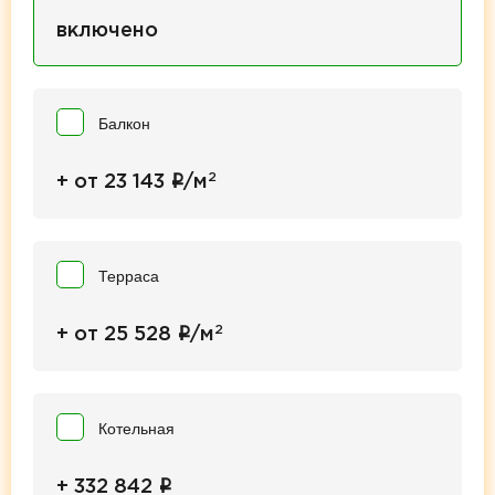
включено
Балкон
2
i
+ от 23 143
/м
Терраса
2
i
+ от 25 528
/м
Котельная
i
+ 332 842