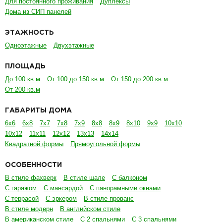
Для постоянного проживания
Дуплексы
Дома из СИП панелей
ЭТАЖНОСТЬ
Одноэтажные
Двухэтажные
ПЛОЩАДЬ
До 100 кв.м
От 100 до 150 кв.м
От 150 до 200 кв.м
От 200 кв.м
ГАБАРИТЫ ДОМА
6х6
6х8
7х7
7х8
7х9
8х8
8х9
8х10
9х9
10х10
10х12
11х11
12х12
13х13
14х14
Квадратной формы
Прямоугольной формы
ОСОБЕННОСТИ
В стиле фахверк
В стиле шале
С балконом
С гаражом
С мансардой
С панорамными окнами
С террасой
С эркером
В стиле прованс
В стиле модерн
В английском стиле
В американском стиле
С 2 спальнями
С 3 спальнями