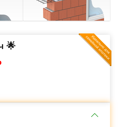
ч 🌟
₽