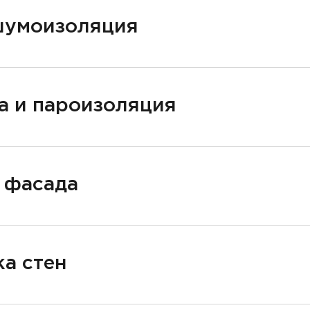
шумоизоляция
а и пароизоляция
 фасада
а стен