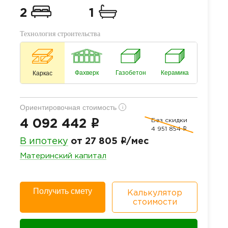
2
1
Технология строительства
Фахверк
Газобетон
Керамика
Каркас
Ориентировочная стоимость
i
Без скидки
i
4 092 442
4 951 854
i
i
В ипотеку
от 27 805
/мес
Материнский капитал
Получить смету
Калькулятор
стоимости