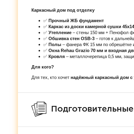
Каркасный дом под отделку
✅
Прочный ЖБ фундамент
✅
Каркас из доски камерной сушки 45х1
✅
Утепление
– стены 150 мм + Пенофол ф
✅
Обшивка стен OSB-3
– готов к дальней
✅
Полы
– фанера ФК 15 мм по обрешётке 
✅
Окна Rehau Grazio 70 мм и входная д
✅
Кровля
– металлочерепица 0,5 мм, защи
Для кого?
Для тех, кто хочет
надёжный каркасный дом с 
Подготовительные