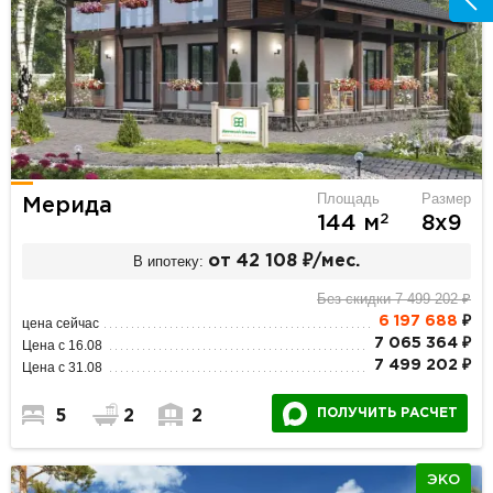
Площадь
Размер
Мерида
2
144 м
8х9
В ипотеку:
от 42 108 ₽/мес.
Без скидки 7 499 202 ₽
6 197 688
₽
цена сейчас
7 065 364 ₽
Цена с 16.08
7 499 202 ₽
Цена с 31.08
ПОЛУЧИТЬ РАСЧЕТ
5
2
2
ЭКО