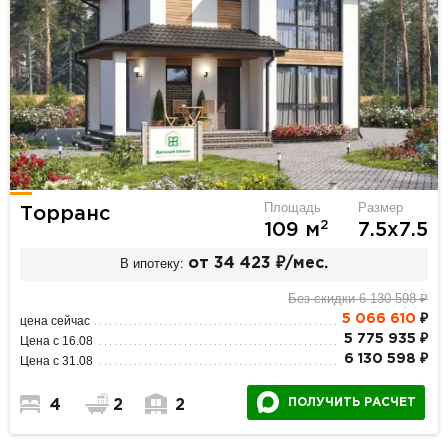
Площадь
Размер
Торранс
2
109 м
7.5х7.5
В ипотеку:
от 34 423 ₽/мес.
Без скидки 6 130 598 ₽
5 066 610
₽
цена сейчас
5 775 935 ₽
Цена с 16.08
6 130 598 ₽
Цена с 31.08
ПОЛУЧИТЬ РАСЧЕТ
4
2
2