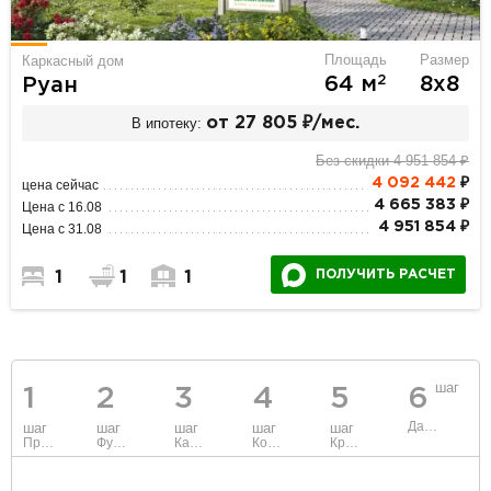
Площадь
Размер
Каркасный дом
2
64 м
8х8
Руан
В ипотеку:
от 27 805 ₽/мес.
Без скидки 4 951 854 ₽
4 092 442
₽
цена сейчас
4 665 383 ₽
Цена с 16.08
4 951 854 ₽
Цена с 31.08
ПОЛУЧИТЬ РАСЧЕТ
1
1
1
шаг
1
2
3
4
5
6
Данные
шаг
шаг
шаг
шаг
шаг
Проект
Фундамент
Каркас и стены
Коммуникации
Крыша