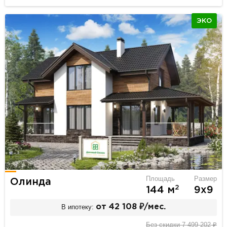
ЭКО
Площадь
Размер
Олинда
2
144 м
9х9
В ипотеку:
от 42 108 ₽/мес.
Без скидки 7 499 202 ₽