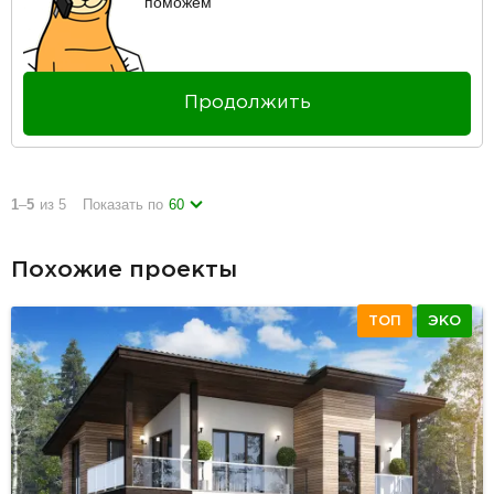
поможем
Продолжить
1
–
5
из 5
Показать по
60
Похожие проекты
ТОП
ЭКО