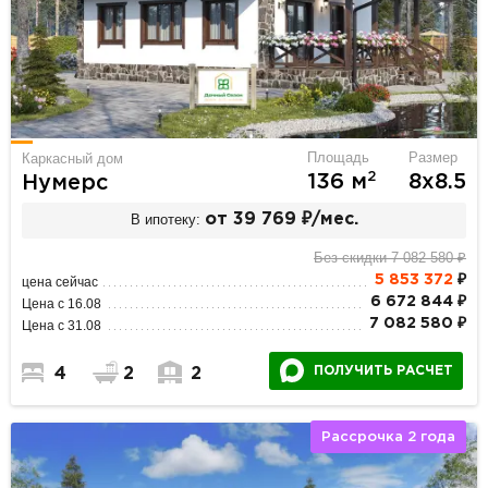
Площадь
Размер
Каркасный дом
2
136 м
8х8.5
Нумерс
В ипотеку:
от 39 769 ₽/мес.
Без скидки 7 082 580 ₽
5 853 372
₽
цена сейчас
6 672 844 ₽
Цена с 16.08
7 082 580 ₽
Цена с 31.08
ПОЛУЧИТЬ РАСЧЕТ
4
2
2
Рассрочка 2 года