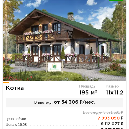
Площадь
Размер
Котка
2
195 м
11х11.2
В ипотеку:
от 54 306 ₽/мес.
Без скидки 9 671 591 ₽
7 993 050
₽
цена сейчас
9 112 077 ₽
Цена с 16.08