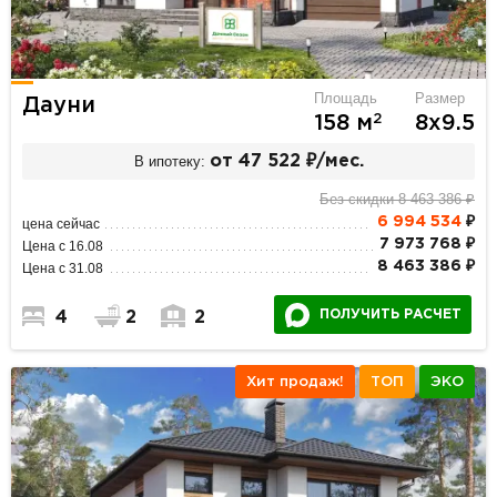
Площадь
Размер
Дауни
2
158 м
8х9.5
В ипотеку:
от 47 522 ₽/мес.
Без скидки 8 463 386 ₽
6 994 534
₽
цена сейчас
7 973 768 ₽
Цена с 16.08
8 463 386 ₽
Цена с 31.08
ПОЛУЧИТЬ РАСЧЕТ
4
2
2
Хит продаж!
ТОП
ЭКО