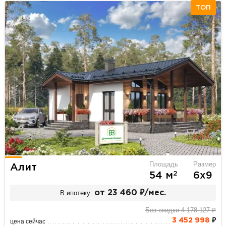
ТОП
Площадь
Размер
Алит
2
54 м
6х9
В ипотеку:
от 23 460 ₽/мес.
Без скидки 4 178 127 ₽
3 452 998
₽
цена сейчас