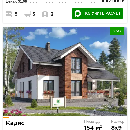
9 671 591 ₽
Цена с 31.08
ПОЛУЧИТЬ РАСЧЕТ
5
3
2
ЭКО
Площадь
Размер
Кадис
2
154 м
8х9