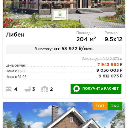
Площадь
Размер
Либен
2
204 м
9.5х12
В ипотеку:
от 53 972 ₽/мес.
Без скидки 9 612 073 ₽
7 943 862
₽
цена сейчас
9 056 003 ₽
Цена с 16.08
9 612 073 ₽
Цена с 31.08
ПОЛУЧИТЬ РАСЧЕТ
4
3
2
ТОП
ЭКО