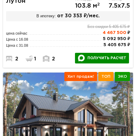
Лутон
2
103.8 м
7.5х7.5
В ипотеку:
от 30 353 ₽/мес.
Без скидки 5 405 675 ₽
4 467 500
₽
цена сейчас
5 092 950 ₽
Цена с 16.08
5 405 675 ₽
Цена с 31.08
ПОЛУЧИТЬ РАСЧЕТ
2
1
2
Хит продаж!
ТОП
ЭКО