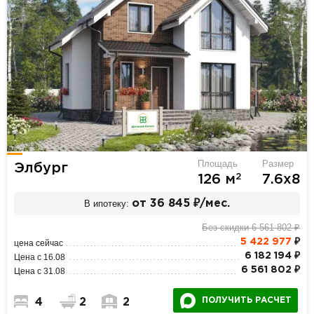
Площадь
Размер
Элбург
2
126 м
7.6х8
В ипотеку:
от 36 845 ₽/мес.
Без скидки 6 561 802 ₽
5 422 977
₽
цена сейчас
6 182 194 ₽
Цена с 16.08
6 561 802 ₽
Цена с 31.08
ПОЛУЧИТЬ РАСЧЕТ
4
2
2