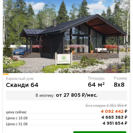
Площадь
Размер
Каркасный дом
2
64 м
8х8
Сканди 64
В ипотеку:
от 27 805 ₽/мес.
Без скидки 4 951 854 ₽
4 092 442
₽
цена сейчас
4 665 383 ₽
Цена с 16.08
4 951 854 ₽
Цена с 31.08