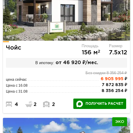
Площадь
Размер
Чойс
2
156 м
7.5х12
В ипотеку:
от 46 920 ₽/мес.
Без скидки 8 356 254 ₽
6 905 995
₽
цена сейчас
7 872 835 ₽
Цена с 16.08
8 356 254 ₽
Цена с 31.08
ПОЛУЧИТЬ РАСЧЕТ
4
2
2
ЭКО