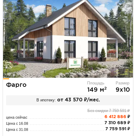
Площадь
Размер
Фарго
2
149 м
9х10
В ипотеку:
от 43 570 ₽/мес.
Без скидки 7 759 591 ₽
6 412 886
₽
цена сейчас
7 310 689 ₽
Цена с 16.08
7 759 591 ₽
Цена с 31.08