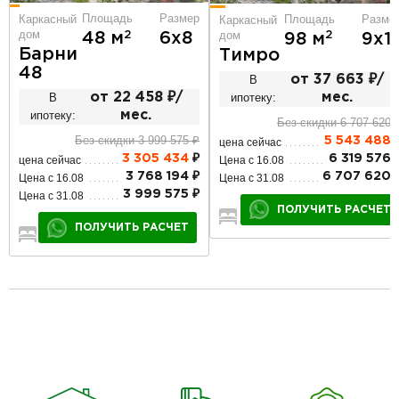
Площадь
Размер
Площадь
Разме
Каркасный
Каркасный
дом
дом
2
2
48 м
6х8
98 м
9х1
Барни
Тимро
48
В
от 37 663 ₽/
ипотеку:
мес.
В
от 22 458 ₽/
ипотеку:
мес.
Без скидки 6 707 620 
Без скидки 3 999 575 ₽
5 543 488
цена сейчас
6 319 576 
3 305 434
₽
Цена с 16.08
цена сейчас
6 707 620 
3 768 194 ₽
Цена с 31.08
Цена с 16.08
3 999 575 ₽
Цена с 31.08
ПОЛУЧИТЬ РАСЧЕТ
3
2
1
ПОЛУЧИТЬ РАСЧЕТ
2
1
1