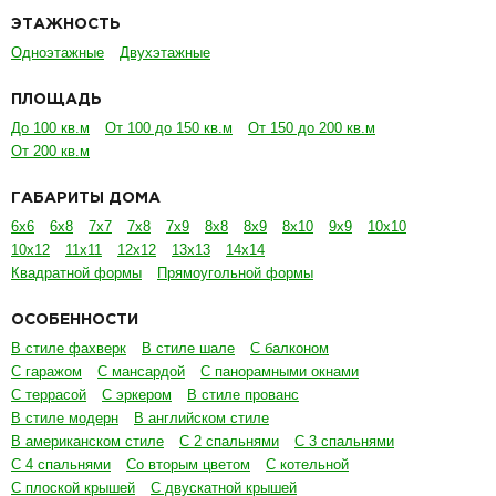
ЭТАЖНОСТЬ
Одноэтажные
Двухэтажные
ПЛОЩАДЬ
До 100 кв.м
От 100 до 150 кв.м
От 150 до 200 кв.м
От 200 кв.м
ГАБАРИТЫ ДОМА
6х6
6х8
7х7
7х8
7х9
8х8
8х9
8х10
9х9
10х10
10х12
11х11
12х12
13х13
14х14
Квадратной формы
Прямоугольной формы
ОСОБЕННОСТИ
В стиле фахверк
В стиле шале
С балконом
С гаражом
С мансардой
С панорамными окнами
С террасой
С эркером
В стиле прованс
В стиле модерн
В английском стиле
В американском стиле
С 2 спальнями
С 3 спальнями
С 4 спальнями
Со вторым цветом
С котельной
С плоской крышей
С двускатной крышей