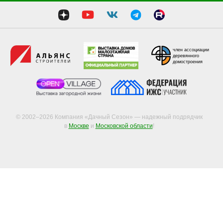
член ассоциации
деревянного
домостроения
© 2002–2026 Компания «Дачный Сезон» — надежный подрядчик
в
Москве
и
Московской области
!