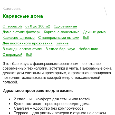
разделитель
Категория:
Каркасные дома
С террасой
от 0 до 100 м2
Одноэтажные
Дома в стиле фахверк
Каркасно-панельные
Дачные дома
Каркасно-щитовые
С панорамными окнами
8х8
Для постоянного проживания
зимние
В скандинавском стиле
В стиле барнхаус
Небольшие
С верандой
8x8
Этот барнхаус с фахверковым фронтоном – сочетание
современных технологий, эстетики и уюта. Панорамные окна
делают дом светлым и просторным, а грамотная планировка
позволяет использовать каждый метр с максимальной
пользой.
Идеальное пространство для жизни:
2 спальни – комфорт для семьи или гостей.
Кухня-гостиная – просторное сердце дома.
Санузел – удобство без компромиссов.
Терраса – для уютных вечеров и отдыха на свежем