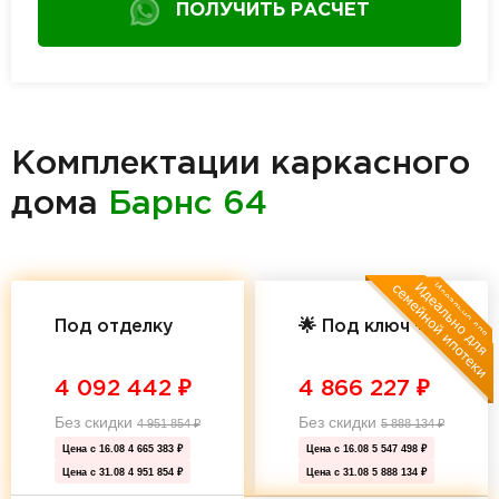
ПОЛУЧИТЬ РАСЧЕТ
Комплектации каркасного
дома
Барнс 64
Под отделку
🌟 Под ключ 🌟
4 092 442
₽
4 866 227
₽
Без скидки
Без скидки
4 951 854
₽
5 888 134
₽
Цена с 16.08
4 665 383 ₽
Цена с 16.08
5 547 498 ₽
Цена с 31.08
4 951 854 ₽
Цена с 31.08
5 888 134 ₽