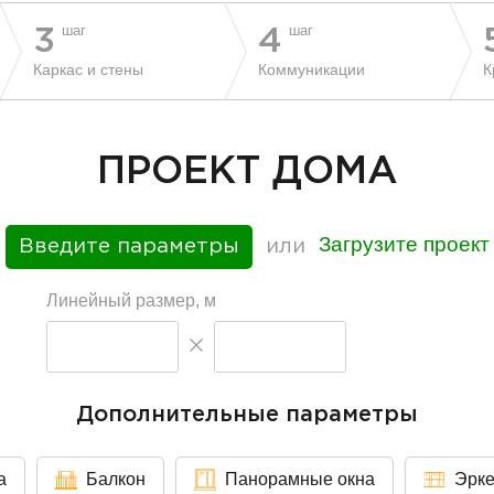
шаг
шаг
3
4
Каркас и стены
Коммуникации
К
ПРОЕКТ ДОМА
Загрузите проект
Введите параметры
или
Линейный размер, м
Дополнительные параметры
а
Балкон
Панорамные окна
Эрк