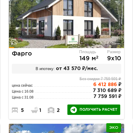
Площадь
Размер
Фарго
2
149 м
9х10
В ипотеку:
от 43 570 ₽/мес.
Без скидки 7 759 591 ₽
6 412 886
₽
цена сейчас
7 310 689 ₽
Цена с 16.08
7 759 591 ₽
Цена с 31.08
ПОЛУЧИТЬ РАСЧЕТ
5
1
2
ЭКО