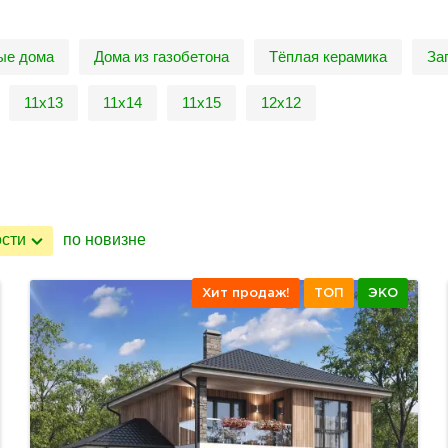
ые дома
Дома из газобетона
Тёплая керамика
За
11х13
11х14
11х15
12х12
ости
по новизне
Хит продаж!
ТОП
ЭКО