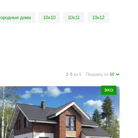
городные дома
10х10
10х11
10х12
1
–
5
из 5
Показать по
60
ЭКО