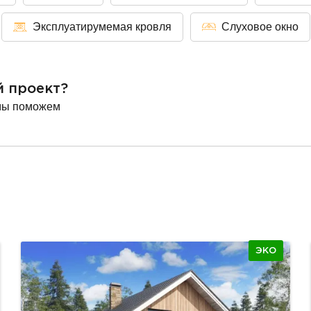
Эксплуатирумемая кровля
Слуховое окно
й проект?
мы поможем
ЭКО