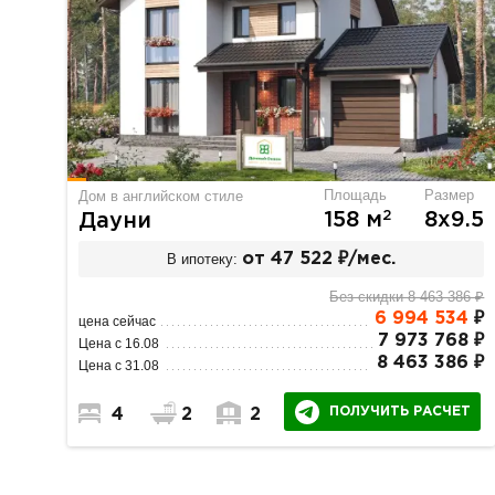
Площадь
Размер
Дом в английском стиле
2
158 м
8х9.5
Дауни
В ипотеку:
от 47 522 ₽/мес.
Без скидки 8 463 386 ₽
6 994 534
₽
цена сейчас
7 973 768 ₽
Цена с 16.08
8 463 386 ₽
Цена с 31.08
ПОЛУЧИТЬ РАСЧЕТ
4
2
2