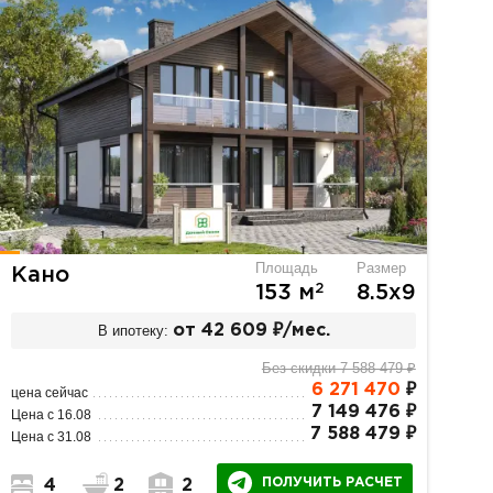
Площадь
Размер
Кано
2
153 м
8.5х9
В ипотеку:
от 42 609 ₽/мес.
Без скидки 7 588 479 ₽
6 271 470
₽
цена сейчас
7 149 476 ₽
Цена с 16.08
7 588 479 ₽
Цена с 31.08
ПОЛУЧИТЬ РАСЧЕТ
4
2
2