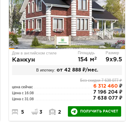
Площадь
Размер
Дом в английском стиле
2
154 м
9х9.5
Канкун
В ипотеку:
от 42 888 ₽/мес.
Без скидки 7 638 077 ₽
6 312 460
₽
цена сейчас
7 196 204 ₽
Цена с 16.08
7 638 077 ₽
Цена с 31.08
ПОЛУЧИТЬ РАСЧЕТ
5
3
2