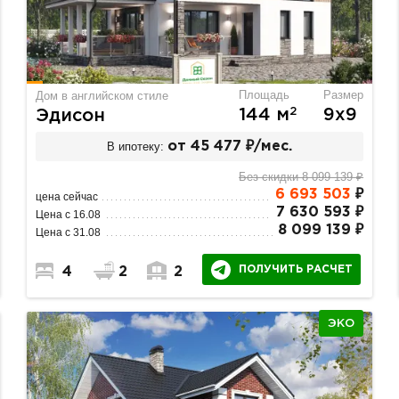
Площадь
Размер
Дом в английском стиле
2
144 м
9х9
Эдисон
В ипотеку:
от 45 477 ₽/мес.
Без скидки 8 099 139 ₽
6 693 503
₽
цена сейчас
7 630 593 ₽
Цена с 16.08
8 099 139 ₽
Цена с 31.08
ПОЛУЧИТЬ РАСЧЕТ
4
2
2
ЭКО