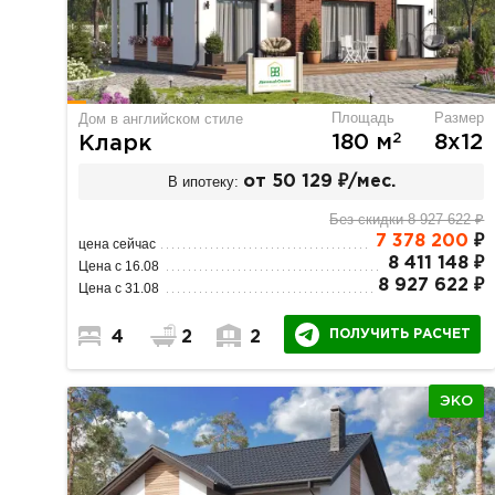
Площадь
Размер
Дом в английском стиле
2
180 м
8х12
Кларк
В ипотеку:
от 50 129 ₽/мес.
Без скидки 8 927 622 ₽
7 378 200
₽
цена сейчас
8 411 148 ₽
Цена с 16.08
8 927 622 ₽
Цена с 31.08
ПОЛУЧИТЬ РАСЧЕТ
4
2
2
ЭКО