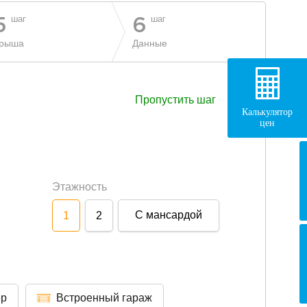
шаг
шаг
5
6
рыша
Данные
Пропустить шаг
Калькулятор
цен
Этажность
С мансардой
1
2
ер
Встроенный гараж