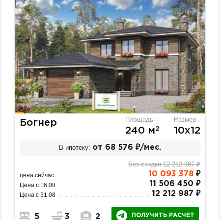
Площадь
Размер
Богнер
2
240 м
10х12
В ипотеку:
от 68 576 ₽/мес.
Без скидки 12 212 987 ₽
10 093 378
₽
цена сейчас
11 506 450 ₽
Цена с 16.08
12 212 987 ₽
Цена с 31.08
ПОЛУЧИТЬ РАСЧЕТ
5
3
2