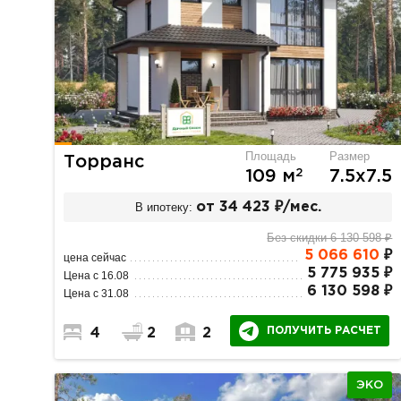
Площадь
Размер
Торранс
2
109 м
7.5х7.5
В ипотеку:
от 34 423 ₽/мес.
Без скидки 6 130 598 ₽
5 066 610
₽
цена сейчас
5 775 935 ₽
Цена с 16.08
6 130 598 ₽
Цена с 31.08
ПОЛУЧИТЬ РАСЧЕТ
4
2
2
ЭКО