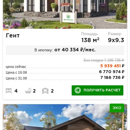
Площадь
Размер
Гент
2
138 м
9х9.3
В ипотеку:
от 40 354 ₽/мес.
Без скидки 7 186 736 ₽
5 939 451
₽
цена сейчас
6 770 974 ₽
Цена с 16.08
7 186 736 ₽
Цена с 31.08
ПОЛУЧИТЬ РАСЧЕТ
4
2
2
ЭКО