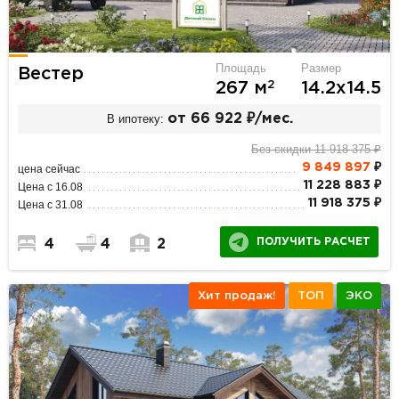
Площадь
Размер
Вестер
2
267 м
14.2х14.5
В ипотеку:
от 66 922 ₽/мес.
Без скидки 11 918 375 ₽
9 849 897
₽
цена сейчас
11 228 883 ₽
Цена с 16.08
11 918 375 ₽
Цена с 31.08
ПОЛУЧИТЬ РАСЧЕТ
4
4
2
Хит продаж!
ТОП
ЭКО