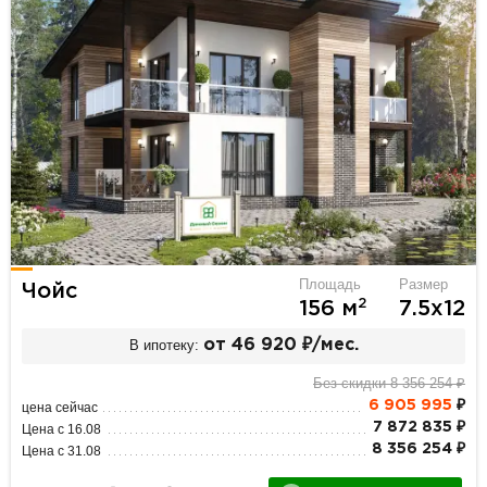
Площадь
Размер
Чойс
2
156 м
7.5х12
В ипотеку:
от 46 920 ₽/мес.
Без скидки 8 356 254 ₽
6 905 995
₽
цена сейчас
7 872 835 ₽
Цена с 16.08
8 356 254 ₽
Цена с 31.08