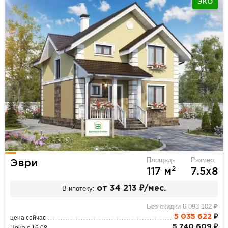
ЭКО
Площадь
Размер
Эври
2
117 м
7.5х8
В ипотеку:
от 34 213 ₽/мес.
Без скидки 6 093 102 ₽
5 035 622
₽
цена сейчас
5 740 609 ₽
Цена с 16.08