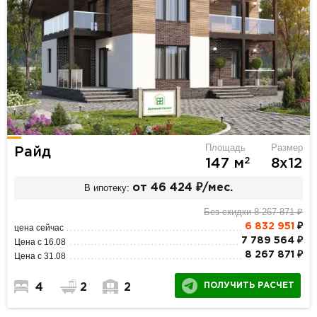
Площадь
Размер
Райд
2
147 м
8х12
В ипотеку:
от 46 424 ₽/мес.
Без скидки 8 267 871 ₽
6 832 951
₽
цена сейчас
7 789 564 ₽
Цена с 16.08
8 267 871 ₽
Цена с 31.08
ПОЛУЧИТЬ РАСЧЕТ
4
2
2