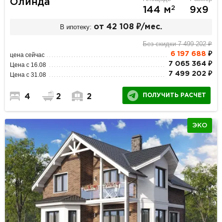
Олинда
2
144 м
9х9
В ипотеку:
от 42 108 ₽/мес.
Без скидки 7 499 202 ₽
6 197 688
₽
цена сейчас
7 065 364 ₽
Цена с 16.08
7 499 202 ₽
Цена с 31.08
ПОЛУЧИТЬ РАСЧЕТ
4
2
2
ЭКО