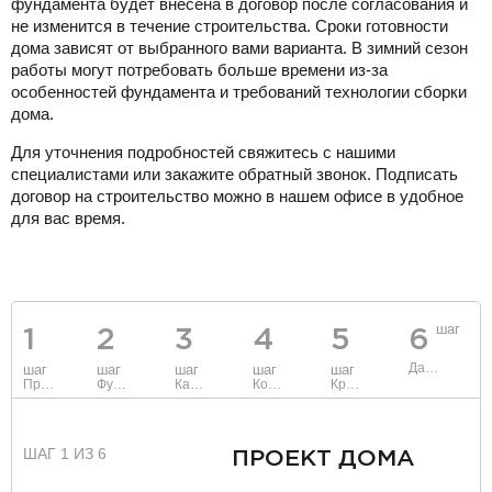
фундамента будет внесена в договор после согласования и
не изменится в течение строительства. Сроки готовности
дома зависят от выбранного вами варианта. В зимний сезон
работы могут потребовать больше времени из-за
особенностей фундамента и требований технологии сборки
дома.
Для уточнения подробностей свяжитесь с нашими
специалистами или закажите обратный звонок. Подписать
договор на строительство можно в нашем офисе в удобное
для вас время.
шаг
1
2
3
4
5
6
Данные
шаг
шаг
шаг
шаг
шаг
Проект
Фундамент
Каркас и стены
Коммуникации
Крыша
ШАГ 1 ИЗ 6
ПРОЕКТ ДОМА