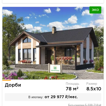
ЭКО
Площадь
Размер
Дорби
2
78 м
8.5х10
В ипотеку:
от 29 977 ₽/мес.
Без скидки 5 338 718 ₽