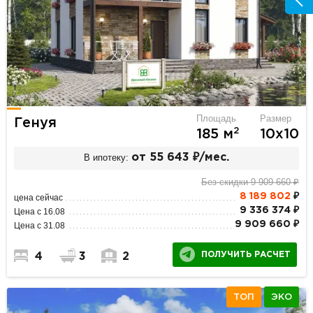
Площадь
Размер
Генуя
2
185 м
10х10
В ипотеку:
от 55 643 ₽/мес.
Без скидки 9 909 660 ₽
8 189 802
₽
цена сейчас
9 336 374 ₽
Цена с 16.08
9 909 660 ₽
Цена с 31.08
ПОЛУЧИТЬ РАСЧЕТ
4
3
2
ТОП
ЭКО