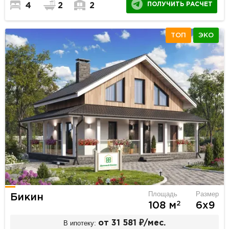
ПОЛУЧИТЬ РАСЧЕТ
4
2
2
ТОП
ЭКО
Площадь
Размер
Бикин
2
108 м
6х9
В ипотеку:
от 31 581 ₽/мес.