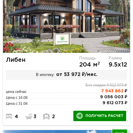
Площадь
Размер
Либен
2
204 м
9.5х12
В ипотеку:
от 53 972 ₽/мес.
Без скидки 9 612 073 ₽
7 943 862
₽
цена сейчас
9 056 003 ₽
Цена с 16.08
9 612 073 ₽
Цена с 31.08
ПОЛУЧИТЬ РАСЧЕТ
4
3
2