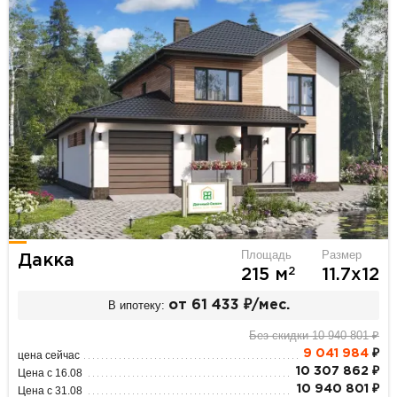
Площадь
Размер
Дакка
2
215 м
11.7х12
В ипотеку:
от 61 433 ₽/мес.
Без скидки 10 940 801 ₽
9 041 984
₽
цена сейчас
10 307 862 ₽
Цена с 16.08
10 940 801 ₽
Цена с 31.08