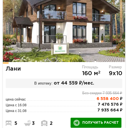
Площадь
Размер
Лани
2
160 м
9х10
В ипотеку:
от 44 559 ₽/мес.
Без скидки 7 935 664 ₽
6 558 400
₽
цена сейчас
7 476 576 ₽
Цена с 16.08
7 935 664 ₽
Цена с 31.08
ПОЛУЧИТЬ РАСЧЕТ
5
3
2