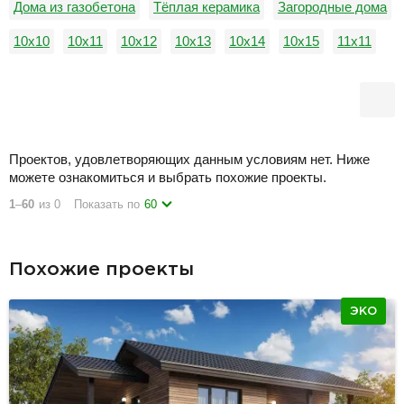
Дома из газобетона
Тёплая керамика
Загородные дома
10х10
10х11
10х12
10х13
10х14
10х15
11х11
11х12
11х13
11х14
11х15
12х12
Проектов, удовлетворяющих данным условиям нет. Ниже
можете ознакомиться и выбрать похожие проекты.
1
–
60
из 0
Показать по
60
Похожие проекты
ЭКО