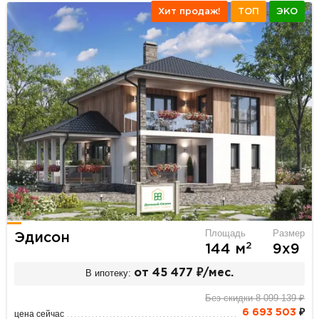
Хит продаж!
ТОП
ЭКО
Площадь
Размер
Эдисон
2
144 м
9х9
В ипотеку:
от 45 477 ₽/мес.
Без скидки 8 099 139 ₽
6 693 503
₽
цена сейчас