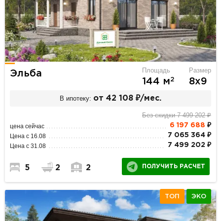
Площадь
Размер
Эльба
2
144 м
8х9
В ипотеку:
от 42 108 ₽/мес.
Без скидки 7 499 202 ₽
6 197 688
₽
цена сейчас
7 065 364 ₽
Цена с 16.08
7 499 202 ₽
Цена с 31.08
ПОЛУЧИТЬ РАСЧЕТ
5
2
2
ТОП
ЭКО