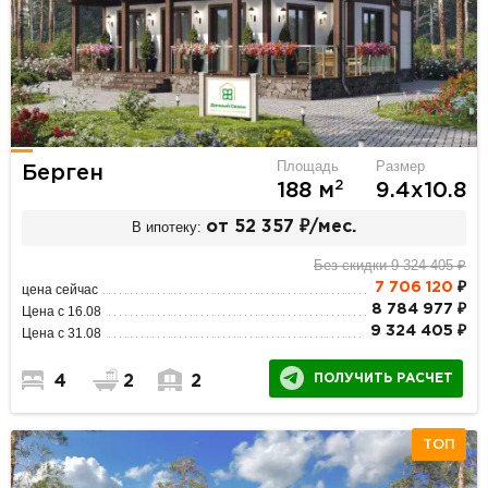
Площадь
Размер
Берген
2
188 м
9.4х10.8
В ипотеку:
от 52 357 ₽/мес.
Без скидки 9 324 405 ₽
7 706 120
₽
цена сейчас
8 784 977 ₽
Цена с 16.08
9 324 405 ₽
Цена с 31.08
ПОЛУЧИТЬ РАСЧЕТ
4
2
2
ТОП