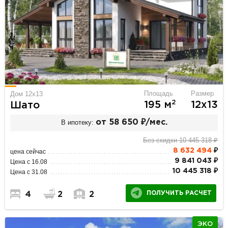
Площадь
Размер
Дом 12x13
2
195 м
12х13
Шато
В ипотеку:
от 58 650 ₽/мес.
Без скидки 10 445 318 ₽
8 632 494
₽
цена сейчас
9 841 043 ₽
Цена с 16.08
10 445 318 ₽
Цена с 31.08
ПОЛУЧИТЬ РАСЧЕТ
4
2
2
ЭКО