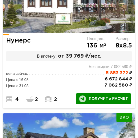
Площадь
Размер
Нумерс
2
136 м
8х8.5
В ипотеку:
от 39 769 ₽/мес.
Без скидки 7 082 580 ₽
5 853 372
₽
цена сейчас
6 672 844 ₽
Цена с 16.08
7 082 580 ₽
Цена с 31.08
ПОЛУЧИТЬ РАСЧЕТ
4
2
2
ЭКО