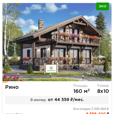
ЭКО
Площадь
Размер
Рино
2
160 м
8х10
В ипотеку:
от 44 559 ₽/мес.
Без скидки 7 935 664 ₽
6 558 400
₽