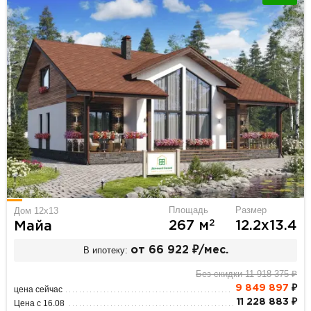
Площадь
Размер
Дом 12x13
2
267 м
12.2х13.4
Майа
В ипотеку:
от 66 922 ₽/мес.
Без скидки 11 918 375 ₽
9 849 897
₽
цена сейчас
11 228 883 ₽
Цена с 16.08