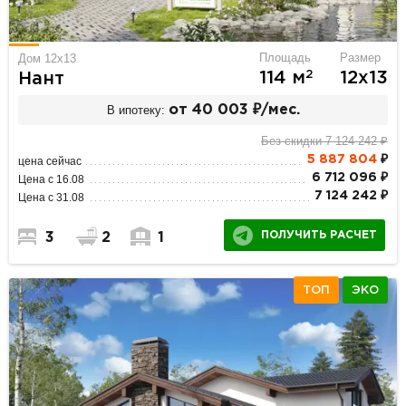
Площадь
Размер
Дом 12x13
2
114 м
12х13
Нант
В ипотеку:
от 40 003 ₽/мес.
Без скидки 7 124 242 ₽
5 887 804
₽
цена сейчас
6 712 096 ₽
Цена с 16.08
7 124 242 ₽
Цена с 31.08
ПОЛУЧИТЬ РАСЧЕТ
3
2
1
ТОП
ЭКО