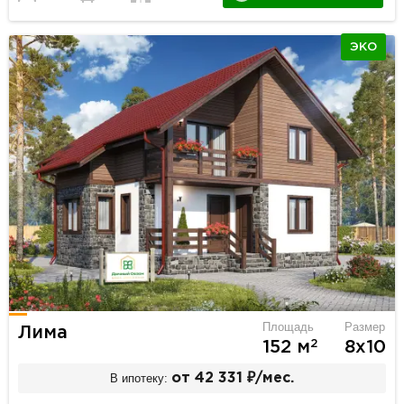
ЭКО
Площадь
Размер
Лима
2
152 м
8х10
В ипотеку:
от 42 331 ₽/мес.