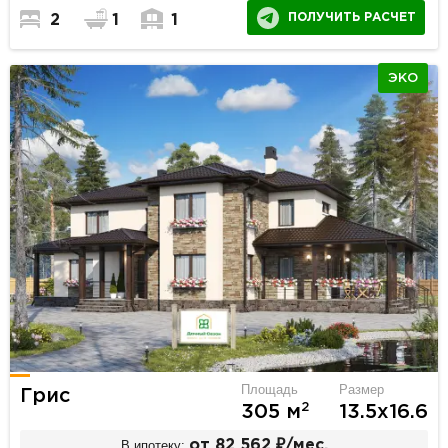
ПОЛУЧИТЬ РАСЧЕТ
2
1
1
ЭКО
Площадь
Размер
Грис
2
305 м
13.5х16.6
В ипотеку:
от 82 562 ₽/мес.