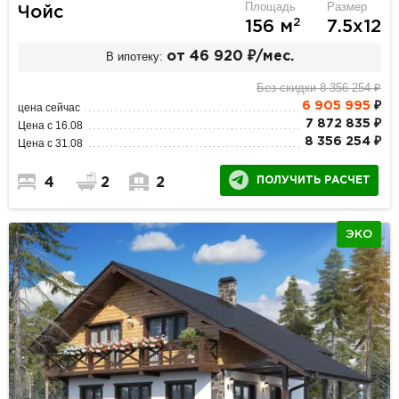
Площадь
Размер
Чойс
2
156 м
7.5х12
В ипотеку:
от 46 920 ₽/мес.
Без скидки 8 356 254 ₽
6 905 995
₽
цена сейчас
7 872 835 ₽
Цена с 16.08
8 356 254 ₽
Цена с 31.08
ПОЛУЧИТЬ РАСЧЕТ
4
2
2
ЭКО