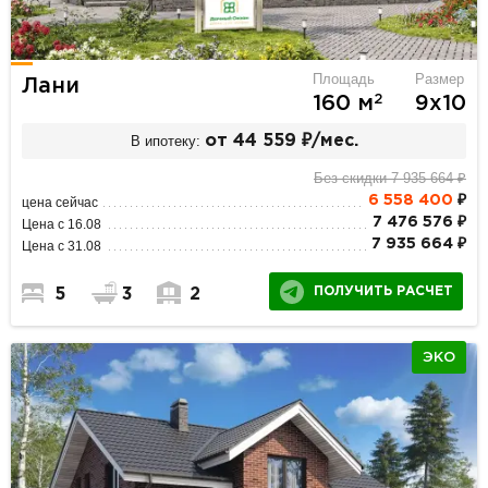
Площадь
Размер
Лани
2
160 м
9х10
В ипотеку:
от 44 559 ₽/мес.
Без скидки 7 935 664 ₽
6 558 400
₽
цена сейчас
7 476 576 ₽
Цена с 16.08
7 935 664 ₽
Цена с 31.08
ПОЛУЧИТЬ РАСЧЕТ
5
3
2
ЭКО