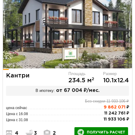
Площадь
Размер
Кантри
2
234.5 м
10.1х12.4
В ипотеку:
от 67 004 ₽/мес.
Без скидки 11 933 106 ₽
9 862 071
₽
цена сейчас
11 242 761 ₽
Цена с 16.08
11 933 106 ₽
Цена с 31.08
ПОЛУЧИТЬ РАСЧЕТ
4
3
2