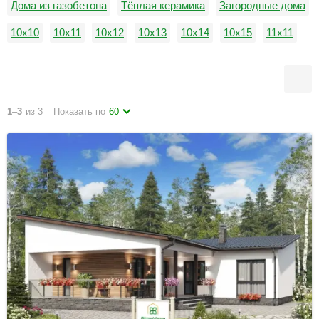
Дома из газобетона
Тёплая керамика
Загородные дома
10х10
10х11
10х12
10х13
10х14
10х15
11х11
11х12
11х13
11х14
11х15
12х12
1
–
3
из 3
Показать по
60