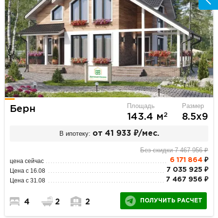
Площадь
Размер
Берн
2
143.4 м
8.5х9
В ипотеку:
от 41 933 ₽/мес.
Без скидки 7 467 956 ₽
6 171 864
₽
цена сейчас
7 035 925 ₽
Цена с 16.08
7 467 956 ₽
Цена с 31.08
ПОЛУЧИТЬ РАСЧЕТ
4
2
2