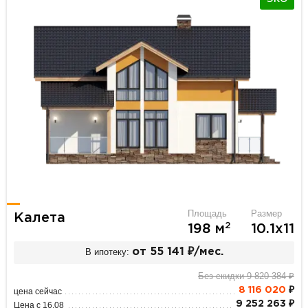
Площадь
Размер
Калета
2
198 м
10.1х11
В ипотеку:
от 55 141 ₽/мес.
Без скидки 9 820 384 ₽
8 116 020
₽
цена сейчас
9 252 263 ₽
Цена с 16.08