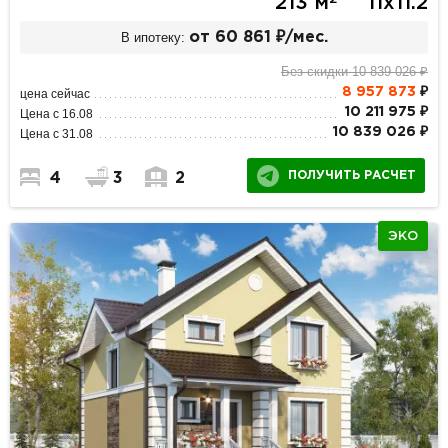
213 м
11х11.2
В ипотеку:
от 60 861 ₽/мес.
Без скидки 10 839 026 ₽
8 957 873
₽
цена сейчас
10 211 975 ₽
Цена с 16.08
10 839 026 ₽
Цена с 31.08
ПОЛУЧИТЬ РАСЧЕТ
4
3
2
ЭКО