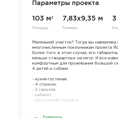
Параметры проекта
103 м
7,83х9,35 м
3
2
Площадь
Размеры
Ко
Маленький участок? Тогда вы наверняка
многочисленным поклонникам проекта Йо
Более того, в этом случае, его габарит
меньше стандартных на метр. И все-рав
комфортным для проживания большой сем
4 детей и собаки.
- кухня-гостиная;
- 4 спальни;
- 2 санузла;
- кабинет;
- просторная терраса;
Развернуть