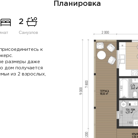
Планировка
2
мнат
Санузлов
 присоединитесь к
керс.
ные размеры даже
но дом получается
ьи из 2 взрослых,