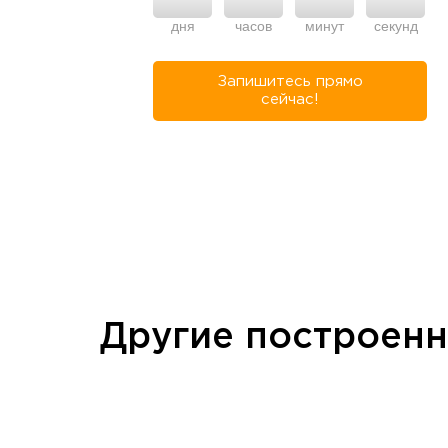
дня
часов
минут
секунд
Запишитесь прямо
сейчас!
Другие построен