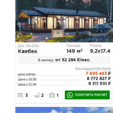
Площадь
Размер
Дом 150-200м
2
149 м
9.2х17.4
Квебек
В ипотеку:
от 52 284 ₽/мес.
Без скидки 9 311 510 ₽
7 695 463
₽
цена сейчас
8 772 827 ₽
Цена с 16.08
9 311 510 ₽
Цена с 31.08
ПОЛУЧИТЬ РАСЧЕТ
3
2
1