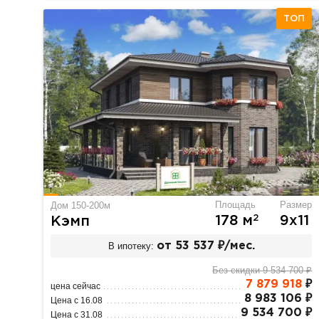
ТОП
Площадь
Размер
Дом 150-200м
2
178 м
9х11
Кэмп
В ипотеку:
от 53 537 ₽/мес.
Без скидки 9 534 700 ₽
7 879 918
₽
цена сейчас
8 983 106 ₽
Цена с 16.08
9 534 700 ₽
Цена с 31.08