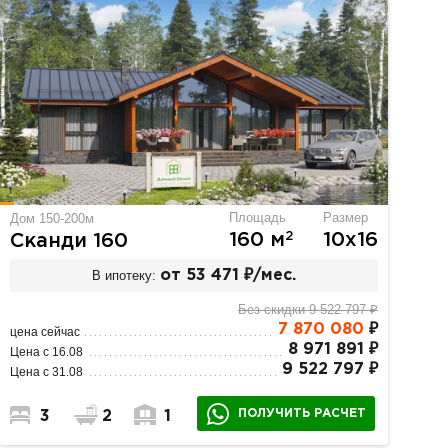
Площадь
Размер
Дом 150-200м
2
160 м
10х16
Сканди 160
В ипотеку:
от 53 471 ₽/мес.
Без скидки 9 522 797 ₽
7 870 080
₽
цена сейчас
8 971 891 ₽
Цена с 16.08
9 522 797 ₽
Цена с 31.08
ПОЛУЧИТЬ РАСЧЕТ
3
2
1