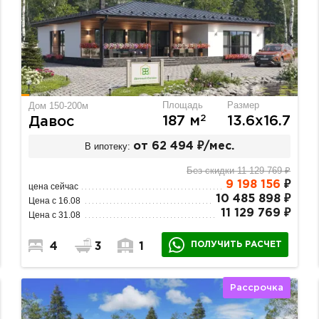
Площадь
Размер
Дом 150-200м
2
187 м
13.6х16.7
Давос
В ипотеку:
от 62 494 ₽/мес.
Без скидки 11 129 769 ₽
9 198 156
₽
цена сейчас
10 485 898 ₽
Цена с 16.08
11 129 769 ₽
Цена с 31.08
ПОЛУЧИТЬ РАСЧЕТ
4
3
1
Рассрочка