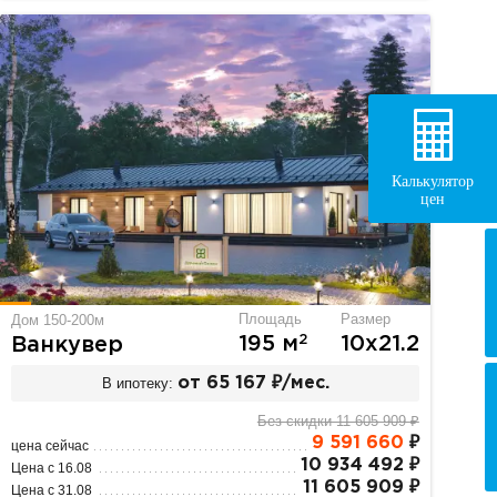
Калькулятор
цен
Площадь
Размер
Дом 150-200м
2
195 м
10х21.2
Ванкувер
В ипотеку:
от 65 167 ₽/мес.
Без скидки 11 605 909 ₽
9 591 660
₽
цена сейчас
10 934 492 ₽
Цена с 16.08
11 605 909 ₽
Цена с 31.08