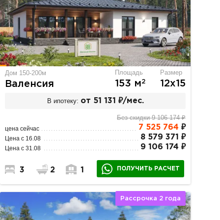
Площадь
Размер
Дом 150-200м
2
153 м
12х15
Валенсия
В ипотеку:
от 51 131 ₽/мес.
Без скидки 9 106 174 ₽
7 525 764
₽
цена сейчас
8 579 371 ₽
Цена с 16.08
9 106 174 ₽
Цена с 31.08
ПОЛУЧИТЬ РАСЧЕТ
3
2
1
Рассрочка 2 года