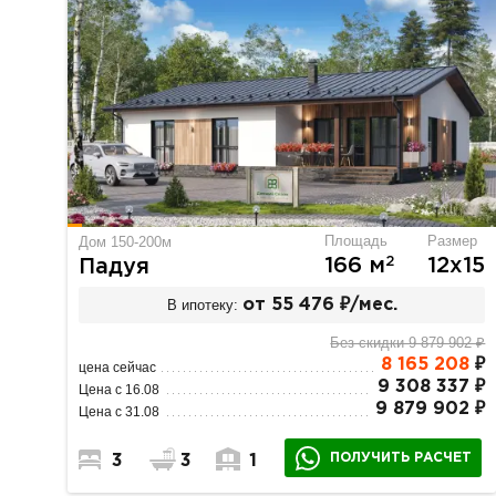
Площадь
Размер
Дом 150-200м
2
166 м
12х15
Падуя
В ипотеку:
от 55 476 ₽/мес.
Без скидки 9 879 902 ₽
8 165 208
₽
цена сейчас
9 308 337 ₽
Цена с 16.08
9 879 902 ₽
Цена с 31.08
ПОЛУЧИТЬ РАСЧЕТ
3
3
1