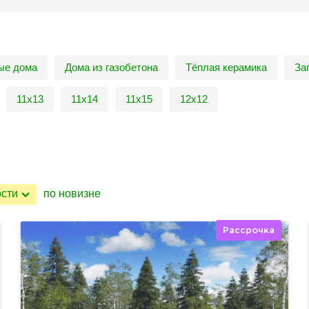
ые дома
Дома из газобетона
Тёплая керамика
За
11х13
11х14
11х15
12х12
ости
по новизне
Рассрочка