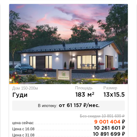
Площадь
Размер
Дом 150-200м
2
183 м
13х15.5
Гуди
В ипотеку:
от 61 157 ₽/мес.
Без скидки 10 891 699 ₽
9 001 404
₽
цена сейчас
10 261 601 ₽
Цена с 16.08
10 891 699 ₽
Цена с 31.08