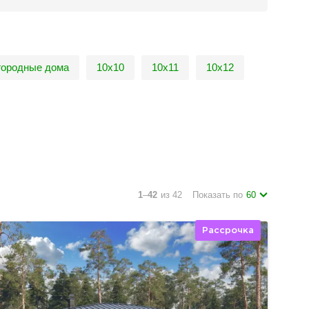
городные дома
10х10
10х11
10х12
1
–
42
из 42
Показать по
60
Рассрочка