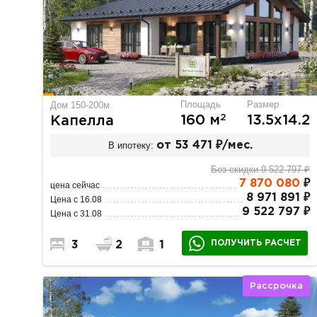
Площадь
Размер
Дом 150-200м
2
160 м
13.5х14.2
Капелла
В ипотеку:
от 53 471 ₽/мес.
Без скидки 9 522 797 ₽
7 870 080
₽
цена сейчас
8 971 891 ₽
Цена с 16.08
9 522 797 ₽
Цена с 31.08
ПОЛУЧИТЬ РАСЧЕТ
3
2
1
Рассрочка