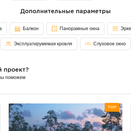
Дополнительные параметры
а
Балкон
Панорамные окна
Эрк
Эксплуатирумемая кровля
Слуховое окно
й проект?
мы поможем
ТОП