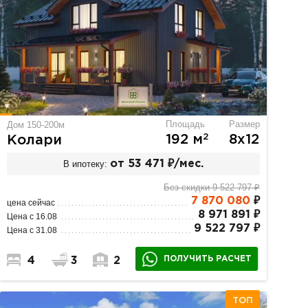
Площадь
Размер
Дом 150-200м
2
192 м
8х12
Колари
В ипотеку:
от 53 471 ₽/мес.
Без скидки 9 522 797 ₽
7 870 080
₽
цена сейчас
8 971 891 ₽
Цена с 16.08
9 522 797 ₽
Цена с 31.08
ПОЛУЧИТЬ РАСЧЕТ
4
3
2
ТОП