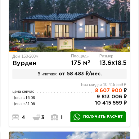
Площадь
Размер
Дом 150-200м
2
175 м
13.6х18.5
Вурден
В ипотеку:
от 58 483 ₽/мес.
Без скидки 10 415 559 ₽
8 607 900
₽
цена сейчас
9 813 006 ₽
Цена с 16.08
10 415 559 ₽
Цена с 31.08
ПОЛУЧИТЬ РАСЧЕТ
4
3
1