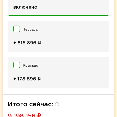
включено
Терраса
i
+ 816 896
Крыльцо
i
+ 178 696
Итого сейчас:
i
9 198 156
₽