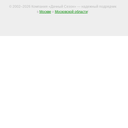
© 2002–2026 Компания «Дачный Сезон» — надежный подрядчик
в
Москве
и
Московской области
!