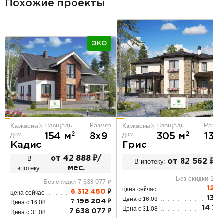
Похожие проекты
ЭКО
Площадь
Размер
Площадь
Раз
Каркасный
Каркасный
дом
дом
2
2
154 м
8х9
305 м
13
Кадис
Грис
В
от 42 888 ₽/
В ипотеку:
от 82 562 ₽
ипотеку:
мес.
Без скидки 14
Без скидки 7 638 077 ₽
12 
цена сейчас
6 312 460
₽
цена сейчас
13 
Цена с 16.08
7 196 204 ₽
Цена с 16.08
14 7
Цена с 31.08
7 638 077 ₽
Цена с 31.08