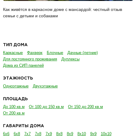
Как живётся в каркасном доме с мансардой: честный отзыв
семьи с детьми и собаками
ТИП ДОМА
Каркасные
Фахверк
Блочные
Дачные (летние)
Для постоянного проживания
Дуплексы
Дома из СИП панелей
ЭТАЖНОСТЬ
Одноэтажные
Двухэтажные
ПЛОЩАДЬ
До 100 кв.м
От 100 до 150 кв.м
От 150 до 200 кв.м
От 200 кв.м
ГАБАРИТЫ ДОМА
6х6
6х8
7х7
7х8
7х9
8х8
8х9
8х10
9х9
10х10