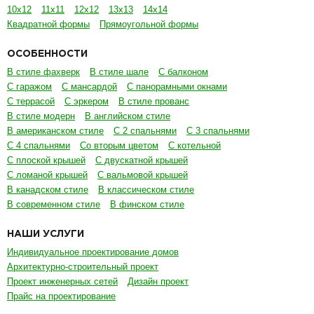
10х12
11х11
12х12
13х13
14х14
Квадратной формы
Прямоугольной формы
ОСОБЕННОСТИ
В стиле фахверк
В стиле шале
С балконом
С гаражом
С мансардой
С панорамными окнами
С террасой
С эркером
В стиле прованс
В стиле модерн
В английском стиле
В американском стиле
С 2 спальнями
С 3 спальнями
С 4 спальнями
Со вторым цветом
С котельной
С плоской крышей
С двускатной крышей
С ломаной крышей
С вальмовой крышей
В канадском стиле
В классическом стиле
В современном стиле
В финском стиле
НАШИ УСЛУГИ
Индивидуальное проектирование домов
Архитектурно-строительный проект
Проект инженерных сетей
Дизайн проект
Прайс на проектирование