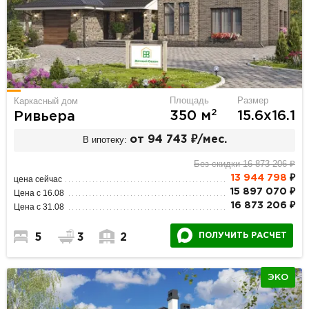
Площадь
Размер
Каркасный дом
2
350 м
15.6х16.1
Ривьера
В ипотеку:
от 94 743 ₽/мес.
Без скидки 16 873 206 ₽
13 944 798
₽
цена сейчас
15 897 070 ₽
Цена с 16.08
16 873 206 ₽
Цена с 31.08
ПОЛУЧИТЬ РАСЧЕТ
5
3
2
ЭКО