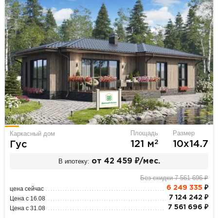
Площадь
Размер
Каркасный дом
2
121 м
10х14.7
Гус
В ипотеку:
от 42 459 ₽/мес.
Без скидки 7 561 696 ₽
6 249 335
₽
цена сейчас
7 124 242 ₽
Цена с 16.08
7 561 696 ₽
Цена с 31.08