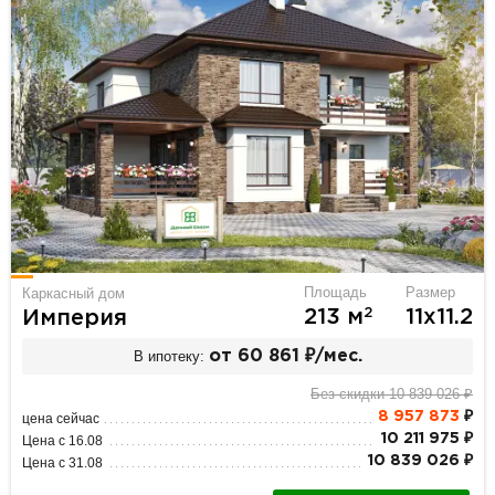
Площадь
Размер
Каркасный дом
2
213 м
11х11.2
Империя
В ипотеку:
от 60 861 ₽/мес.
Без скидки 10 839 026 ₽
8 957 873
₽
цена сейчас
10 211 975 ₽
Цена с 16.08
10 839 026 ₽
Цена с 31.08