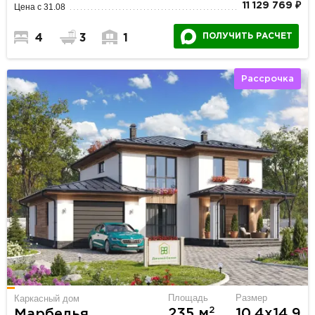
11 129 769 ₽
Цена с 31.08
ПОЛУЧИТЬ РАСЧЕТ
4
3
1
Рассрочка
Площадь
Размер
Каркасный дом
2
235 м
10.4х14.9
Марбелья