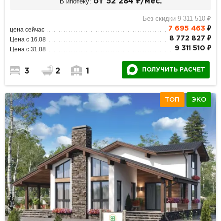
В ипотеку:
от 52 284 ₽/мес.
Без скидки 9 311 510 ₽
7 695 463
₽
цена сейчас
8 772 827 ₽
Цена с 16.08
9 311 510 ₽
Цена с 31.08
ПОЛУЧИТЬ РАСЧЕТ
3
2
1
ТОП
ЭКО