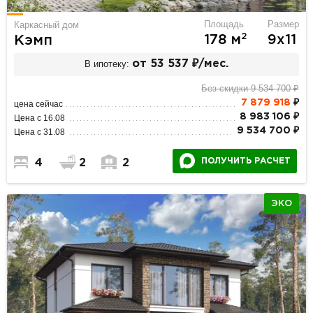
Площадь
Размер
Каркасный дом
2
178 м
9х11
Кэмп
В ипотеку:
от 53 537 ₽/мес.
Без скидки 9 534 700 ₽
7 879 918
₽
цена сейчас
8 983 106 ₽
Цена с 16.08
9 534 700 ₽
Цена с 31.08
ПОЛУЧИТЬ РАСЧЕТ
4
2
2
ЭКО