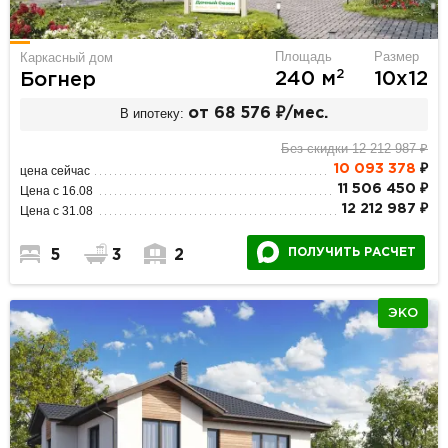
Площадь
Размер
Каркасный дом
2
240 м
10х12
Богнер
В ипотеку:
от 68 576 ₽/мес.
Без скидки 12 212 987 ₽
10 093 378
₽
цена сейчас
11 506 450 ₽
Цена с 16.08
12 212 987 ₽
Цена с 31.08
ПОЛУЧИТЬ РАСЧЕТ
5
3
2
ЭКО