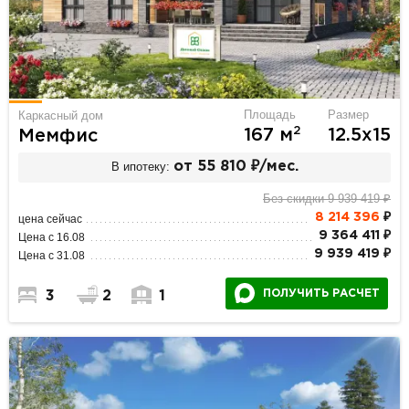
Площадь
Размер
Каркасный дом
2
167 м
12.5х15
Мемфис
В ипотеку:
от 55 810 ₽/мес.
Без скидки 9 939 419 ₽
8 214 396
₽
цена сейчас
9 364 411 ₽
Цена с 16.08
9 939 419 ₽
Цена с 31.08
ПОЛУЧИТЬ РАСЧЕТ
3
2
1