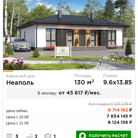
Площадь
Размер
Каркасный дом
2
130 м
9.6х13.85
Неаполь
В ипотеку:
от 45 617 ₽/мес.
Без скидки 8 124 136 ₽
6 714 162
₽
цена сейчас
7 654 145 ₽
Цена с 16.08
8 124 136 ₽
Цена с 31.08
ПОЛУЧИТЬ РАСЧЕТ
3
2
1