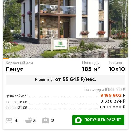
Площадь
Размер
Каркасный дом
2
185 м
10х10
Генуя
В ипотеку:
от 55 643 ₽/мес.
Без скидки 9 909 660 ₽
8 189 802
₽
цена сейчас
9 336 374 ₽
Цена с 16.08
9 909 660 ₽
Цена с 31.08
ПОЛУЧИТЬ РАСЧЕТ
4
3
2