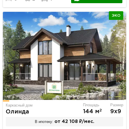
ЭКО
Площадь
Размер
Каркасный дом
2
144 м
9х9
Олинда
В ипотеку:
от 42 108 ₽/мес.