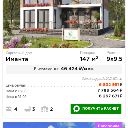
Площадь
Размер
Каркасный дом
2
147 м
9х9.5
Иманта
В ипотеку:
от 46 424 ₽/мес.
Без скидки 8 267 871 ₽
6 832 951
₽
цена сейчас
7 789 564 ₽
Цена с 16.08
8 267 871 ₽
Цена с 31.08
ПОЛУЧИТЬ РАСЧЕТ
4
3
2
Рассрочка