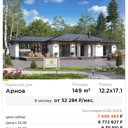
Площадь
Размер
Каркасный дом
2
149 м
12.2х17.1
Арноа
В ипотеку:
от 52 284 ₽/мес.
Без скидки 9 311 510 ₽
7 695 463
₽
цена сейчас
8 772 827 ₽
Цена с 16.08
9 311 510 ₽