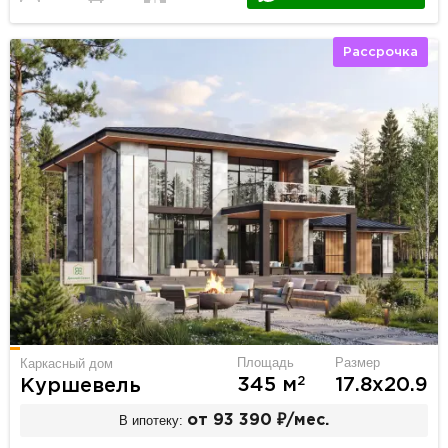
Рассрочка
Площадь
Размер
Каркасный дом
2
345 м
17.8х20.9
Куршевель
В ипотеку:
от 93 390 ₽/мес.