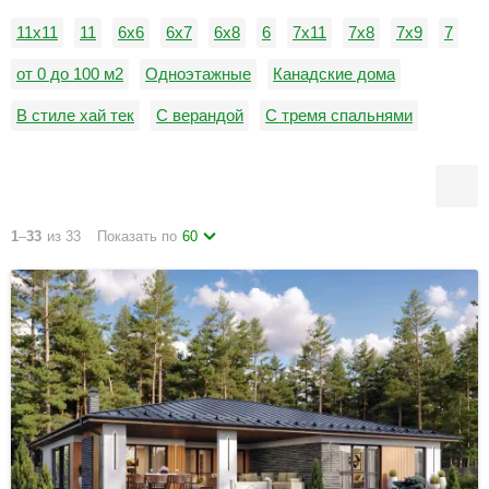
11х11
11
6x6
6x7
6х8
6
7x11
7х8
7х9
7
от 0 до 100 м2
Одноэтажные
Канадские дома
В стиле хай тек
С верандой
С тремя спальнями
С четырьмя спальнями
Дачные дома
1
–
33
из 33
Показать по
60