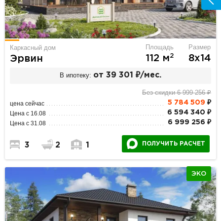
Площадь
Размер
Каркасный дом
2
112 м
8х14
Эрвин
В ипотеку:
от 39 301 ₽/мес.
Без скидки 6 999 256 ₽
5 784 509
₽
цена сейчас
6 594 340 ₽
Цена с 16.08
6 999 256 ₽
Цена с 31.08
ПОЛУЧИТЬ РАСЧЕТ
3
2
1
ЭКО