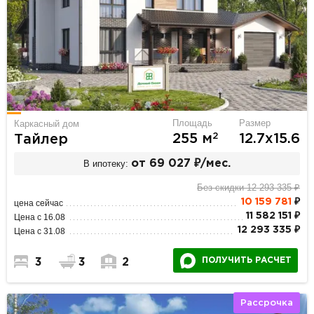
Площадь
Размер
Каркасный дом
2
255 м
12.7х15.6
Тайлер
В ипотеку:
от 69 027 ₽/мес.
Без скидки 12 293 335 ₽
10 159 781
₽
цена сейчас
11 582 151 ₽
Цена с 16.08
12 293 335 ₽
Цена с 31.08
ПОЛУЧИТЬ РАСЧЕТ
3
3
2
Рассрочка