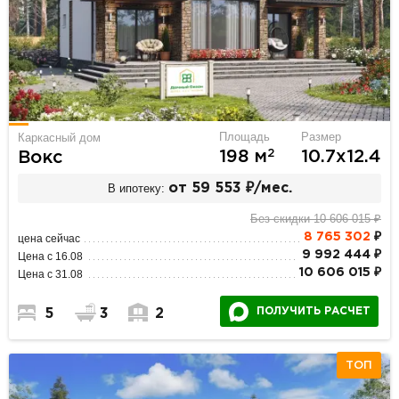
Площадь
Размер
Каркасный дом
2
198 м
10.7х12.4
Вокс
В ипотеку:
от 59 553 ₽/мес.
Без скидки 10 606 015 ₽
8 765 302
₽
цена сейчас
9 992 444 ₽
Цена с 16.08
10 606 015 ₽
Цена с 31.08
ПОЛУЧИТЬ РАСЧЕТ
5
3
2
ТОП