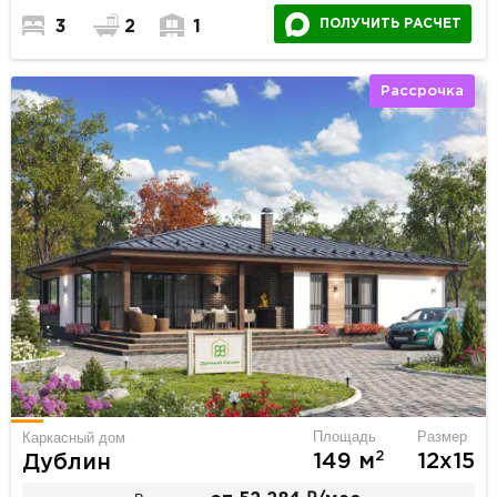
ПОЛУЧИТЬ РАСЧЕТ
3
2
1
Рассрочка
Площадь
Размер
Каркасный дом
2
149 м
12х15
Дублин