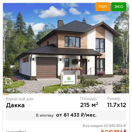
ТОП
ЭКО
Площадь
Размер
Каркасный дом
2
215 м
11.7х12
Дакка
В ипотеку:
от 61 433 ₽/мес.
Без скидки 10 940 801 ₽
9 041 984
₽