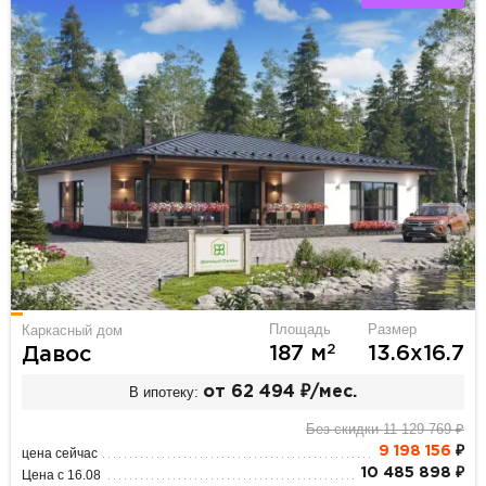
Площадь
Размер
Каркасный дом
2
187 м
13.6х16.7
Давос
В ипотеку:
от 62 494 ₽/мес.
Без скидки 11 129 769 ₽
9 198 156
₽
цена сейчас
10 485 898 ₽
Цена с 16.08