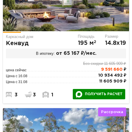
Площадь
Размер
Каркасный дом
2
195 м
14.8х19
Кенвуд
В ипотеку:
от 65 167 ₽/мес.
Без скидки 11 605 909 ₽
9 591 660
₽
цена сейчас
10 934 492 ₽
Цена с 16.08
11 605 909 ₽
Цена с 31.08
ПОЛУЧИТЬ РАСЧЕТ
3
3
1
Рассрочка