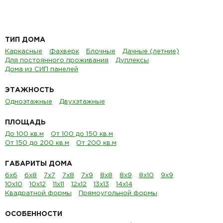
ТИП ДОМА
Каркасные
Фахверк
Блочные
Дачные (летние)
Для постоянного проживания
Дуплексы
Дома из СИП панелей
ЭТАЖНОСТЬ
Одноэтажные
Двухэтажные
ПЛОЩАДЬ
До 100 кв.м
От 100 до 150 кв.м
От 150 до 200 кв.м
От 200 кв.м
ГАБАРИТЫ ДОМА
6х6
6х8
7х7
7х8
7х9
8х8
8х9
8х10
9х9
10х10
10х12
11х11
12х12
13х13
14х14
Квадратной формы
Прямоугольной формы
ОСОБЕННОСТИ