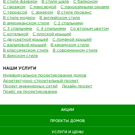
В стиле фахверк
В стиле шале
С балконом
С гаражом
С мансардой
С панорамными окнами
С террасой
С эркером
В стиле прованс
В стиле модерн
В английском стиле
В американском стиле
С 2 спальнями
С 3 спальнями
С 4 спальнями
Со вторым цветом
С котельной
С плоской крышей
С двускатной крышей
С ломаной крышей
С вальмовой крышей
В канадском стиле
В классическом стиле
В современном стиле
В финском стиле
НАШИ УСЛУГИ
Индивидуальное проектирование домов
Архитектурно-строительный проект
Проект инженерных сетей
Дизайн проект
Прайс на проектирование
АКЦИИ
ПРОЕКТЫ ДОМОВ
УСЛУГИ И ЦЕНЫ