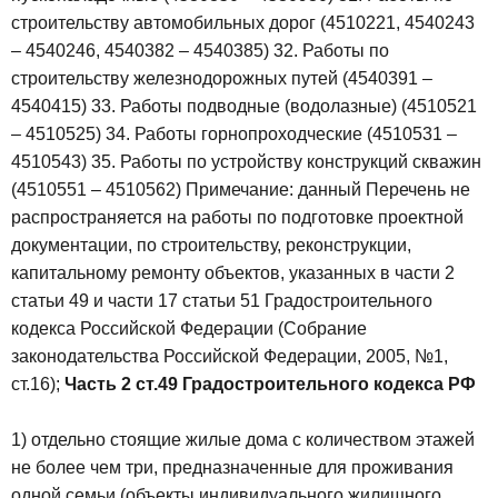
строительству автомобильных дорог (4510221, 4540243
– 4540246, 4540382 – 4540385)
32. Работы по
строительству железнодорожных путей (4540391 –
4540415)
33. Работы подводные (водолазные) (4510521
– 4510525)
34. Работы горнопроходческие (4510531 –
4510543)
35. Работы по устройству конструкций скважин
(4510551 – 4510562)
Примечание: данный Перечень не
распространяется на работы по подготовке проектной
документации, по строительству, реконструкции,
капитальному ремонту объектов, указанных в части 2
статьи 49 и части 17 статьи 51 Градостроительного
кодекса Российской Федерации (Собрание
законодательства Российской Федерации, 2005, №1,
ст.16);
Часть 2 ст.49 Градостроительного кодекса РФ
1) отдельно стоящие жилые дома с количеством этажей
не более чем три, предназначенные для проживания
одной семьи (объекты индивидуального жилищного