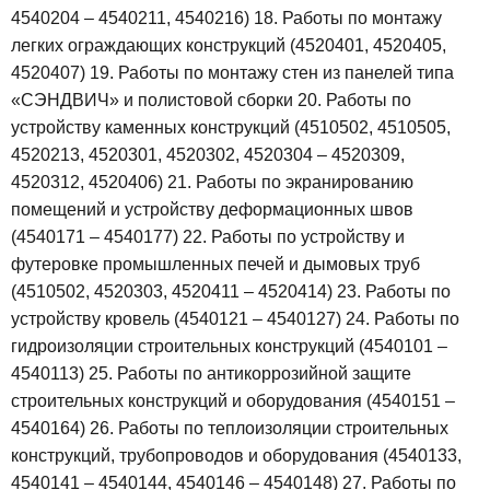
4540204 – 4540211, 4540216)
18. Работы по монтажу
легких ограждающих конструкций (4520401, 4520405,
4520407)
19. Работы по монтажу стен из панелей типа
«СЭНДВИЧ» и полистовой сборки
20. Работы по
устройству каменных конструкций (4510502, 4510505,
4520213, 4520301, 4520302, 4520304 – 4520309,
4520312, 4520406)
21. Работы по экранированию
помещений и устройству деформационных швов
(4540171 – 4540177)
22. Работы по устройству и
футеровке промышленных печей и дымовых труб
(4510502, 4520303, 4520411 – 4520414)
23. Работы по
устройству кровель (4540121 – 4540127)
24. Работы по
гидроизоляции строительных конструкций (4540101 –
4540113)
25. Работы по антикоррозийной защите
строительных конструкций и оборудования (4540151 –
4540164)
26. Работы по теплоизоляции строительных
конструкций, трубопроводов и оборудования (4540133,
4540141 – 4540144, 4540146 – 4540148)
27. Работы по