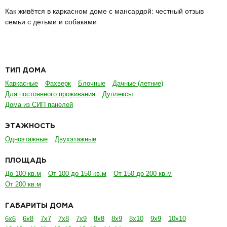
Как живётся в каркасном доме с мансардой: честный отзыв
семьи с детьми и собаками
ТИП ДОМА
Каркасные
Фахверк
Блочные
Дачные (летние)
Для постоянного проживания
Дуплексы
Дома из СИП панелей
ЭТАЖНОСТЬ
Одноэтажные
Двухэтажные
ПЛОЩАДЬ
До 100 кв.м
От 100 до 150 кв.м
От 150 до 200 кв.м
От 200 кв.м
ГАБАРИТЫ ДОМА
6х6
6х8
7х7
7х8
7х9
8х8
8х9
8х10
9х9
10х10