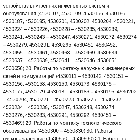
устройству внутренних инженерных систем и
оборудования (4530107, 4530109, 4530156, 4530186,
4530187, 4530195, 4530201, 4530202, 4530204, 4530221,
4530224 – 4530226, 4530228 – 4530235, 4530239,
4530241, 4530243 – 4530247, 4530271, 4530272, 4530274
– 4530279, 4530291, 4530295, 4530451, 4530452,
4530455 – 4530461, 4530463 – 4530469, 4530634,
4530637 – 4530639, 4530641 – 4530646, 4530651,
4530658)
28. Работы по монтажу наружных инженерных
сетей и коммуникаций (4530111 – 4530142, 4530151 –
4530156, 4530158, 4530159, 4530173, 4530175 –
4530177, 4530179, 4530181, 4530186 – 4530195, 4530202
– 4530204, 4530221 – 4530223, 4530225 – 4530232,
4530234 – 4530239, 4530247, 4530248, 4530274 –
4530276, 4530283, 4530291, 4530292, 4530451 –
4530469)
29. Работы по монтажу технологического
оборудования (4530300 – 4530830)
30. Работы
пусконаладочные (4530850 – 4530930)
31. Работы по