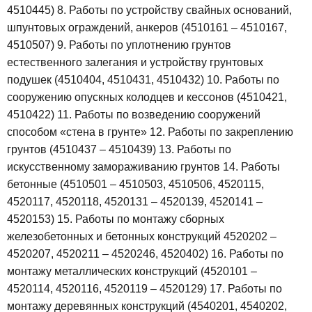
4510445)
8. Работы по устройству свайных оснований,
шпунтовых ограждений, анкеров (4510161 – 4510167,
4510507)
9. Работы по уплотнению грунтов
естественного залегания и устройству грунтовых
подушек (4510404, 4510431, 4510432)
10. Работы по
сооружению опускных колодцев и кессонов (4510421,
4510422)
11. Работы по возведению сооружений
способом «стена в грунте»
12. Работы по закреплению
грунтов (4510437 – 4510439)
13. Работы по
искусственному замораживанию грунтов
14. Работы
бетонные (4510501 – 4510503, 4510506, 4520115,
4520117, 4520118, 4520131 – 4520139, 4520141 –
4520153)
15. Работы по монтажу сборных
железобетонных и бетонных конструкций 4520202 –
4520207, 4520211 – 4520246, 4520402)
16. Работы по
монтажу металлических конструкций (4520101 –
4520114, 4520116, 4520119 – 4520129)
17. Работы по
монтажу деревянных конструкций (4540201, 4540202,