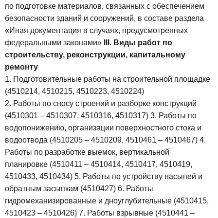
по подготовке материалов, связанных с обеспечением
безопасности зданий и сооружений, в составе раздела
«Иная документация в случаях, предусмотренных
федеральными законами»
III. Виды работ по
строительству, реконструкции, капитальному
ремонту
1. Подготовительные работы на строительной площадке
(4510214, 4510215, 4510223, 4510224)
2. Работы по сносу строений и разборке конструкций
(4510301 – 4510307, 4510316, 4510317)
3. Работы по
водопонижению, организации поверхностного стока и
водоотвода (4510205 – 4510209, 4510461 – 4510467)
4.
Работы по разработке выемок, вертикальной
планировке (4510411 – 4510414, 4510417, 4510419,
4510433, 4510434)
5. Работы по устройству насыпей и
обратным засыпкам (4510427)
6. Работы
гидромеханизированные и дноуглубительные (4510415,
4510423 – 4510426)
7. Работы взрывные (4510441 –