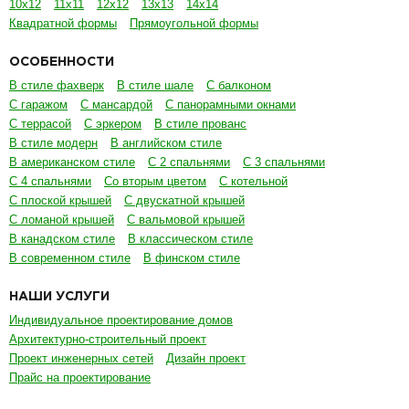
10х12
11х11
12х12
13х13
14х14
Квадратной формы
Прямоугольной формы
ОСОБЕННОСТИ
В стиле фахверк
В стиле шале
С балконом
С гаражом
С мансардой
С панорамными окнами
С террасой
С эркером
В стиле прованс
В стиле модерн
В английском стиле
В американском стиле
С 2 спальнями
С 3 спальнями
С 4 спальнями
Со вторым цветом
С котельной
С плоской крышей
С двускатной крышей
С ломаной крышей
С вальмовой крышей
В канадском стиле
В классическом стиле
В современном стиле
В финском стиле
НАШИ УСЛУГИ
Индивидуальное проектирование домов
Архитектурно-строительный проект
Проект инженерных сетей
Дизайн проект
Прайс на проектирование