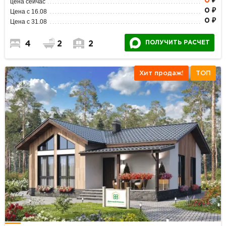
0
₽
цена сейчас
0 ₽
Цена с 16.08
0 ₽
Цена с 31.08
ПОЛУЧИТЬ РАСЧЕТ
4
2
2
Хит продаж!
ТОП