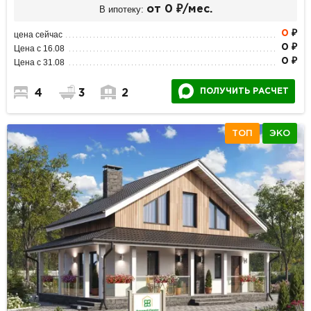
В ипотеку:
от 0 ₽/мес.
0
₽
цена сейчас
0 ₽
Цена с 16.08
0 ₽
Цена с 31.08
ПОЛУЧИТЬ РАСЧЕТ
4
3
2
ТОП
ЭКО