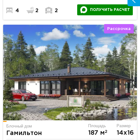
ПОЛУЧИТЬ РАСЧЕТ
4
2
2
Рассрочка
Площадь
Размер
Блочный дом
2
187 м
14х16
Гамильтон