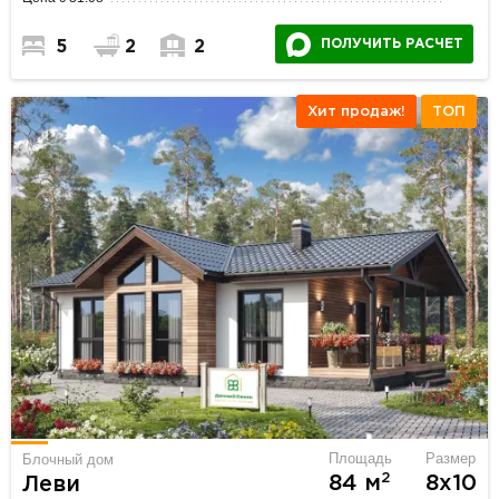
ПОЛУЧИТЬ РАСЧЕТ
5
2
2
Хит продаж!
ТОП
Площадь
Размер
Блочный дом
2
84 м
8х10
Леви