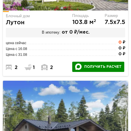
Площадь
Размер
Блочный дом
2
103.8 м
7.5х7.5
Лутон
В ипотеку:
от 0 ₽/мес.
0
₽
цена сейчас
0 ₽
Цена с 16.08
0 ₽
Цена с 31.08
ПОЛУЧИТЬ РАСЧЕТ
2
1
2