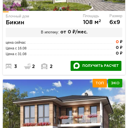
Площадь
Размер
Блочный дом
2
108 м
6х9
Бикин
В ипотеку:
от 0 ₽/мес.
0
₽
цена сейчас
0 ₽
Цена с 16.08
0 ₽
Цена с 31.08
ПОЛУЧИТЬ РАСЧЕТ
3
2
2
ТОП
ЭКО