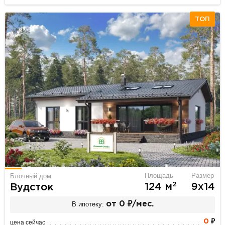
ТОП
Площадь
Размер
Блочный дом
2
124 м
9х14
Вудсток
В ипотеку:
от 0 ₽/мес.
0
₽
цена сейчас