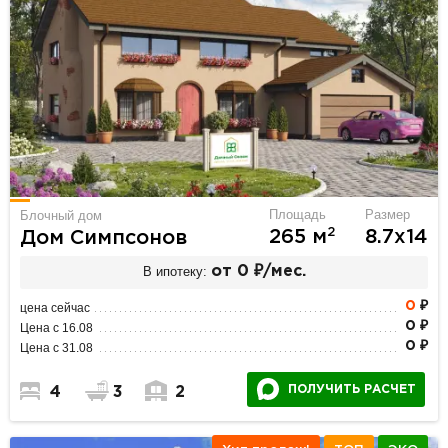
Площадь
Размер
Блочный дом
2
265 м
8.7х14
Дом Симпсонов
В ипотеку:
от 0 ₽/мес.
0
₽
цена сейчас
0 ₽
Цена с 16.08
0 ₽
Цена с 31.08
ПОЛУЧИТЬ РАСЧЕТ
4
3
2