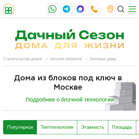
Строительство домов
Каталог проектов
Блочные дома
Дома из блоков под ключ в
Москве
Подробнее о блочной технологии
разделитель
Популярное
Тип/технология
Этажность
Площадь