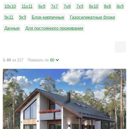
10х10
11х11
6х9
7х7
7х8
7х9
8х10
8х8
8х9
9х11
9х9
Блок-кирпичные
Газосиликатные блоки
Дачные
Для постоянного проживания
Керамзитобетонные блоки
Недорогие
Пеноблоки
1
–
60
из 217
Показать по
60