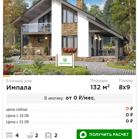
Площадь
Размер
Блочный дом
2
132 м
8х9
Импала
В ипотеку:
от 0 ₽/мес.
0
₽
цена сейчас
0 ₽
Цена с 16.08
0 ₽
Цена с 31.08
ПОЛУЧИТЬ РАСЧЕТ
4
2
2