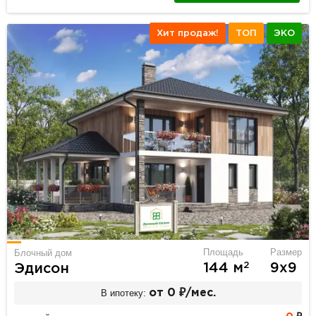
Хит продаж!
ТОП
ЭКО
Площадь
Размер
Блочный дом
2
144 м
9х9
Эдисон
В ипотеку:
от 0 ₽/мес.