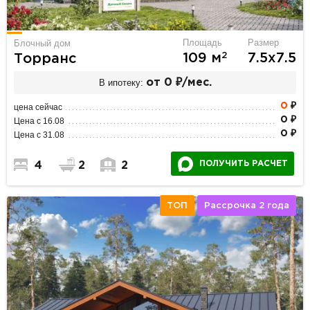
Площадь
Размер
Блочный дом
2
109 м
7.5х7.5
Торранс
В ипотеку:
от 0 ₽/мес.
0
₽
цена сейчас
0 ₽
Цена с 16.08
0 ₽
Цена с 31.08
ПОЛУЧИТЬ РАСЧЕТ
4
2
2
ТОП
Рассрочка 2 года