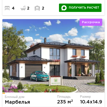
ПОЛУЧИТЬ РАСЧЕТ
4
2
2
Рассрочка
Площадь
Размер
Блочный дом
2
235 м
10.4х14.9
Марбелья