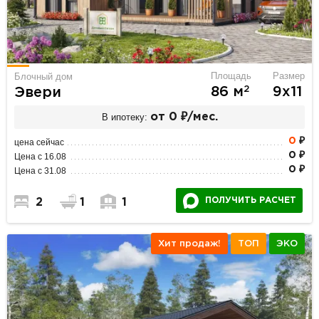
Площадь
Размер
Блочный дом
2
86 м
9х11
Эвери
В ипотеку:
от 0 ₽/мес.
0
₽
цена сейчас
0 ₽
Цена с 16.08
0 ₽
Цена с 31.08
ПОЛУЧИТЬ РАСЧЕТ
2
1
1
Хит продаж!
ТОП
ЭКО