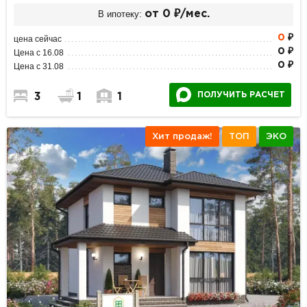
В ипотеку:
от 0 ₽/мес.
0
₽
цена сейчас
0 ₽
Цена с 16.08
0 ₽
Цена с 31.08
ПОЛУЧИТЬ РАСЧЕТ
3
1
1
Хит продаж!
ТОП
ЭКО