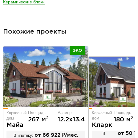
Керамические блоки
разделитель
Похожие проекты
ЭКО
Площадь
Размер
Площадь
Каркасный
Каркасный
дом
дом
2
2
267 м
12.2х13.4
180 м
Майа
Кларк
В
от 50 1
В ипотеку:
от 66 922 ₽/мес.