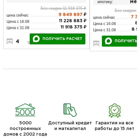
ипотеку:
мес
Без скидки 11 918 375 ₽
Без скидки 8
9 849 897
₽
цена сейчас
7 3
цена сейчас
11 228 883 ₽
Цена с 16.08
8 
Цена с 16.08
11 918 375 ₽
Цена с 31.08
8 9
Цена с 31.08
ПОЛУЧИТЬ РАСЧЕТ
4
3
2
ПОЛУЧИТЬ 
4
2
5000
Доступный кредит
Гарантия на все
построенных
и маткапитал
работы до 15 лет
домов с 2002 года