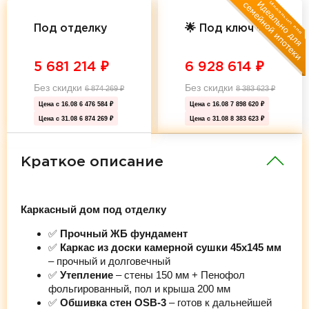
Под отделку
🌟 Под ключ 🌟
5 681 214
₽
6 928 614
₽
Без скидки
Без скидки
6 874 269
₽
8 383 623
₽
Цена с 16.08
6 476 584 ₽
Цена с 16.08
7 898 620 ₽
Цена с 31.08
6 874 269 ₽
Цена с 31.08
8 383 623 ₽
Краткое описание
Каркасный дом под отделку
✅
Прочный ЖБ фундамент
✅
Каркас из доски камерной сушки 45х145 мм
– прочный и долговечный
✅
Утепление
– стены 150 мм + Пенофол
фольгированный, пол и крыша 200 мм
✅
Обшивка стен OSB-3
– готов к дальнейшей