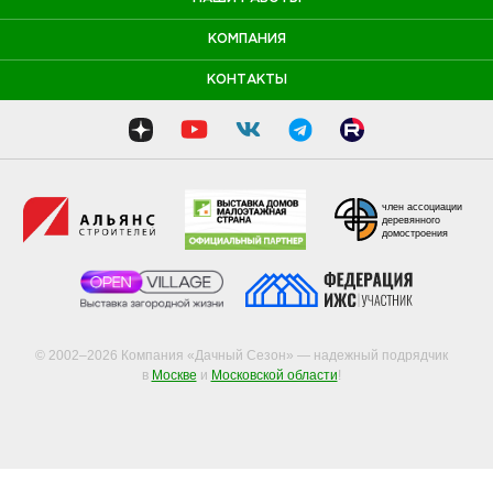
КОМПАНИЯ
КОНТАКТЫ
член ассоциации
деревянного
домостроения
© 2002–2026 Компания «Дачный Сезон» — надежный подрядчик
в
Москве
и
Московской области
!