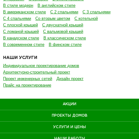
В стиле модерн
В английском стиле
В американском стиле
С 2 спальнями
С 3 спальнями
С 4 спальнями
Со вторым цветом
С котельной
С плоской крышей
С двускатной крышей
С ломаной крышей
С вальмовой крышей
В канадском стиле
В классическом стиле
В современном стиле
В финском стиле
НАШИ УСЛУГИ
Индивидуальное проектирование домов
Архитектурно-строительный проект
Проект инженерных сетей
Дизайн проект
Прайс на проектирование
АКЦИИ
ПРОЕКТЫ ДОМОВ
УСЛУГИ И ЦЕНЫ
НАШИ РАБОТЫ