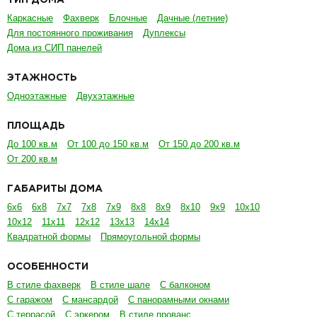
ТИП ДОМА
Каркасные
Фахверк
Блочные
Дачные (летние)
Для постоянного проживания
Дуплексы
Дома из СИП панелей
ЭТАЖНОСТЬ
Одноэтажные
Двухэтажные
ПЛОЩАДЬ
До 100 кв.м
От 100 до 150 кв.м
От 150 до 200 кв.м
От 200 кв.м
ГАБАРИТЫ ДОМА
6х6
6х8
7х7
7х8
7х9
8х8
8х9
8х10
9х9
10х10
10х12
11х11
12х12
13х13
14х14
Квадратной формы
Прямоугольной формы
ОСОБЕННОСТИ
В стиле фахверк
В стиле шале
С балконом
С гаражом
С мансардой
С панорамными окнами
С террасой
С эркером
В стиле прованс