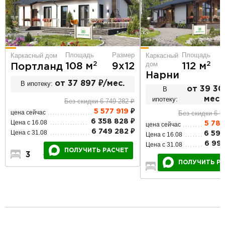
Площадь
Площадь
Размер
Каркасный
Каркасный дом
дом
2
2
112 м
108 м
9х12
Портланд
Нарни
В ипотеку:
от 37 897 ₽/мес.
В
от 39 30
ипотеку:
мес.
Без скидки 6 749 282 ₽
5 577 919
₽
цена сейчас
Без скидки 6 9
6 358 828 ₽
Цена с 16.08
5 78
цена сейчас
6 749 282 ₽
Цена с 31.08
6 594
Цена с 16.08
6 999
Цена с 31.08
ПОЛУЧИТЬ РАСЧЕТ
3
2
1
ПОЛУЧИТЬ Р
3
3