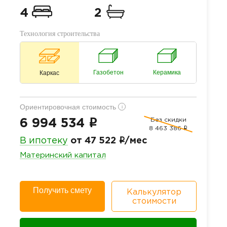
4
2
Технология строительства
Газобетон
Керамика
Каркас
Ориентировочная стоимость
i
Без скидки
i
6 994 534
8 463 386
i
i
В ипотеку
от 47 522
/мес
Материнский капитал
Получить смету
Калькулятор
стоимости