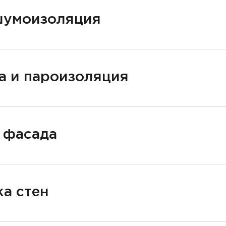
шумоизоляция
а и пароизоляция
 фасада
а стен