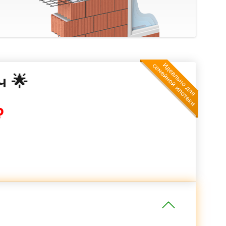
ч 🌟
₽