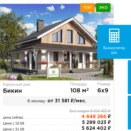
ТОП
ЭКО
Калькулятор
цен
Площадь
Размер
Каркасный дом
2
108 м
6х9
Бикин
В ипотеку:
от 31 581 ₽/мес.
Без скидки 5 624 402 ₽
4 648 266
₽
цена сейчас
5 299 023 ₽
Цена с 16.08
5 624 402 ₽
Цена с 31.08