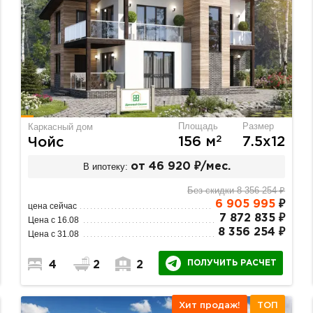
Площадь
Размер
Каркасный дом
2
156 м
7.5х12
Чойс
В ипотеку:
от 46 920 ₽/мес.
Без скидки 8 356 254 ₽
6 905 995
₽
цена сейчас
7 872 835 ₽
Цена с 16.08
8 356 254 ₽
Цена с 31.08
ПОЛУЧИТЬ РАСЧЕТ
4
2
2
Хит продаж!
ТОП