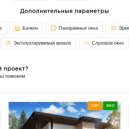
Дополнительные параметры
а
Балкон
Панорамные окна
Эрк
Эксплуатирумемая кровля
Слуховое окно
й проект?
мы поможем
ТОП
ЭКО