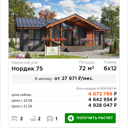
Площадь
Размер
Каркасный дом
2
72 м
6х12
Нордик 75
В ипотеку:
от 27 671 ₽/мес.
Без скидки 4 928 047 ₽
4 072 766
₽
цена сейчас
4 642 954 ₽
Цена с 16.08
4 928 047 ₽
Цена с 31.08
ПОЛУЧИТЬ РАСЧЕТ
2
2
1