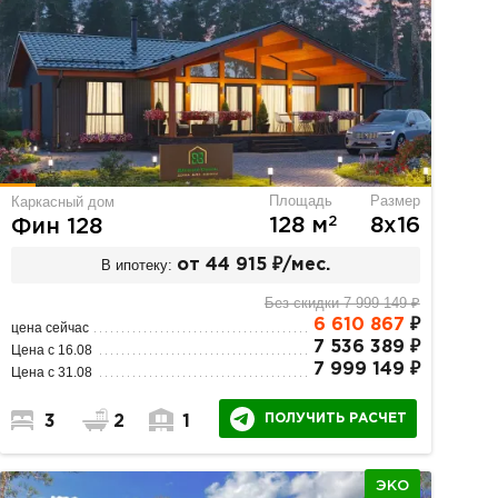
Площадь
Размер
Каркасный дом
2
128 м
8х16
Фин 128
В ипотеку:
от 44 915 ₽/мес.
Без скидки 7 999 149 ₽
6 610 867
₽
цена сейчас
7 536 389 ₽
Цена с 16.08
7 999 149 ₽
Цена с 31.08
ПОЛУЧИТЬ РАСЧЕТ
3
2
1
ЭКО