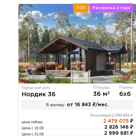
ТОП
Рассрочка 2 года
Площадь
Размер
Каркасный дом
2
36 м
6х6
Нордик 36
В ипотеку:
от 16 843 ₽/мес.
Без скидки 2 999 681 ₽
2 479 075
₽
цена сейчас
2 826 146 ₽
Цена с 16.08
2 999 681 ₽
Цена с 31.08