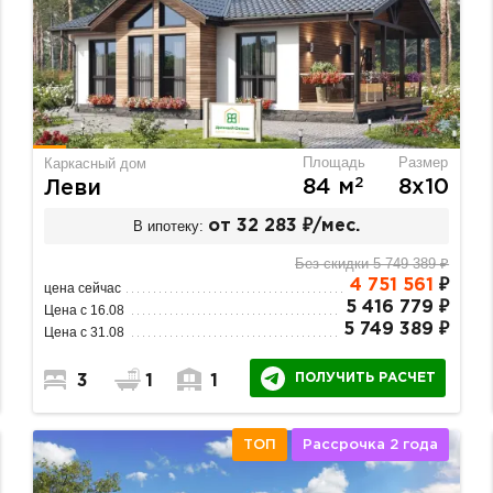
Площадь
Размер
Каркасный дом
2
84 м
8х10
Леви
В ипотеку:
от 32 283 ₽/мес.
Без скидки 5 749 389 ₽
4 751 561
₽
цена сейчас
5 416 779 ₽
Цена с 16.08
5 749 389 ₽
Цена с 31.08
ПОЛУЧИТЬ РАСЧЕТ
3
1
1
ТОП
Рассрочка 2 года