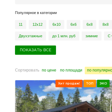
Популярное в категории
11
12x12
6x10
6x6
6х8
8x8
Двухэтажные
до 1 млн. руб
зимние
С 
ПОКАЗАТЬ ВСЕ
Сортировать
по цене
по площади
по популярн
Хит продаж!
ТОП
ЭКО