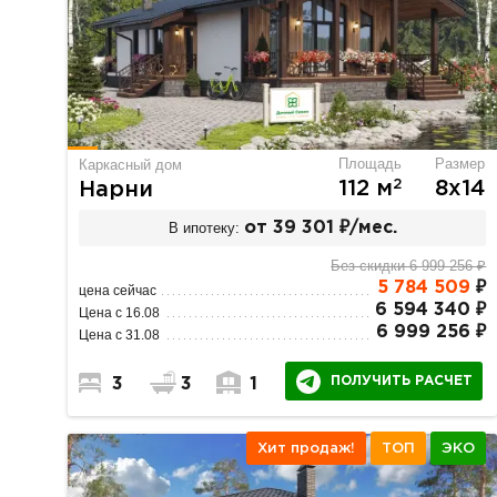
Площадь
Размер
Каркасный дом
2
112 м
8х14
Нарни
В ипотеку:
от 39 301 ₽/мес.
Без скидки 6 999 256 ₽
5 784 509
₽
цена сейчас
6 594 340 ₽
Цена с 16.08
6 999 256 ₽
Цена с 31.08
ПОЛУЧИТЬ РАСЧЕТ
3
3
1
Хит продаж!
ТОП
ЭКО