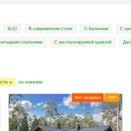
8х10
В современном стиле
С балконом
С эр
четырьмя спальнями
С эксплуатируемой кровлей
Дач
ости
по новизне
Хит продаж!
ТОП