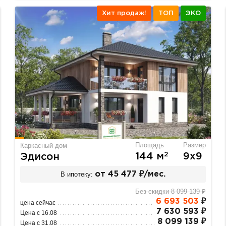
Хит продаж!
ТОП
ЭКО
Площадь
Размер
Каркасный дом
2
144 м
9х9
Эдисон
В ипотеку:
от 45 477 ₽/мес.
Без скидки 8 099 139 ₽
6 693 503
₽
цена сейчас
7 630 593 ₽
Цена с 16.08
8 099 139 ₽
Цена с 31.08