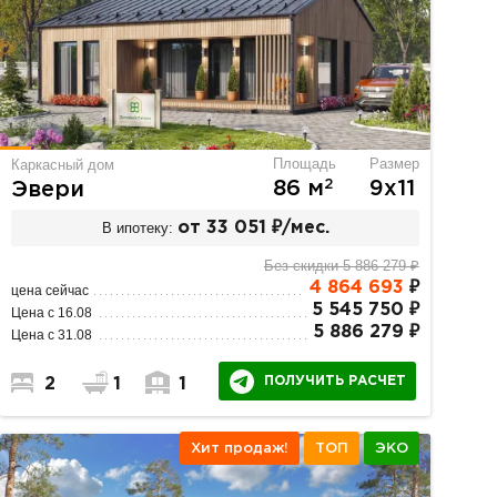
Площадь
Размер
Каркасный дом
2
86 м
9х11
Эвери
В ипотеку:
от 33 051 ₽/мес.
Без скидки 5 886 279 ₽
4 864 693
₽
цена сейчас
5 545 750 ₽
Цена с 16.08
5 886 279 ₽
Цена с 31.08
ПОЛУЧИТЬ РАСЧЕТ
2
1
1
Хит продаж!
ТОП
ЭКО