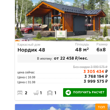
Площадь
Размер
Каркасный дом
2
48 м
6х8
Нордик 48
В ипотеку:
от 22 458 ₽/мес.
Без скидки 3 999 575 ₽
3 305 434
₽
цена сейчас
3 768 194 ₽
Цена с 16.08
3 999 575 ₽
Цена с 31.08
ПОЛУЧИТЬ РАСЧЕТ
2
1
1
ТОП