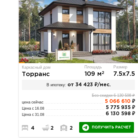
Площадь
Размер
Каркасный дом
2
109 м
7.5х7.5
Торранс
В ипотеку:
от 34 423 ₽/мес.
Без скидки 6 130 598 ₽
5 066 610
₽
цена сейчас
5 775 935 ₽
Цена с 16.08
6 130 598 ₽
Цена с 31.08
ПОЛУЧИТЬ РАСЧЕТ
4
2
2