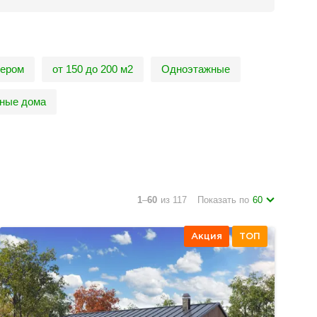
кером
от 150 до 200 м2
Одноэтажные
ные дома
1
–
60
из 117
Показать по
60
Акция
ТОП