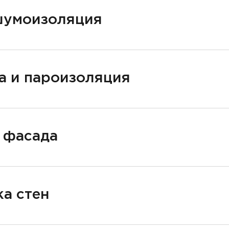
шумоизоляция
а и пароизоляция
 фасада
а стен