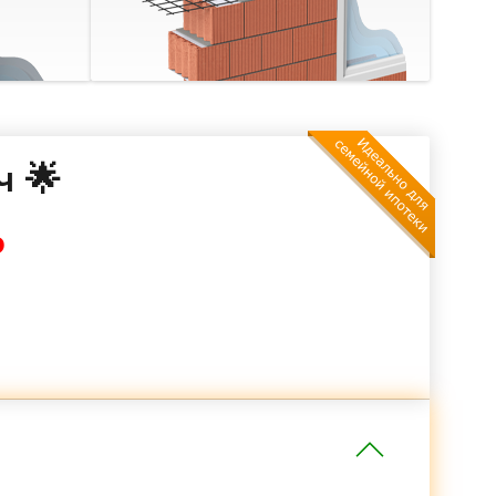
ч 🌟
₽