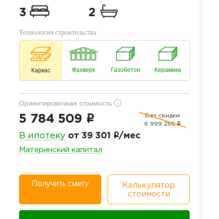
3
2
Технология строительства
Фахверк
Газобетон
Керамика
Каркас
Ориентировочная стоимость
i
Без скидки
i
5 784 509
6 999 256
i
i
В ипотеку
от 39 301
/мес
Материнский капитал
Получить смету
Калькулятор
стоимости