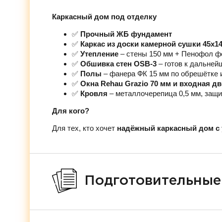
Каркасный дом под отделку
✅
Прочный ЖБ фундамент
✅
Каркас из доски камерной сушки 45х1
✅
Утепление
– стены 150 мм + Пенофол ф
✅
Обшивка стен OSB-3
– готов к дальней
✅
Полы
– фанера ФК 15 мм по обрешётке 
✅
Окна Rehau Grazio 70 мм и входная д
✅
Кровля
– металлочерепица 0,5 мм, защи
Для кого?
Для тех, кто хочет
надёжный каркасный дом с 
Подготовительные