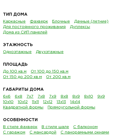
ТИП ДОМА
Каркасные
Фахверк
Блочные
Дачные (летние)
Для постоянного проживания
Дуплексы
Дома из СИП панелей
ЭТАЖНОСТЬ
Одноэтажные
Двухэтажные
ПЛОЩАДЬ
До 100 кв.м
От 100 до 150 кв.м
От 150 до 200 кв.м
От 200 кв.м
ГАБАРИТЫ ДОМА
6х6
6х8
7х7
7х8
7х9
8х8
8х9
8х10
9х9
10х10
10х12
11х11
12х12
13х13
14х14
Квадратной формы
Прямоугольной формы
ОСОБЕННОСТИ
В стиле фахверк
В стиле шале
С балконом
С гаражом
С мансардой
С панорамными окнами