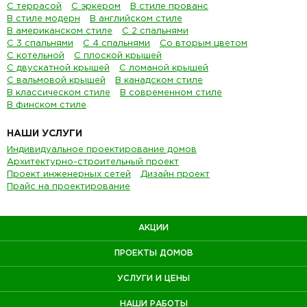
С террасой
С эркером
В стиле прованс
В стиле модерн
В английском стиле
В американском стиле
С 2 спальнями
С 3 спальнями
С 4 спальнями
Со вторым цветом
С котельной
С плоской крышей
С двускатной крышей
С ломаной крышей
С вальмовой крышей
В канадском стиле
В классическом стиле
В современном стиле
В финском стиле
НАШИ УСЛУГИ
Индивидуальное проектирование домов
Архитектурно-строительный проект
Проект инженерных сетей
Дизайн проект
Прайс на проектирование
АКЦИИ
ПРОЕКТЫ ДОМОВ
УСЛУГИ И ЦЕНЫ
НАШИ РАБОТЫ