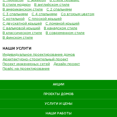
С террасой
С эркером
В стиле прованс
В стиле модерн
В английском стиле
В американском стиле
С 2 спальнями
С 3 спальнями
С 4 спальнями
Со вторым цветом
С котельной
С плоской крышей
С двускатной крышей
С ломаной крышей
С вальмовой крышей
В канадском стиле
В классическом стиле
В современном стиле
В финском стиле
НАШИ УСЛУГИ
Индивидуальное проектирование домов
Архитектурно-строительный проект
Проект инженерных сетей
Дизайн проект
Прайс на проектирование
АКЦИИ
ПРОЕКТЫ ДОМОВ
УСЛУГИ И ЦЕНЫ
НАШИ РАБОТЫ