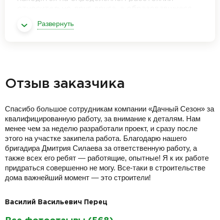
относительно друг друга, а образовавшиеся
пространство между ними заполняется
Развернуть
качественным утеплителем. В данном доме
утепляющим материалом является минплита, на
основе базальтового волокна.
Отзыв заказчика
Спасибо большое сотрудникам компании «Дачный Сезон» за
квалифицированную работу, за внимание к деталям. Нам
менее чем за неделю разработали проект, и сразу после
этого на участке закипела работа. Благодарю нашего
бригадира Дмитрия Силаева за ответственную работу, а
также всех его ребят — работящие, опытные! Я к их работе
придраться совершенно не могу. Все-таки в строительстве
дома важнейший момент — это строители!
Василий Васильевич Перец