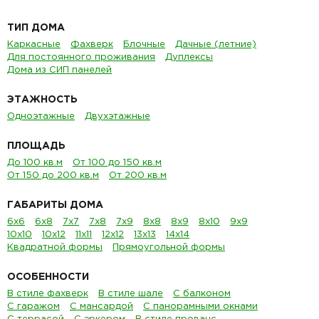
ТИП ДОМА
Каркасные
Фахверк
Блочные
Дачные (летние)
Для постоянного проживания
Дуплексы
Дома из СИП панелей
ЭТАЖНОСТЬ
Одноэтажные
Двухэтажные
ПЛОЩАДЬ
До 100 кв.м
От 100 до 150 кв.м
От 150 до 200 кв.м
От 200 кв.м
ГАБАРИТЫ ДОМА
6х6
6х8
7х7
7х8
7х9
8х8
8х9
8х10
9х9
10х10
10х12
11х11
12х12
13х13
14х14
Квадратной формы
Прямоугольной формы
ОСОБЕННОСТИ
В стиле фахверк
В стиле шале
С балконом
С гаражом
С мансардой
С панорамными окнами