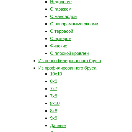
Недорогие
С гаражом
С мансардой
С панорамными окнами
С террасой
С эркером
Финские
С плоской кровлей
Из непрофилированного бруса
Из профилированного бруса
10х10
6х9
7х7
7х9
8х10
8х8
9х9
Дачные