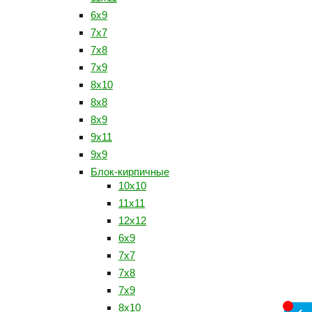
6х9
7х7
7х8
7х9
8х10
8х8
8х9
9х11
9х9
Блок-кирпичные
10х10
11х11
12х12
6х9
7х7
7х8
7х9
8х10