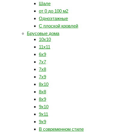
Шале
от 0 до 100 м2
Одноэтажные
С плоской кровлей
Брусовые дома
10х10
11х11
6х9
7х7
7х8
7х9
8х10
8х8
8х9
9x10
9х11
9х9
В современном стиле