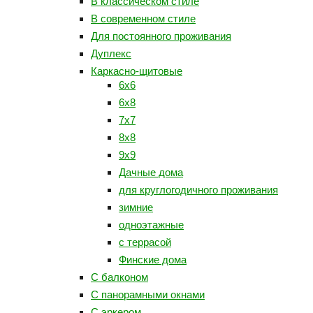
В классическом стиле
В современном стиле
Для постоянного проживания
Дуплекс
Каркасно-щитовые
6х6
6х8
7х7
8х8
9х9
Дачные дома
для круглогодичного проживания
зимние
одноэтажные
с террасой
Финские дома
С балконом
С панорамными окнами
С эркером