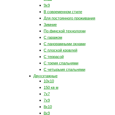
9x9
В современном стиле
Для постоянного проживания
Зимние
По финской технологии
С гаражом
С панорамными окнами
С плоской кровлей
С террасой
С тремя спальнями
С четырьмя спальнями
Двухэтажные
10x10
150 кв м
7x7
7x9
8x10
8x9