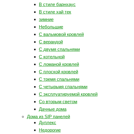
В стиле барнхаус
В стиле хай тек
зимние
Небольшие
С вальмовой кровлей
С верандой
С двумя спальнями
С котельной
С ломаной кровлей
С плоской кровлей
С тремя спальнями
С четырьмя спальнями
С эксплуатируемой кровлей
Со вторым светом
Дачные дома
Дома из SIP панелей
Дуплекс
Недорогие