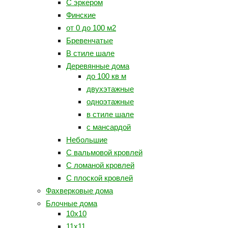
С эркером
Финские
от 0 до 100 м2
Бревенчатые
В стиле шале
Деревянные дома
до 100 кв м
двухэтажные
одноэтажные
в стиле шале
с мансардой
Небольшие
С вальмовой кровлей
С ломаной кровлей
С плоской кровлей
Фахверковые дома
Блочные дома
10х10
11х11