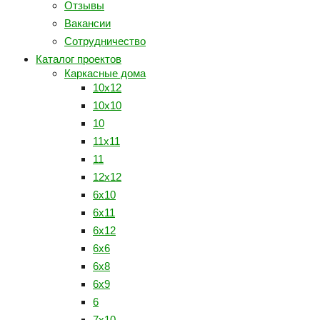
Отзывы
Вакансии
Сотрудничество
Каталог проектов
Каркасные дома
10x12
10х10
10
11х11
11
12x12
6x10
6x11
6x12
6x6
6х8
6х9
6
7x10