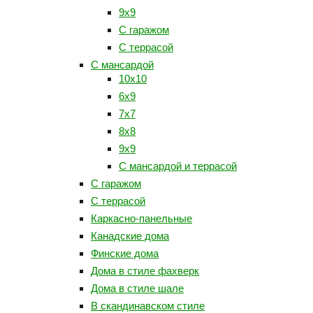
9x9
С гаражом
С террасой
С мансардой
10x10
6x9
7x7
8x8
9x9
С мансардой и террасой
С гаражом
С террасой
Каркасно-панельные
Канадские дома
Финские дома
Дома в стиле фахверк
Дома в стиле шале
В скандинавском стиле