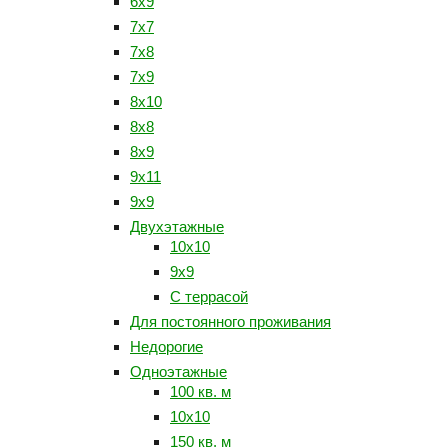
6x9
7x7
7x8
7x9
8x10
8x8
8x9
9x11
9x9
Двухэтажные
10x10
9x9
С террасой
Для постоянного проживания
Недорогие
Одноэтажные
100 кв. м
10x10
150 кв. м