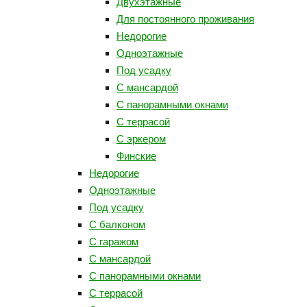
Двухэтажные
Для постоянного проживания
Недорогие
Одноэтажные
Под усадку
С мансардой
С панорамными окнами
С террасой
С эркером
Финские
Недорогие
Одноэтажные
Под усадку
С балконом
С гаражом
С мансардой
С панорамными окнами
С террасой