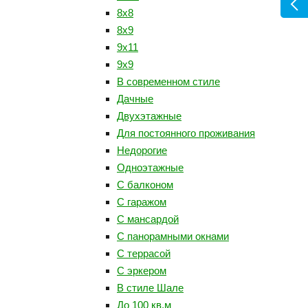
8х8
8х9
9х11
9х9
В современном стиле
Дачные
Двухэтажные
Для постоянного проживания
Недорогие
Одноэтажные
С балконом
С гаражом
С мансардой
С панорамными окнами
С террасой
С эркером
В стиле Шале
До 100 кв.м