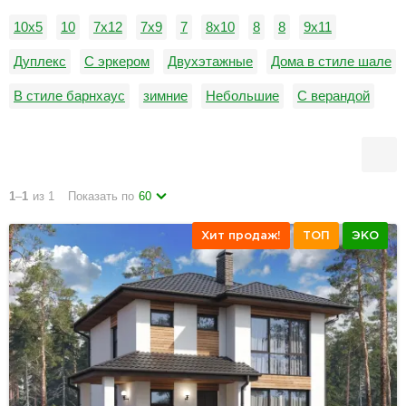
10x5
10
7x12
7х9
7
8х10
8
8
9х11
Дуплекс
С эркером
Двухэтажные
Дома в стиле шале
В стиле барнхаус
зимние
Небольшие
С верандой
Дачные дома
1
–
1
из 1
Показать по
60
Хит продаж!
ТОП
ЭКО