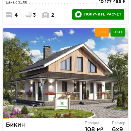
10 177 489 ₽
Цена с 31.08
ПОЛУЧИТЬ РАСЧЕТ
4
3
2
ТОП
ЭКО
Площадь
Размер
Бикин
2
108 м
6х9