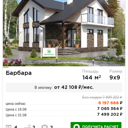
Площадь
Размер
Барбара
2
144 м
9х9
В ипотеку:
от 42 108 ₽/мес.
Без скидки 7 499 202 ₽
6 197 688
₽
цена сейчас
7 065 364 ₽
Цена с 16.08
7 499 202 ₽
Цена с 31.08
ПОЛУЧИТЬ РАСЧЕТ
4
2
2