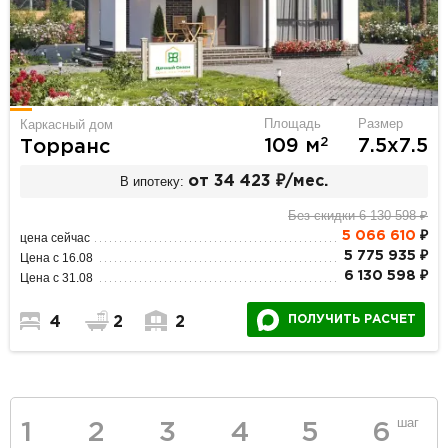
Площадь
Размер
Каркасный дом
2
109 м
7.5х7.5
Торранс
В ипотеку:
от 34 423 ₽/мес.
Без скидки 6 130 598 ₽
5 066 610
₽
цена сейчас
5 775 935 ₽
Цена с 16.08
6 130 598 ₽
Цена с 31.08
ПОЛУЧИТЬ РАСЧЕТ
4
2
2
шаг
1
2
3
4
5
6