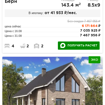
Берн
2
143.4 м
8.5х9
В ипотеку:
от 41 933 ₽/мес.
Без скидки 7 467 956 ₽
6 171 864
₽
цена сейчас
7 035 925 ₽
Цена с 16.08
7 467 956 ₽
Цена с 31.08
ПОЛУЧИТЬ РАСЧЕТ
4
2
2
ЭКО