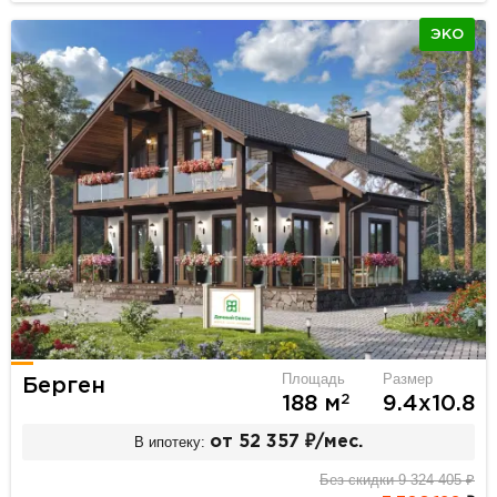
ЭКО
Площадь
Размер
Берген
2
188 м
9.4х10.8
В ипотеку:
от 52 357 ₽/мес.
Без скидки 9 324 405 ₽