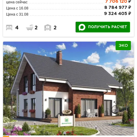
7 706 120
₽
цена сейчас
8 784 977 ₽
Цена с 16.08
9 324 405 ₽
Цена с 31.08
ПОЛУЧИТЬ РАСЧЕТ
4
2
2
ЭКО