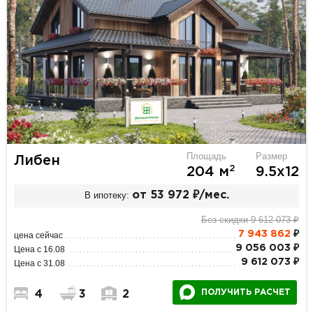
Площадь
Размер
Либен
2
204 м
9.5х12
В ипотеку:
от 53 972 ₽/мес.
Без скидки 9 612 073 ₽
7 943 862
₽
цена сейчас
9 056 003 ₽
Цена с 16.08
9 612 073 ₽
Цена с 31.08
ПОЛУЧИТЬ РАСЧЕТ
4
3
2