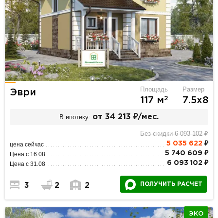
Площадь
Размер
Эври
2
117 м
7.5х8
В ипотеку:
от 34 213 ₽/мес.
Без скидки 6 093 102 ₽
5 035 622
₽
цена сейчас
5 740 609 ₽
Цена с 16.08
6 093 102 ₽
Цена с 31.08
ПОЛУЧИТЬ РАСЧЕТ
3
2
2
ЭКО