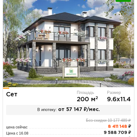
Площадь
Размер
Сет
2
200 м
9.6х11.4
В ипотеку:
от 57 147 ₽/мес.
Без скидки 10 177 489 ₽
8 411 148
₽
цена сейчас
9 588 709 ₽
Цена с 16.08