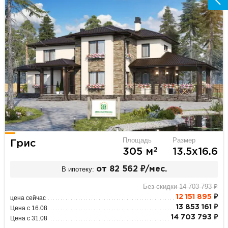
Площадь
Размер
Грис
2
305 м
13.5х16.6
В ипотеку:
от 82 562 ₽/мес.
Без скидки 14 703 793 ₽
12 151 895
₽
цена сейчас
13 853 161 ₽
Цена с 16.08
14 703 793 ₽
Цена с 31.08