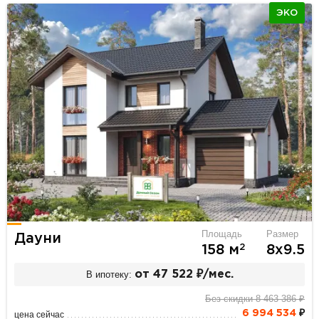
ЭКО
Площадь
Размер
Дауни
2
158 м
8х9.5
В ипотеку:
от 47 522 ₽/мес.
Без скидки 8 463 386 ₽
6 994 534
₽
цена сейчас