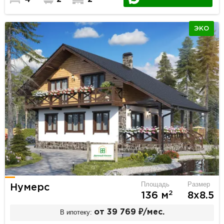
ЭКО
Площадь
Размер
Нумерс
2
136 м
8х8.5
В ипотеку:
от 39 769 ₽/мес.