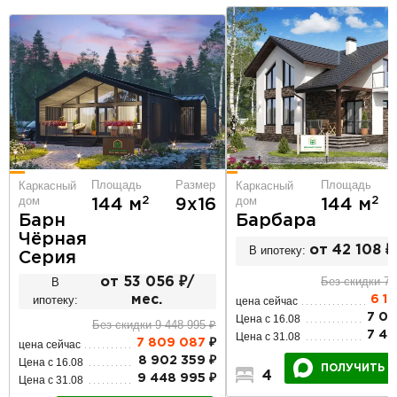
Площадь
Размер
Площадь
Каркасный
Каркасный
дом
дом
2
2
144 м
9х16
144 м
Барн
Барбара
Чёрная
В ипотеку:
от 42 108 ₽
Серия
Без скидки 7 
В
от 53 056 ₽/
ипотеку:
мес.
6 1
цена сейчас
7 06
Цена с 16.08
Без скидки 9 448 995 ₽
7 49
Цена с 31.08
7 809 087
₽
цена сейчас
8 902 359 ₽
Цена с 16.08
ПОЛУЧИТЬ Р
4
2
2
9 448 995 ₽
Цена с 31.08