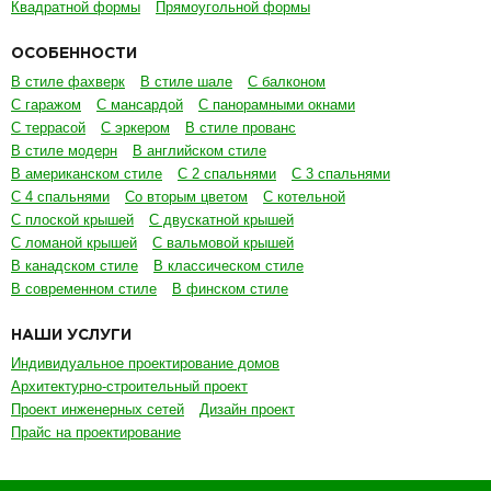
Квадратной формы
Прямоугольной формы
ОСОБЕННОСТИ
В стиле фахверк
В стиле шале
С балконом
С гаражом
С мансардой
С панорамными окнами
С террасой
С эркером
В стиле прованс
В стиле модерн
В английском стиле
В американском стиле
С 2 спальнями
С 3 спальнями
С 4 спальнями
Со вторым цветом
С котельной
С плоской крышей
С двускатной крышей
С ломаной крышей
С вальмовой крышей
В канадском стиле
В классическом стиле
В современном стиле
В финском стиле
НАШИ УСЛУГИ
Индивидуальное проектирование домов
Архитектурно-строительный проект
Проект инженерных сетей
Дизайн проект
Прайс на проектирование