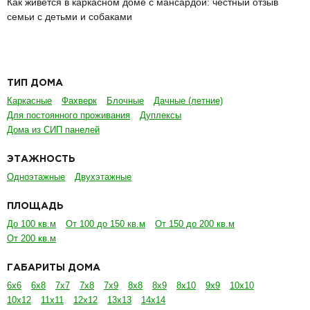
Как живётся в каркасном доме с мансардой: честный отзыв
семьи с детьми и собаками
ТИП ДОМА
Каркасные
Фахверк
Блочные
Дачные (летние)
Для постоянного проживания
Дуплексы
Дома из СИП панелей
ЭТАЖНОСТЬ
Одноэтажные
Двухэтажные
ПЛОЩАДЬ
До 100 кв.м
От 100 до 150 кв.м
От 150 до 200 кв.м
От 200 кв.м
ГАБАРИТЫ ДОМА
6х6
6х8
7х7
7х8
7х9
8х8
8х9
8х10
9х9
10х10
10х12
11х11
12х12
13х13
14х14