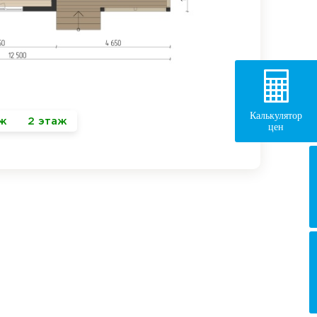
Калькулятор
аж
2 этаж
цен