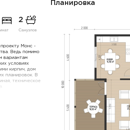
Планировка
2
мнат
Санузлов
 проекту Монс -
тва. Ведь помимо
м вариантам
ких условиях
ими кирпич, дом
х планировок. В
тиная, техническое
а.