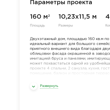
Параметры проекта
160 м
10,23х11,5 м
4
2
Площадь
Размеры
Ко
Двухэтажный дом, площадью 160 кв.м по
идеальный вариант для большого семейс
приятного внешнего вида благодаря дву
облицовки фасада окрашенной в заводс
имитацией бруса и панелями, имитирующ
может похвастаться одной из удобнейши
проекте 4 спальни, 2 санузла, кухня, гос
помещение, балкон и просторная террас
Развернуть