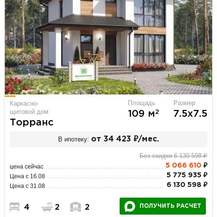
Площадь
Размер
Каркасно-
щитовой дом
2
109 м
7.5х7.5
Торранс
В ипотеку:
от 34 423 ₽/мес.
Без скидки 6 130 598 ₽
5 066 610
₽
цена сейчас
5 775 935 ₽
Цена с 16.08
6 130 598 ₽
Цена с 31.08
ПОЛУЧИТЬ РАСЧЕТ
4
2
2