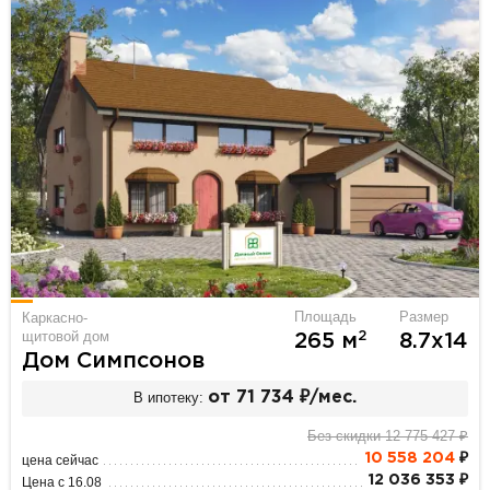
Площадь
Размер
Каркасно-
щитовой дом
2
265 м
8.7х14
Дом Симпсонов
В ипотеку:
от 71 734 ₽/мес.
Без скидки 12 775 427 ₽
10 558 204
₽
цена сейчас
12 036 353 ₽
Цена с 16.08