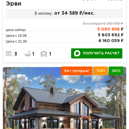
Эрви
В ипотеку:
от 34 589 ₽/мес.
Без скидки 6 160 059 ₽
5 090 958
₽
цена сейчас
5 803 692 ₽
Цена с 16.08
6 160 059 ₽
Цена с 31.08
ПОЛУЧИТЬ РАСЧЕТ
3
1
1
Хит продаж!
ТОП
ЭКО