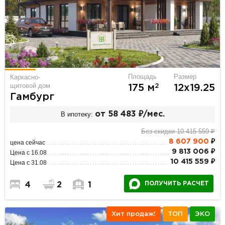
Площадь
Размер
Каркасно-
щитовой дом
2
175 м
12х19.25
Гамбург
В ипотеку:
от 58 483 ₽/мес.
Без скидки 10 415 559 ₽
8 607 900
₽
цена сейчас
9 813 006 ₽
Цена с 16.08
10 415 559 ₽
Цена с 31.08
ПОЛУЧИТЬ РАСЧЕТ
4
2
1
Хит продаж!
ТОП
ЭКО