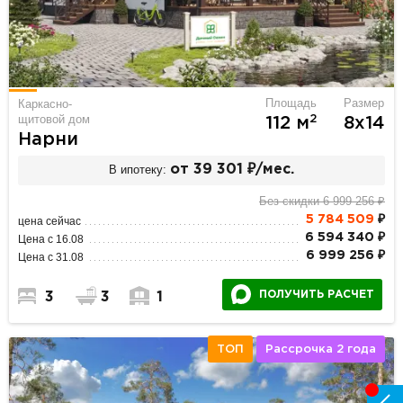
Площадь
Размер
Каркасно-
щитовой дом
2
112 м
8х14
Нарни
В ипотеку:
от 39 301 ₽/мес.
Без скидки 6 999 256 ₽
5 784 509
₽
цена сейчас
6 594 340 ₽
Цена с 16.08
6 999 256 ₽
Цена с 31.08
ПОЛУЧИТЬ РАСЧЕТ
3
3
1
ТОП
Рассрочка 2 года