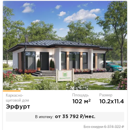
Площадь
Размер
Каркасно-
щитовой дом
2
102 м
10.2х11.4
Эрфурт
В ипотеку:
от 35 792 ₽/мес.
Без скидки 6 374 322 ₽