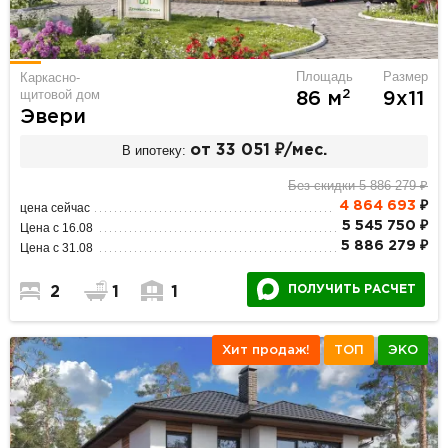
Площадь
Размер
Каркасно-
щитовой дом
2
86 м
9х11
Эвери
В ипотеку:
от 33 051 ₽/мес.
Без скидки 5 886 279 ₽
4 864 693
₽
цена сейчас
5 545 750 ₽
Цена с 16.08
5 886 279 ₽
Цена с 31.08
ПОЛУЧИТЬ РАСЧЕТ
2
1
1
Хит продаж!
ТОП
ЭКО