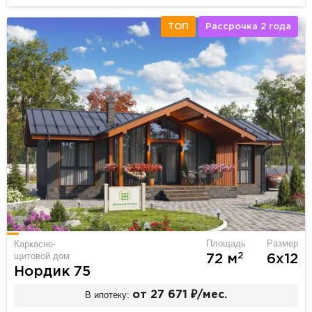
ТОП
Рассрочка 2 года
Площадь
Размер
Каркасно-
щитовой дом
2
72 м
6х12
Нордик 75
В ипотеку:
от 27 671 ₽/мес.