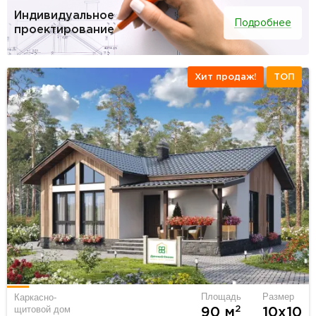
Индивидуальное
Подробнее
проектирование
Хит продаж!
ТОП
Площадь
Размер
Каркасно-
щитовой дом
2
90 м
10х10