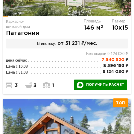
Площадь
Размер
Каркасно-
щитовой дом
2
146 м
10х15
Патагония
В ипотеку:
от 51 231 ₽/мес.
Без скидки 9 124 030 ₽
7 540 520
₽
цена сейчас
8 596 193 ₽
Цена с 16.08
9 124 030 ₽
Цена с 31.08
ПОЛУЧИТЬ РАСЧЕТ
3
3
1
ТОП