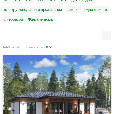
для круглогодичного проживания
зимние
одноэтажные
с террасой
Финские дома
1
–
60
из 247
Показать по
60