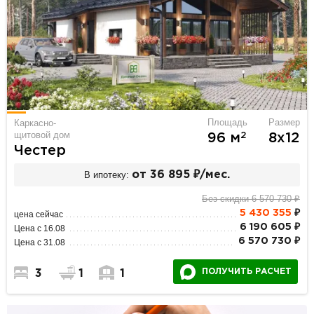
Площадь
Размер
Каркасно-
щитовой дом
2
96 м
8х12
Честер
В ипотеку:
от 36 895 ₽/мес.
Без скидки 6 570 730 ₽
5 430 355
₽
цена сейчас
6 190 605 ₽
Цена с 16.08
6 570 730 ₽
Цена с 31.08
ПОЛУЧИТЬ РАСЧЕТ
3
1
1