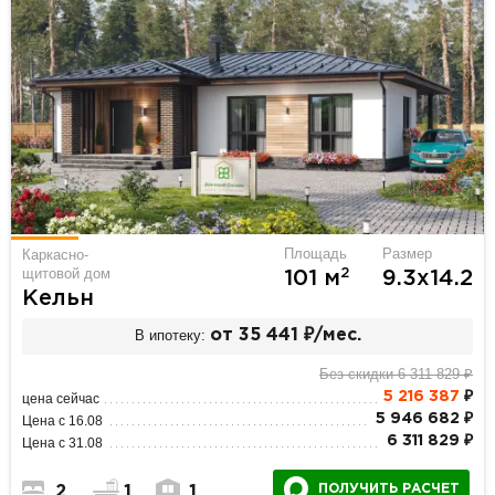
Площадь
Размер
Каркасно-
щитовой дом
2
101 м
9.3х14.2
Кельн
В ипотеку:
от 35 441 ₽/мес.
Без скидки 6 311 829 ₽
5 216 387
₽
цена сейчас
5 946 682 ₽
Цена с 16.08
6 311 829 ₽
Цена с 31.08
ПОЛУЧИТЬ РАСЧЕТ
2
1
1