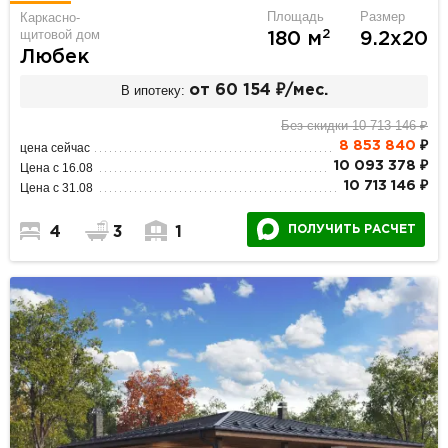
Площадь
Размер
Каркасно-
щитовой дом
2
180 м
9.2х20
Любек
В ипотеку:
от 60 154 ₽/мес.
Без скидки 10 713 146 ₽
8 853 840
₽
цена сейчас
10 093 378 ₽
Цена с 16.08
10 713 146 ₽
Цена с 31.08
ПОЛУЧИТЬ РАСЧЕТ
4
3
1