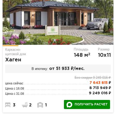
Площадь
Размер
Каркасно-
щитовой дом
2
148 м
10х11
Хаген
В ипотеку:
от 51 933 ₽/мес.
Без скидки 9 249 016 ₽
7 643 815
₽
цена сейчас
8 713 949 ₽
Цена с 16.08
9 249 016 ₽
Цена с 31.08
ПОЛУЧИТЬ РАСЧЕТ
3
2
1