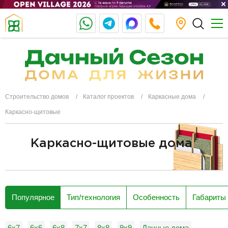
Строительство домов
Каталог проектов
Каркасные дома
Каркасно-щитовые
Каркасно-щитовые дома
разделитель
Популярное
Тип/технология
Особенность
Габариты
6x7
6х6
6х8
7х7
8х8
9х9
Дачные дома