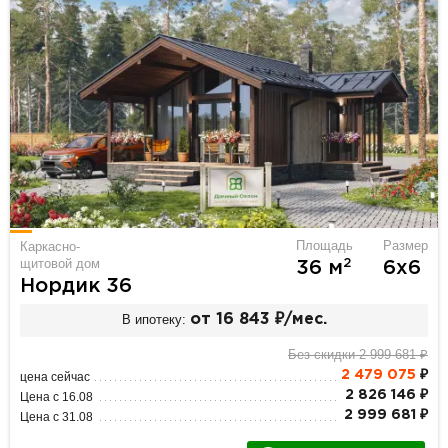
Площадь
Размер
Каркасно-
щитовой дом
2
36 м
6х6
Нордик 36
В ипотеку:
от 16 843 ₽/мес.
Без скидки 2 999 681 ₽
2 479 075
₽
цена сейчас
2 826 146 ₽
Цена с 16.08
2 999 681 ₽
Цена с 31.08