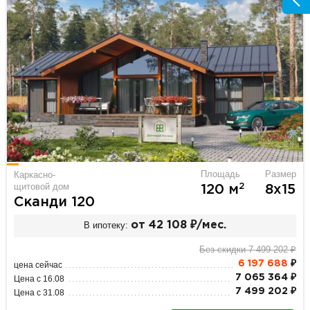
Площадь
Размер
Каркасно-
щитовой дом
2
120 м
8х15
Сканди 120
В ипотеку:
от 42 108 ₽/мес.
Без скидки 7 499 202 ₽
6 197 688
₽
цена сейчас
7 065 364 ₽
Цена с 16.08
7 499 202 ₽
Цена с 31.08