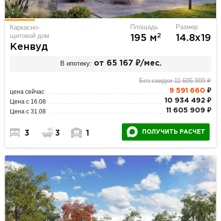
Площадь
Размер
Каркасно-
щитовой дом
2
195 м
14.8х19
Кенвуд
В ипотеку:
от 65 167 ₽/мес.
Без скидки 11 605 909 ₽
9 591 660
₽
цена сейчас
10 934 492 ₽
Цена с 16.08
11 605 909 ₽
Цена с 31.08
ПОЛУЧИТЬ РАСЧЕТ
3
3
1