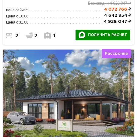
Без скидки 4 928 047 ₽
4 072 766
₽
цена сейчас
4 642 954 ₽
Цена с 16.08
4 928 047 ₽
Цена с 31.08
ПОЛУЧИТЬ РАСЧЕТ
2
2
1
Рассрочка