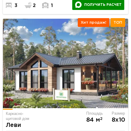
ПОЛУЧИТЬ РАСЧЕТ
3
2
1
Хит продаж!
ТОП
Площадь
Размер
Каркасно-
щитовой дом
2
84 м
8х10
Леви