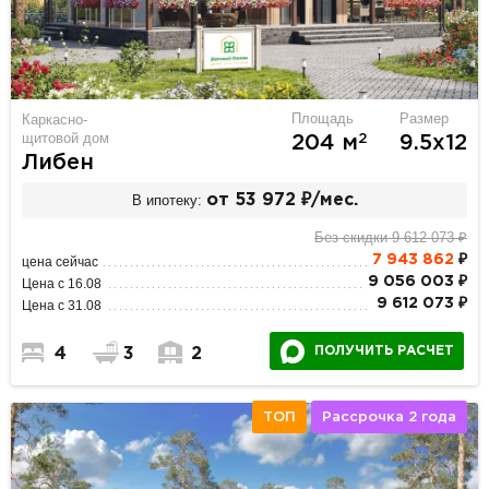
Площадь
Размер
Каркасно-
щитовой дом
2
204 м
9.5х12
Либен
В ипотеку:
от 53 972 ₽/мес.
Без скидки 9 612 073 ₽
7 943 862
₽
цена сейчас
9 056 003 ₽
Цена с 16.08
9 612 073 ₽
Цена с 31.08
ПОЛУЧИТЬ РАСЧЕТ
4
3
2
ТОП
Рассрочка 2 года