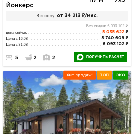
117 м
7х9
Йонкерс
В ипотеку:
от 34 213 ₽/мес.
Без скидки 6 093 102 ₽
5 035 622
₽
цена сейчас
5 740 609 ₽
Цена с 16.08
6 093 102 ₽
Цена с 31.08
ПОЛУЧИТЬ РАСЧЕТ
5
2
2
Хит продаж!
ТОП
ЭКО