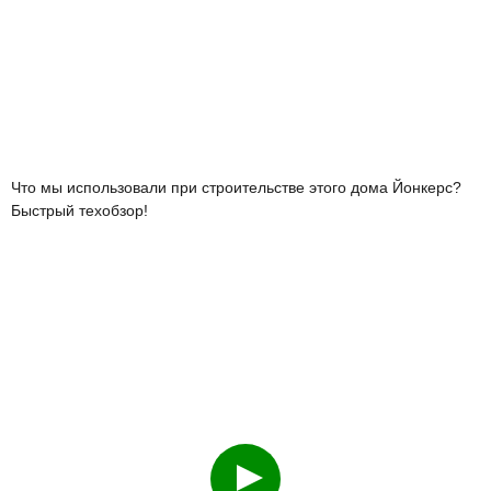
Быстрый техобзор!
Смотреть
О чем часто не договаривают строители на примере каркасника
114 кв.м?