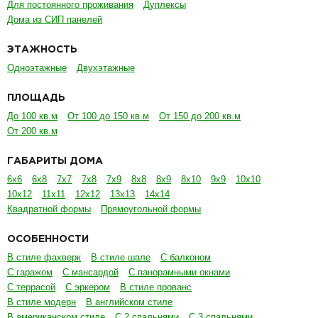
С гаражом
С мансардой
С панорамными окнами
С террасой
С эркером
В стиле прованс
В стиле модерн
В английском стиле
В американском стиле
С 2 спальнями
С 3 спальнями
С 4 спальнями
Со вторым цветом
С котельной
С плоской крышей
С двускатной крышей
С ломаной крышей
С вальмовой крышей
В канадском стиле
В классическом стиле
В современном стиле
В финском стиле
НАШИ УСЛУГИ
Индивидуальное проектирование домов
Архитектурно-строительный проект
Проект инженерных сетей
Дизайн проект
Прайс на проектирование
АКЦИИ
ПРОЕКТЫ ДОМОВ
УСЛУГИ И ЦЕНЫ