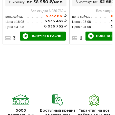
В ипотеку:
от 32 667
В ипотеку:
от 38 950 ₽/мес.
Без скидки 
Без скидки 6 936 762 ₽
4 
5 732 861
₽
цена сейчас
цена сейчас
5 
6 535 462 ₽
Цена с 16.08
Цена с 16.08
5 
6 936 762 ₽
Цена с 31.08
Цена с 31.08
ПОЛУЧИТЬ
ПОЛУЧИТЬ РАСЧЕТ
2
1
1
3
1
1
5000
Доступный кредит
Гарантия на все