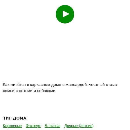
ТИП ДОМА
Каркасные
Фахверк
Блочные
Дачные (летние)
Для постоянного проживания
Дуплексы
Дома из СИП панелей
ЭТАЖНОСТЬ
Одноэтажные
Двухэтажные
ПЛОЩАДЬ
До 100 кв.м
От 100 до 150 кв.м
От 150 до 200 кв.м
От 200 кв.м
ГАБАРИТЫ ДОМА
6х6
6х8
7х7
7х8
7х9
8х8
8х9
8х10
9х9
10х10
10х12
11х11
12х12
13х13
14х14
Квадратной формы
Прямоугольной формы
ОСОБЕННОСТИ
В стиле фахверк
В стиле шале
С балконом