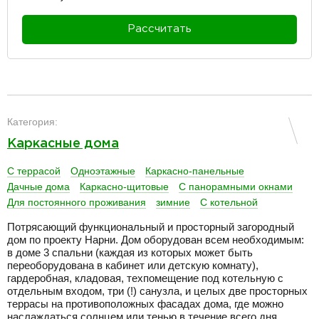
Рассчитать
разделитель
Категория:
Каркасные дома
С террасой
Одноэтажные
Каркасно-панельные
Дачные дома
Каркасно-щитовые
С панорамными окнами
Для постоянного проживания
зимние
С котельной
Потрясающий функциональный и просторный загородный
дом по проекту Нарни. Дом оборудован всем необходимым:
в доме 3 спальни (каждая из которых может быть
переоборудована в кабинет или детскую комнату),
гардеробная, кладовая, техпомещение под котельную с
отдельным входом, три (!) санузла, и целых две просторных
террасы на противоположных фасадах дома, где можно
наслаждаться солнцем или тенью в течение всего дня.