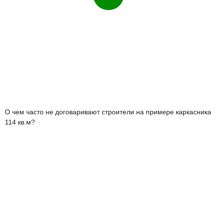
Смотреть
Как живётся в каркасном доме с мансардой: честный отзыв
семьи с детьми и собаками