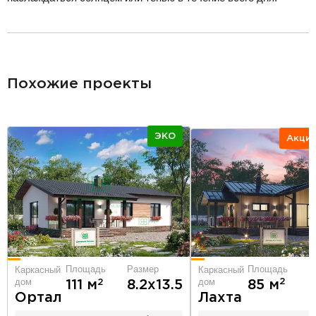
разделитель
Похожие проекты
ЭКО
Акци
Площадь
Р
Площадь
Размер
Каркасный
Каркасный
дом
дом
2
85 м
6
2
111 м
8.2х13.5
Лахта
Ортал