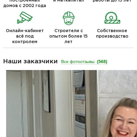
построенных
и маткапитал
работы до 15 лет
домов с 2002 года
Онлайн-кабинет
Строители с
Собственное
всё под
опытом более 15
производство
контролем
лет
Наши заказчики
Все фотоотзывы
(568)