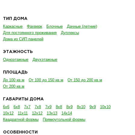
ТИП ДОМА
Каркасные
Фахверк
Блочные
Дачные (летние)
Для постоянного проживания
Дуплексы
Дома из СИП панелей
ЭТАЖНОСТЬ
Одноэтажные
Двухэтажные
ПЛОЩАДЬ
До 100 кв.м
От 100 до 150 кв.м
От 150 до 200 кв.м
От 200 кв.м
ГАБАРИТЫ ДОМА
6х6
6х8
7х7
7х8
7х9
8х8
8х9
8х10
9х9
10х10
10х12
11х11
12х12
13х13
14х14
Квадратной формы
Прямоугольной формы
ОСОБЕННОСТИ