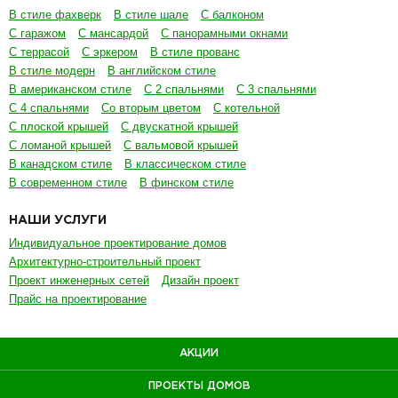
В стиле фахверк
В стиле шале
С балконом
С гаражом
С мансардой
С панорамными окнами
С террасой
С эркером
В стиле прованс
В стиле модерн
В английском стиле
В американском стиле
С 2 спальнями
С 3 спальнями
С 4 спальнями
Со вторым цветом
С котельной
С плоской крышей
С двускатной крышей
С ломаной крышей
С вальмовой крышей
В канадском стиле
В классическом стиле
В современном стиле
В финском стиле
НАШИ УСЛУГИ
Индивидуальное проектирование домов
Архитектурно-строительный проект
Проект инженерных сетей
Дизайн проект
Прайс на проектирование
АКЦИИ
ПРОЕКТЫ ДОМОВ