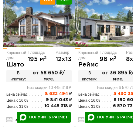
ТОП
ЭКО
Площадь
Разм
Площадь
Размер
Каркасный
Каркасный
дом
дом
2
2
96 м
8х1
195 м
12х13
Реймс
Шато
В
от 36 895 ₽/
В
от 58 650 ₽/
ипотеку:
мес.
ипотеку:
мес.
Без скидки 6 570 730
Без скидки 10 445 318 ₽
5 430 355
8 632 494
₽
цена сейчас
цена сейчас
6 190 605
9 841 043 ₽
Цена с 16.08
Цена с 16.08
6 570 730
10 445 318 ₽
Цена с 31.08
Цена с 31.08
ПОЛУЧИТЬ РАСЧЕТ
ПОЛУЧИТЬ РАСЧЕТ
3
1
1
4
2
2