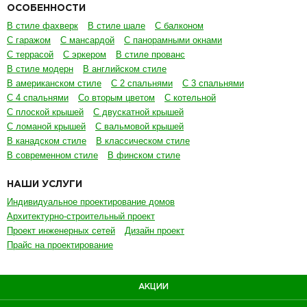
ОСОБЕННОСТИ
В стиле фахверк
В стиле шале
С балконом
С гаражом
С мансардой
С панорамными окнами
С террасой
С эркером
В стиле прованс
В стиле модерн
В английском стиле
В американском стиле
С 2 спальнями
С 3 спальнями
С 4 спальнями
Со вторым цветом
С котельной
С плоской крышей
С двускатной крышей
С ломаной крышей
С вальмовой крышей
В канадском стиле
В классическом стиле
В современном стиле
В финском стиле
НАШИ УСЛУГИ
Индивидуальное проектирование домов
Архитектурно-строительный проект
Проект инженерных сетей
Дизайн проект
Прайс на проектирование
АКЦИИ