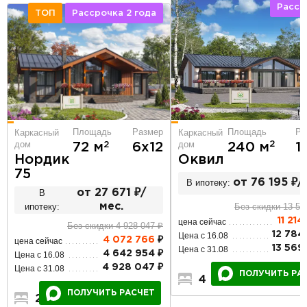
Расср
ТОП
Рассрочка 2 года
Площадь
Ра
Площадь
Размер
Каркасный
Каркасный
дом
дом
2
2
240 м
1
72 м
6х12
Оквил
Нордик
75
В ипотеку:
от 76 195 ₽/
В
от 27 671 ₽/
Без скидки 13 56
ипотеку:
мес.
11 21
цена сейчас
Без скидки 4 928 047 ₽
12 784
Цена с 16.08
4 072 766
₽
цена сейчас
13 569
Цена с 31.08
4 642 954 ₽
Цена с 16.08
4 928 047 ₽
Цена с 31.08
ПОЛУЧИТЬ РА
4
3
1
ПОЛУЧИТЬ РАСЧЕТ
2
2
1