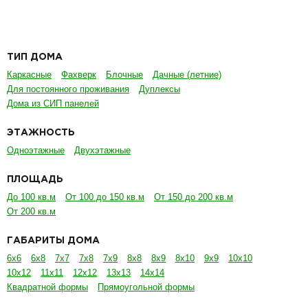
ТИП ДОМА
Каркасные
Фахверк
Блочные
Дачные (летние)
Для постоянного проживания
Дуплексы
Дома из СИП панелей
ЭТАЖНОСТЬ
Одноэтажные
Двухэтажные
ПЛОЩАДЬ
До 100 кв.м
От 100 до 150 кв.м
От 150 до 200 кв.м
От 200 кв.м
ГАБАРИТЫ ДОМА
6х6
6х8
7х7
7х8
7х9
8х8
8х9
8х10
9х9
10х10
10х12
11х11
12х12
13х13
14х14
Квадратной формы
Прямоугольной формы