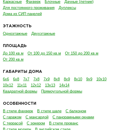
Каркасные
Фахверк
Блочные
Дачные (летние)
Для постоянного проживания
Дуплексы
Дома из СИП панелей
ЭТАЖНОСТЬ
Одноэтажные
Двухэтажные
ПЛОЩАДЬ
До 100 кв.м
От 100 до 150 кв.м
От 150 до 200 кв.м
От 200 кв.м
ГАБАРИТЫ ДОМА
6х6
6х8
7х7
7х8
7х9
8х8
8х9
8х10
9х9
10х10
10х12
11х11
12х12
13х13
14х14
Квадратной формы
Прямоугольной формы
ОСОБЕННОСТИ
В стиле фахверк
В стиле шале
С балконом
С гаражом
С мансардой
С панорамными окнами
С террасой
С эркером
В стиле прованс
В стиле модерн
В английском стиле