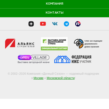
КОМПАНИЯ
КОНТАКТЫ
член ассоциации
деревянного
домостроения
© 2002–2026 Компания «Дачный Сезон» — надежный подрядчик
в
Москве
и
Московской области
!