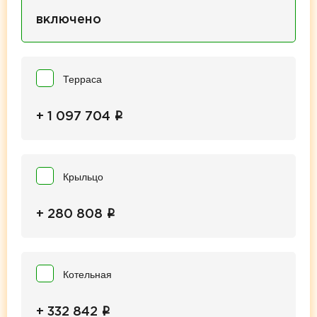
включено
Терраса
i
+ 1 097 704
Крыльцо
i
+ 280 808
Котельная
i
+ 332 842