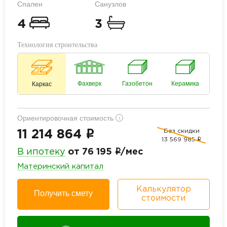
Спален
Санузлов
4
3
Технология строительства
Фахверк
Газобетон
Керамика
Каркас
Ориентировочная стоимость
i
Без скидки
i
11 214 864
13 569 985
i
i
В ипотеку
от 76 195
/мес
Материнский капитал
Калькулятор
Получить смету
стоимости