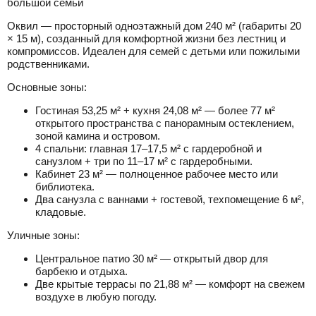
большой семьи
Оквил — просторный одноэтажный дом 240 м² (габариты 20
× 15 м), созданный для комфортной жизни без лестниц и
компромиссов. Идеален для семей с детьми или пожилыми
родственниками.
Основные зоны:
Гостиная 53,25 м² + кухня 24,08 м² — более 77 м²
открытого пространства с панорамным остеклением,
зоной камина и островом.
4 спальни: главная 17–17,5 м² с гардеробной и
санузлом + три по 11–17 м² с гардеробными.
Кабинет 23 м² — полноценное рабочее место или
библиотека.
Два санузла с ваннами + гостевой, техпомещение 6 м²,
кладовые.
Уличные зоны:
Центральное патио 30 м² — открытый двор для
барбекю и отдыха.
Две крытые террасы по 21,88 м² — комфорт на свежем
воздухе в любую погоду.