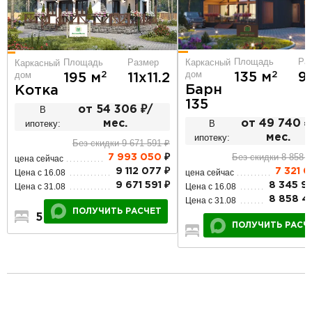
Площадь
Ра
Площадь
Размер
Каркасный
Каркасный
дом
дом
2
2
135 м
9
195 м
11х11.2
Барн
Котка
135
В
от 54 306 ₽/
ипотеку:
мес.
В
от 49 740 ₽
ипотеку:
мес.
Без скидки 9 671 591 ₽
Без скидки 8 858 4
7 993 050
₽
цена сейчас
9 112 077 ₽
7 321 0
Цена с 16.08
цена сейчас
9 671 591 ₽
8 345 9
Цена с 31.08
Цена с 16.08
8 858 4
Цена с 31.08
ПОЛУЧИТЬ РАСЧЕТ
5
3
2
ПОЛУЧИТЬ РАСЧ
3
2
1