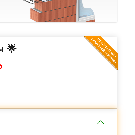
ч 🌟
₽