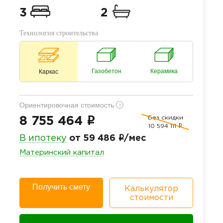
3
2
Технология строительства
Газобетон
Керамика
Каркас
Ориентировочная стоимость
i
Без скидки
i
8 755 464
10 594 111
i
i
В ипотеку
от 59 486
/мес
Материнский капитал
Получить смету
Калькулятор
стоимости