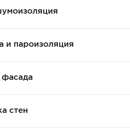
шумоизоляция
а и пароизоляция
 фасада
а стен