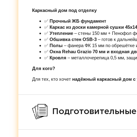
Каркасный дом под отделку
✅
Прочный ЖБ фундамент
✅
Каркас из доски камерной сушки 45х1
✅
Утепление
– стены 150 мм + Пенофол ф
✅
Обшивка стен OSB-3
– готов к дальней
✅
Полы
– фанера ФК 15 мм по обрешётке 
✅
Окна Rehau Grazio 70 мм и входная д
✅
Кровля
– металлочерепица 0,5 мм, защи
Для кого?
Для тех, кто хочет
надёжный каркасный дом с 
Подготовительные