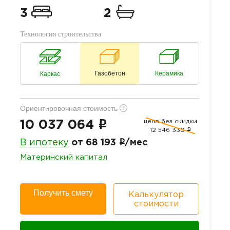
3
2
Технология строительства
Газобетон
Керамика
Каркас
Ориентировочная стоимость
i
цена без скидки
i
10 037 064
12 546 330
i
i
В ипотеку
от 68 193
/мес
Материнский капитал
Получить смету
Калькулятор
стоимости