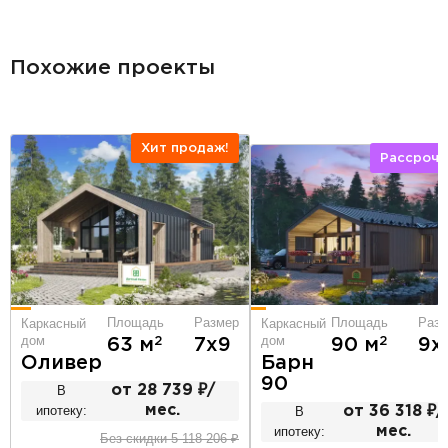
разделитель
Похожие проекты
Хит продаж!
Рассрочк
Площадь
Разм
Площадь
Размер
Каркасный
Каркасный
дом
дом
2
2
90 м
9х
63 м
7х9
Барн
Оливер
90
В
от 28 739 ₽/
ипотеку:
мес.
В
от 36 318 ₽/
ипотеку:
мес.
Без скидки 5 118 206 ₽