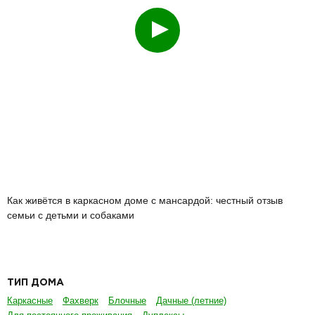
Как живётся в каркасном доме с мансардой: честный отзыв
семьи с детьми и собаками
ТИП ДОМА
Каркасные
Фахверк
Блочные
Дачные (летние)
Для постоянного проживания
Дуплексы
Дома из СИП панелей
ЭТАЖНОСТЬ
Одноэтажные
Двухэтажные
ПЛОЩАДЬ
До 100 кв.м
От 100 до 150 кв.м
От 150 до 200 кв.м
От 200 кв.м