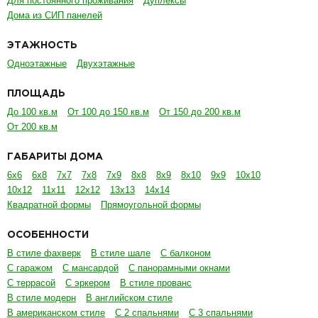
ГАБАРИТЫ ДОМА
6х6
6х8
7х7
7х8
7х9
8х8
8х9
8х10
9х9
10х10
10х12
11х11
12х12
13х13
14х14
Квадратной формы
Прямоугольной формы
ОСОБЕННОСТИ
В стиле фахверк
В стиле шале
С балконом
С гаражом
С мансардой
С панорамными окнами
С террасой
С эркером
В стиле прованс
В стиле модерн
В английском стиле
В американском стиле
С 2 спальнями
С 3 спальнями
С 4 спальнями
Со вторым цветом
С котельной
С плоской крышей
С двускатной крышей
С ломаной крышей
С вальмовой крышей
В канадском стиле
В классическом стиле
В современном стиле
В финском стиле
НАШИ УСЛУГИ
Индивидуальное проектирование домов
Архитектурно-строительный проект