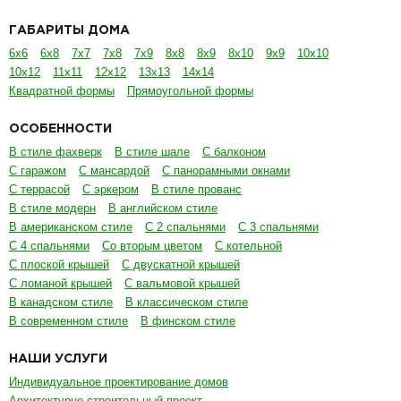
ГАБАРИТЫ ДОМА
6х6
6х8
7х7
7х8
7х9
8х8
8х9
8х10
9х9
10х10
10х12
11х11
12х12
13х13
14х14
Квадратной формы
Прямоугольной формы
ОСОБЕННОСТИ
В стиле фахверк
В стиле шале
С балконом
С гаражом
С мансардой
С панорамными окнами
С террасой
С эркером
В стиле прованс
В стиле модерн
В английском стиле
В американском стиле
С 2 спальнями
С 3 спальнями
С 4 спальнями
Со вторым цветом
С котельной
С плоской крышей
С двускатной крышей
С ломаной крышей
С вальмовой крышей
В канадском стиле
В классическом стиле
В современном стиле
В финском стиле
НАШИ УСЛУГИ
Индивидуальное проектирование домов
Архитектурно-строительный проект