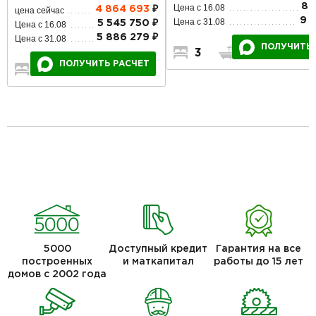
8 
Цена с 16.08
4 864 693
₽
цена сейчас
9 
Цена с 31.08
5 545 750 ₽
Цена с 16.08
5 886 279 ₽
Цена с 31.08
ПОЛУЧИТЬ 
3
3
1
ПОЛУЧИТЬ РАСЧЕТ
2
1
1
5000
Доступный кредит
Гарантия на все
построенных
и маткапитал
работы до 15 лет
домов с 2002 года