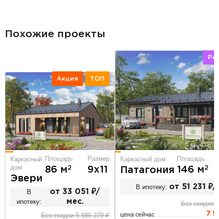
разделитель
Похожие проекты
Ра
Акция
ТОП
Площадь
Площадь
Размер
Каркасный дом
Каркасный
дом
2
2
146 м
86 м
9х11
Патагония
Эвери
В ипотеку:
от 51 231 ₽/
В
от 33 051 ₽/
ипотеку:
мес.
Без скидки 9
7 5
цена сейчас
Без скидки 5 886 279 ₽