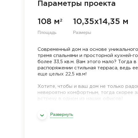
Параметры проекта
108 м
10,35х14,35 м
2
Площадь
Размеры
Современный дом на основе уникального
тремя спальнями и просторной кухней-г
более 33,5 кв.м. Вам этого мало? Тогда 
распоряжении стильная терраса, ведь ее
еще целых 22,5 кв.м!
Хотите, чтобы и ваш дом не только радов
невероятно комфортным, тогда скорее з
встречу в одном из наших офисов!
Развернуть