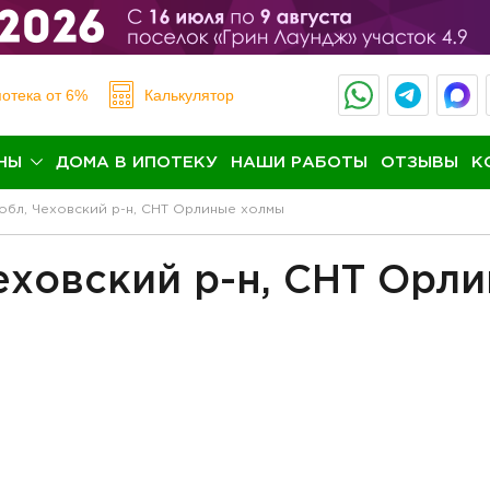
отека
от 6%
Калькулятор
НЫ
ДОМА В ИПОТЕКУ
НАШИ РАБОТЫ
ОТЗЫВЫ
К
обл, Чеховский р-н, СНТ Орлиные холмы
еховский р-н, СНТ Орл