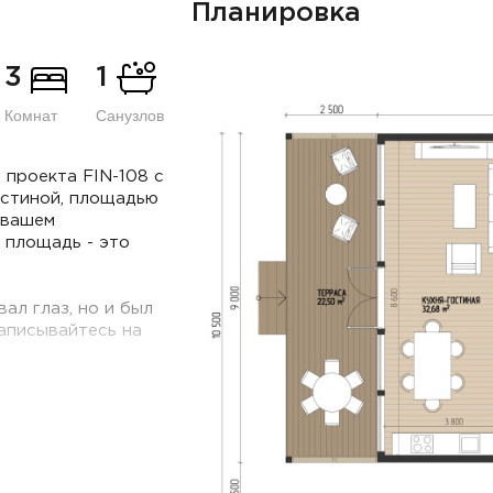
Планировка
3
1
Комнат
Санузлов
 проекта FIN-108 с
остиной, площадью
в вашем
 площадь - это
ал глаз, но и был
аписывайтесь на