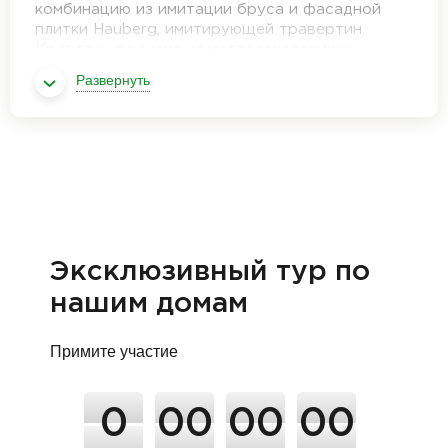
комбинацию из имитации бруса и фасадной
плитки Hauberg, имитирующей травертин.
Кровля выполнена из металлочерепицы
благородного графитового цвета, а
Развернуть
водосточная система, снегозадержатели и
подшивка свесов кровли подобраны ей в тон.
Внутри же мы попадаем в просторную кухню-
гостиную с потрясающим масштабным
остеклением, из которой можно попасть в одну
из 3 спален или 2 санузлов и котельную. А для
уютных летних вечеров есть терраса,
площадью 10,5 кв.м.
Эксклюзивный тур по
нашим домам
Примите участие
0
00
00
00