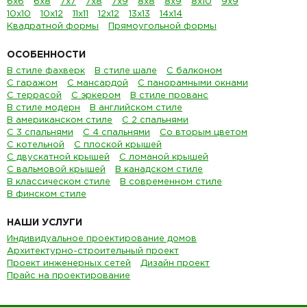
6х6
6х8
7х7
7х8
7х9
8х8
8х9
8х10
9х9
10х10
10х12
11х11
12х12
13х13
14х14
Квадратной формы
Прямоугольной формы
ОСОБЕННОСТИ
В стиле фахверк
В стиле шале
С балконом
С гаражом
С мансардой
С панорамными окнами
С террасой
С эркером
В стиле прованс
В стиле модерн
В английском стиле
В американском стиле
С 2 спальнями
С 3 спальнями
С 4 спальнями
Со вторым цветом
С котельной
С плоской крышей
С двускатной крышей
С ломаной крышей
С вальмовой крышей
В канадском стиле
В классическом стиле
В современном стиле
В финском стиле
НАШИ УСЛУГИ
Индивидуальное проектирование домов
Архитектурно-строительный проект
Проект инженерных сетей
Дизайн проект
Прайс на проектирование