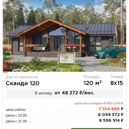
Площадь
Размер
Дом из газобетона
2
120 м
8х15
Сканди 120
В ипотеку:
от 48 272 ₽/мес.
цена без скидки 8 881 110 ₽
7 104 888
₽
цена сейчас
8 099 572 ₽
Цена с 16.08
8 596 914 ₽
Цена с 31.08