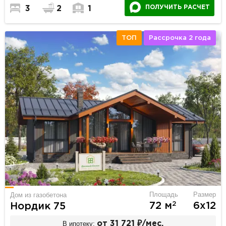
ПОЛУЧИТЬ РАСЧЕТ
3
2
1
ТОП
Рассрочка 2 года
Площадь
Размер
Дом из газобетона
2
72 м
6х12
Нордик 75
В ипотеку:
от 31 721 ₽/мес.