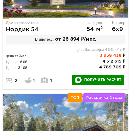
Площадь
Размер
Дом из газобетона
2
54 м
6х9
Нордик 54
В ипотеку:
от 26 894 ₽/мес.
цена без скидки 4 948 047 ₽
3 958 438
₽
цена сейчас
4 512 619 ₽
Цена с 16.08
4 789 709 ₽
Цена с 31.08
ПОЛУЧИТЬ РАСЧЕТ
2
1
1
ТОП
Рассрочка 2 года