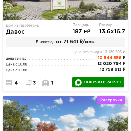
Площадь
Размер
Дом из газобетона
2
187 м
13.6х16.7
Давос
В ипотеку:
от 71 641 ₽/мес.
цена без скидки 13 180 695 ₽
10 544 556
₽
цена сейчас
12 020 794 ₽
Цена с 16.08
12 758 913 ₽
Цена с 31.08
ПОЛУЧИТЬ РАСЧЕТ
4
3
1
Рассрочка