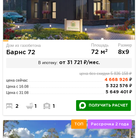
Площадь
Размер
Дом из газобетона
2
72 м
8х9
Барнс 72
В ипотеку:
от 31 721 ₽/мес.
цена без скидки 5 836 158 ₽
4 668 926
₽
цена сейчас
5 322 576 ₽
Цена с 16.08
5 649 401 ₽
Цена с 31.08
ПОЛУЧИТЬ РАСЧЕТ
2
1
1
ТОП
Рассрочка 2 года