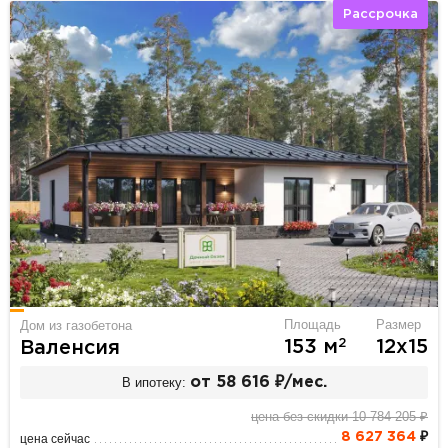
Рассрочка
Площадь
Размер
Дом из газобетона
2
153 м
12х15
Валенсия
В ипотеку:
от 58 616 ₽/мес.
цена без скидки 10 784 205 ₽
8 627 364
₽
цена сейчас