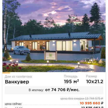
Площадь
Размер
Дом из газобетона
2
195 м
10х21.2
Ванкувер
В ипотеку:
от 74 706 ₽/мес.
цена без скидки 13 744 575 ₽
10 995 660
₽
цена сейчас