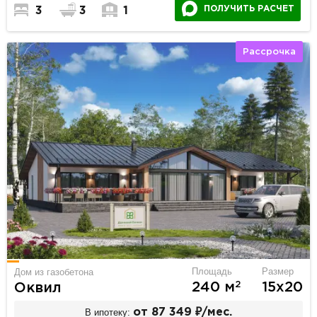
ПОЛУЧИТЬ РАСЧЕТ
3
3
1
Рассрочка
Площадь
Размер
Дом из газобетона
2
240 м
15х20
Оквил
В ипотеку:
от 87 349 ₽/мес.