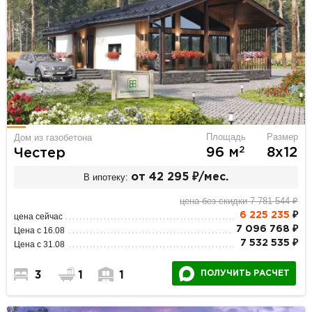
Площадь
Размер
Дом из газобетона
2
96 м
8х12
Честер
В ипотеку:
от 42 295 ₽/мес.
цена без скидки 7 781 544 ₽
6 225 235
₽
цена сейчас
7 096 768 ₽
Цена с 16.08
7 532 535 ₽
Цена с 31.08
ПОЛУЧИТЬ РАСЧЕТ
3
1
1