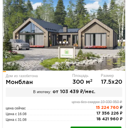
Площадь
Размер
Дом из газобетона
2
300 м
17.5х20
Монблан
В ипотеку:
от 103 439 ₽/мес.
цена без скидки 19 030 950 ₽
15 224 760
₽
цена сейчас
17 356 226 ₽
Цена с 16.08
18 421 960 ₽
Цена с 31.08