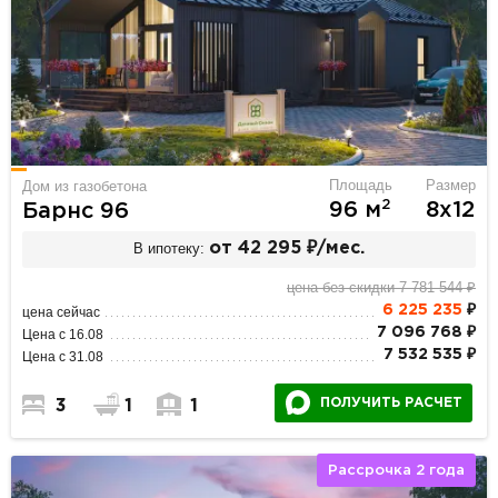
Площадь
Размер
Дом из газобетона
2
96 м
8х12
Барнс 96
В ипотеку:
от 42 295 ₽/мес.
цена без скидки 7 781 544 ₽
6 225 235
₽
цена сейчас
7 096 768 ₽
Цена с 16.08
7 532 535 ₽
Цена с 31.08
ПОЛУЧИТЬ РАСЧЕТ
3
1
1
Рассрочка 2 года