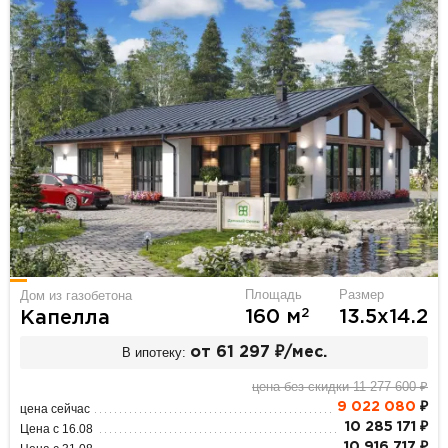
Площадь
Размер
Дом из газобетона
2
160 м
13.5х14.2
Капелла
В ипотеку:
от 61 297 ₽/мес.
цена без скидки 11 277 600 ₽
9 022 080
₽
цена сейчас
10 285 171 ₽
Цена с 16.08
10 916 717 ₽