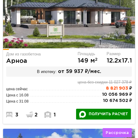
Площадь
Размер
Дом из газобетона
2
149 м
12.2х17.1
Арноа
В ипотеку:
от 59 937 ₽/мес.
цена без скидки 11 027 378 ₽
8 821 903
₽
цена сейчас
10 056 969 ₽
Цена с 16.08
10 674 502 ₽
Цена с 31.08
ПОЛУЧИТЬ РАСЧЕТ
3
2
1
Рассрочка