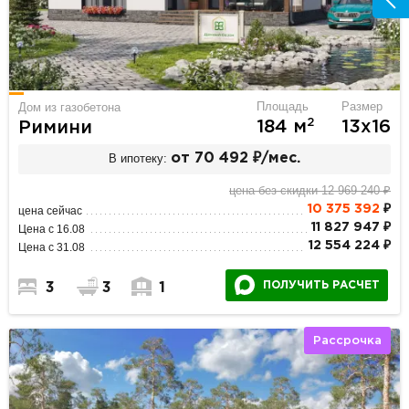
Площадь
Размер
Дом из газобетона
2
184 м
13х16
Римини
В ипотеку:
от 70 492 ₽/мес.
цена без скидки 12 969 240 ₽
10 375 392
₽
цена сейчас
11 827 947 ₽
Цена с 16.08
12 554 224 ₽
Цена с 31.08
ПОЛУЧИТЬ РАСЧЕТ
3
3
1
Рассрочка