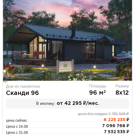
Площадь
Размер
Дом из газобетона
2
96 м
8х12
Сканди 96
В ипотеку:
от 42 295 ₽/мес.
цена без скидки 7 781 544 ₽
6 225 235
₽
цена сейчас
7 096 768 ₽
Цена с 16.08
7 532 535 ₽
Цена с 31.08