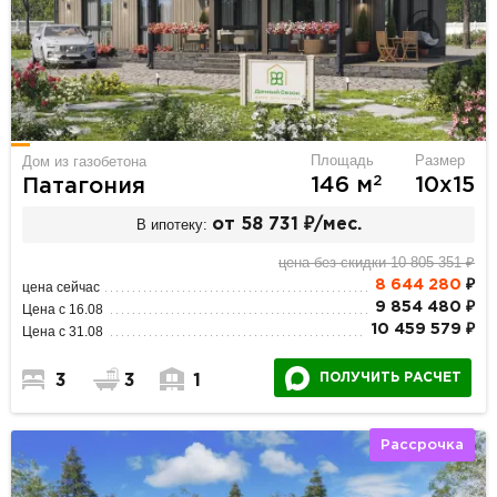
Площадь
Размер
Дом из газобетона
2
146 м
10х15
Патагония
В ипотеку:
от 58 731 ₽/мес.
цена без скидки 10 805 351 ₽
8 644 280
₽
цена сейчас
9 854 480 ₽
Цена с 16.08
10 459 579 ₽
Цена с 31.08
ПОЛУЧИТЬ РАСЧЕТ
3
3
1
Рассрочка