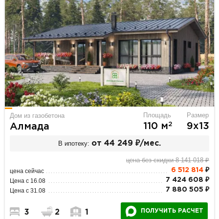
Площадь
Размер
Дом из газобетона
2
110 м
9х13
Алмада
В ипотеку:
от 44 249 ₽/мес.
цена без скидки 8 141 018 ₽
6 512 814
₽
цена сейчас
7 424 608 ₽
Цена с 16.08
7 880 505 ₽
Цена с 31.08
ПОЛУЧИТЬ РАСЧЕТ
3
2
1