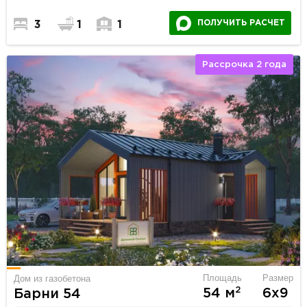
ПОЛУЧИТЬ РАСЧЕТ
3
1
1
Рассрочка 2 года
Площадь
Размер
Дом из газобетона
2
54 м
6х9
Барни 54