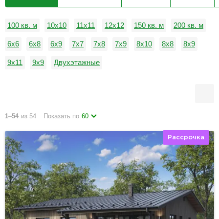
100 кв. м
10x10
11x11
12x12
150 кв. м
200 кв. м
6x6
6x8
6x9
7x7
7x8
7x9
8x10
8x8
8x9
9x11
9x9
Двухэтажные
1
–
54
из 54
Показать по
60
Рассрочка