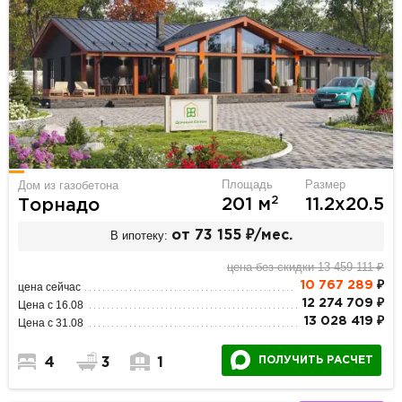
Площадь
Размер
Дом из газобетона
2
201 м
11.2х20.5
Торнадо
В ипотеку:
от 73 155 ₽/мес.
цена без скидки 13 459 111 ₽
10 767 289
₽
цена сейчас
12 274 709 ₽
Цена с 16.08
13 028 419 ₽
Цена с 31.08
ПОЛУЧИТЬ РАСЧЕТ
4
3
1