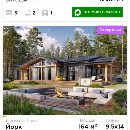
Цена с 31.08
ПОЛУЧИТЬ РАСЧЕТ
3
2
1
Рассрочка
Площадь
Размер
Дом из газобетона
2
164 м
9.5х14
Йорк