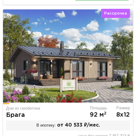
Рассрочка
Площадь
Размер
Дом из газобетона
2
92 м
8х12
Брага
В ипотеку:
от 40 533 ₽/мес.
цена без скидки 7 457 313 ₽