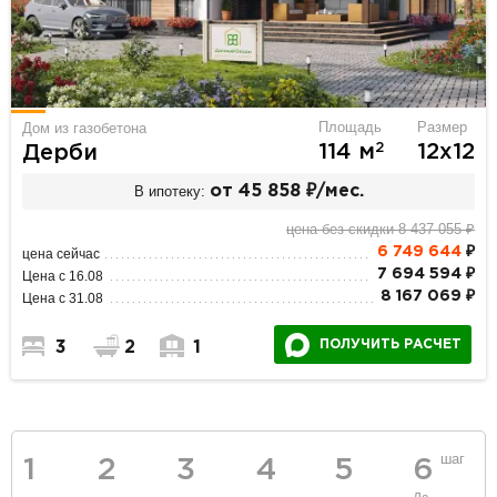
Площадь
Размер
Дом из газобетона
2
114 м
12х12
Дерби
В ипотеку:
от 45 858 ₽/мес.
цена без скидки 8 437 055 ₽
6 749 644
₽
цена сейчас
7 694 594 ₽
Цена с 16.08
8 167 069 ₽
Цена с 31.08
ПОЛУЧИТЬ РАСЧЕТ
3
2
1
шаг
1
2
3
4
5
6