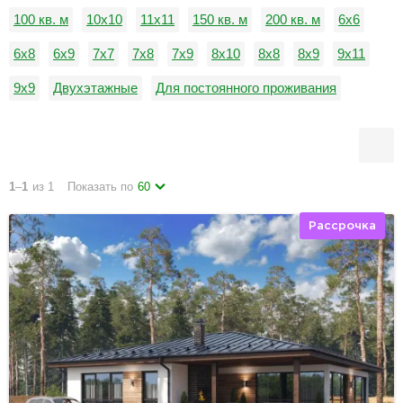
100 кв. м
10x10
11x11
150 кв. м
200 кв. м
6x6
6x8
6x9
7x7
7x8
7x9
8x10
8x8
8x9
9x11
9x9
Двухэтажные
Для постоянного проживания
1
–
1
из 1
Показать по
60
Рассрочка