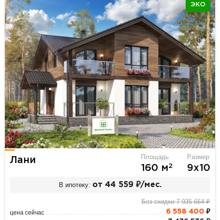
ЭКО
Площадь
Размер
Лани
2
160 м
9х10
В ипотеку:
от 44 559 ₽/мес.
Без скидки 7 935 664 ₽
6 558 400
₽
цена сейчас