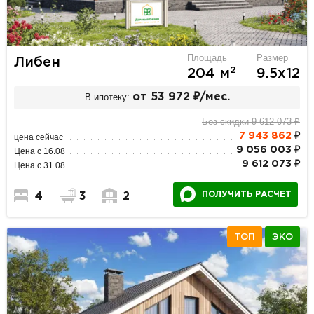
Площадь
Размер
Либен
2
204 м
9.5х12
В ипотеку:
от 53 972 ₽/мес.
Без скидки 9 612 073 ₽
7 943 862
₽
цена сейчас
9 056 003 ₽
Цена с 16.08
9 612 073 ₽
Цена с 31.08
ПОЛУЧИТЬ РАСЧЕТ
4
3
2
ТОП
ЭКО