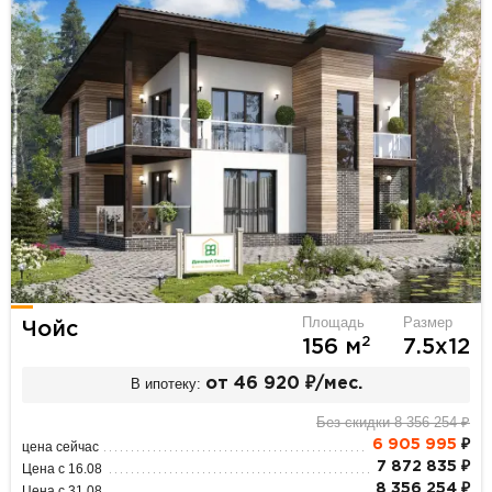
Площадь
Размер
Чойс
2
156 м
7.5х12
В ипотеку:
от 46 920 ₽/мес.
Без скидки 8 356 254 ₽
6 905 995
₽
цена сейчас
7 872 835 ₽
Цена с 16.08
8 356 254 ₽
Цена с 31.08