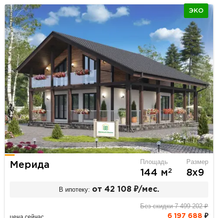
ЭКО
Площадь
Размер
Мерида
2
144 м
8х9
В ипотеку:
от 42 108 ₽/мес.
Без скидки 7 499 202 ₽
6 197 688
₽
цена сейчас