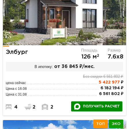
Площадь
Размер
Элбург
2
126 м
7.6х8
В ипотеку:
от 36 845 ₽/мес.
Без скидки 6 561 802 ₽
5 422 977
₽
цена сейчас
6 182 194 ₽
Цена с 16.08
6 561 802 ₽
Цена с 31.08
ПОЛУЧИТЬ РАСЧЕТ
4
2
2
ТОП
ЭКО