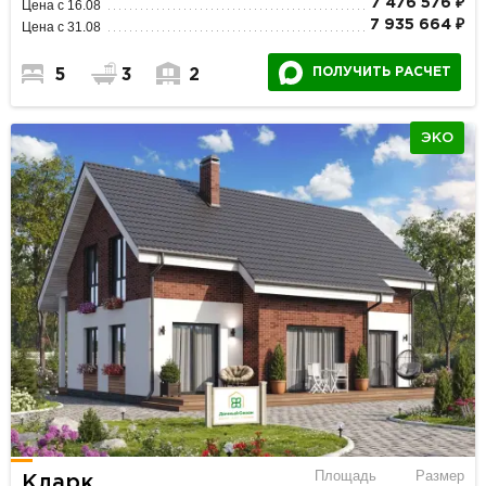
7 476 576 ₽
Цена с 16.08
7 935 664 ₽
Цена с 31.08
ПОЛУЧИТЬ РАСЧЕТ
5
3
2
ЭКО
Площадь
Размер
Кларк