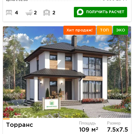
ПОЛУЧИТЬ РАСЧЕТ
4
2
2
Хит продаж!
ТОП
ЭКО
Площадь
Размер
Торранс
2
109 м
7.5х7.5