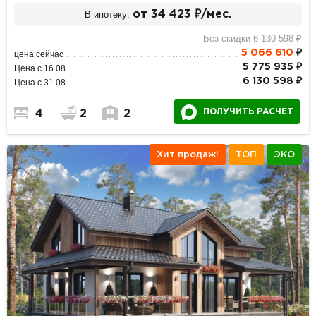
В ипотеку:
от 34 423 ₽/мес.
Без скидки 6 130 598 ₽
5 066 610
₽
цена сейчас
5 775 935 ₽
Цена с 16.08
6 130 598 ₽
Цена с 31.08
ПОЛУЧИТЬ РАСЧЕТ
4
2
2
Хит продаж!
ТОП
ЭКО