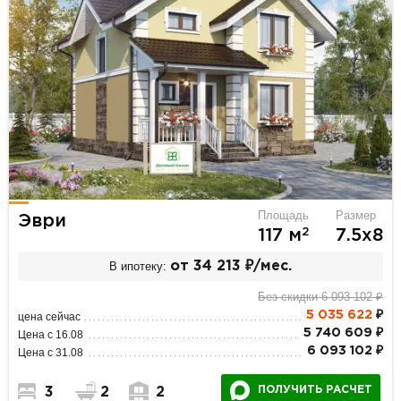
Площадь
Размер
Эври
2
117 м
7.5х8
В ипотеку:
от 34 213 ₽/мес.
Без скидки 6 093 102 ₽
5 035 622
₽
цена сейчас
5 740 609 ₽
Цена с 16.08
6 093 102 ₽
Цена с 31.08
ПОЛУЧИТЬ РАСЧЕТ
3
2
2