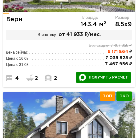
Площадь
Размер
Берн
2
143.4 м
8.5х9
В ипотеку:
от 41 933 ₽/мес.
Без скидки 7 467 956 ₽
6 171 864
₽
цена сейчас
7 035 925 ₽
Цена с 16.08
7 467 956 ₽
Цена с 31.08
ПОЛУЧИТЬ РАСЧЕТ
4
2
2
ТОП
ЭКО