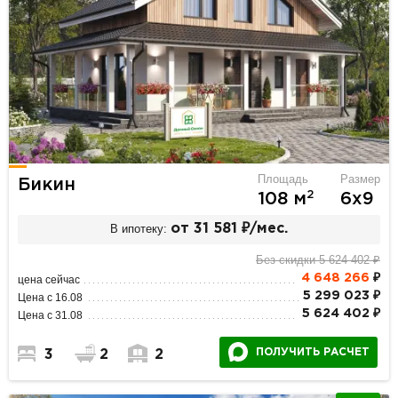
Площадь
Размер
Бикин
2
108 м
6х9
В ипотеку:
от 31 581 ₽/мес.
Без скидки 5 624 402 ₽
4 648 266
₽
цена сейчас
5 299 023 ₽
Цена с 16.08
5 624 402 ₽
Цена с 31.08
ПОЛУЧИТЬ РАСЧЕТ
3
2
2