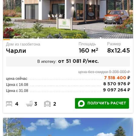
Площадь
Размер
Дом из газобетона
2
160 м
8х12.45
Чарли
В ипотеку:
от 51 081 ₽/мес.
цена без скидки 9 398 000 ₽
7 518 400
₽
цена сейчас
8 570 976 ₽
Цена с 16.08
9 097 264 ₽
Цена с 31.08
ПОЛУЧИТЬ РАСЧЕТ
4
3
2