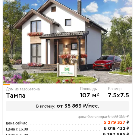
Площадь
Размер
Дом из газобетона
2
107 м
7.5х7.5
Тампа
В ипотеку:
от 35 869 ₽/мес.
цена без скидки 6 599 158 ₽
5 279 327
₽
цена сейчас
6 018 432 ₽
Цена с 16.08
6 387 985 ₽