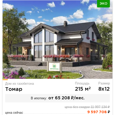
ЭКО
Площадь
Размер
Дом из газобетона
2
215 м
8х12
Томар
В ипотеку:
от 65 208 ₽/мес.
цена без скидки 11 997 134 ₽
9 597 708
₽
цена сейчас