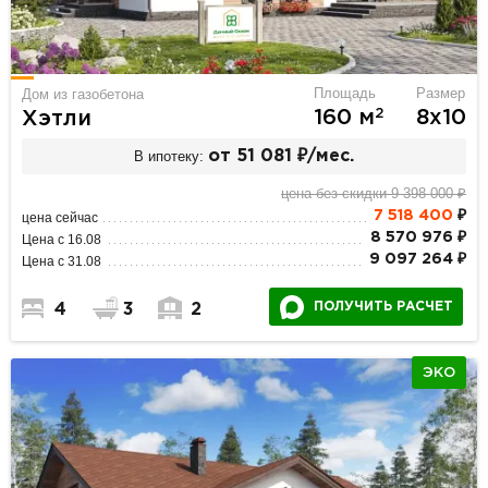
Площадь
Размер
Дом из газобетона
2
160 м
8х10
Хэтли
В ипотеку:
от 51 081 ₽/мес.
цена без скидки 9 398 000 ₽
7 518 400
₽
цена сейчас
8 570 976 ₽
Цена с 16.08
9 097 264 ₽
Цена с 31.08
ПОЛУЧИТЬ РАСЧЕТ
4
3
2
ЭКО