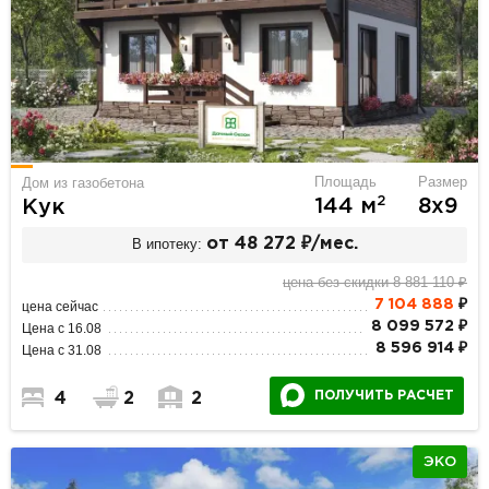
Площадь
Размер
Дом из газобетона
2
144 м
8х9
Кук
В ипотеку:
от 48 272 ₽/мес.
цена без скидки 8 881 110 ₽
7 104 888
₽
цена сейчас
8 099 572 ₽
Цена с 16.08
8 596 914 ₽
Цена с 31.08
ПОЛУЧИТЬ РАСЧЕТ
4
2
2
ЭКО