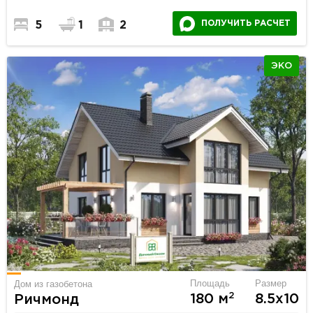
ПОЛУЧИТЬ РАСЧЕТ
5
1
2
ЭКО
Площадь
Размер
Дом из газобетона
2
180 м
8.5х10
Ричмонд