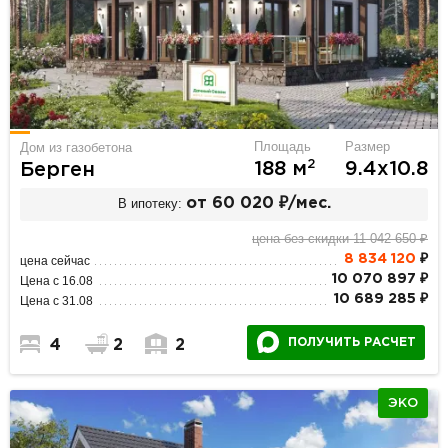
Площадь
Размер
Дом из газобетона
2
188 м
9.4х10.8
Берген
В ипотеку:
от 60 020 ₽/мес.
цена без скидки 11 042 650 ₽
8 834 120
₽
цена сейчас
10 070 897 ₽
Цена с 16.08
10 689 285 ₽
Цена с 31.08
ПОЛУЧИТЬ РАСЧЕТ
4
2
2
ЭКО