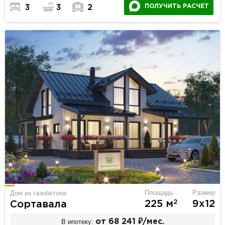
ПОЛУЧИТЬ РАСЧЕТ
3
3
2
Площадь
Размер
Дом из газобетона
2
225 м
9х12
Сортавала
В ипотеку:
от 68 241 ₽/мес.