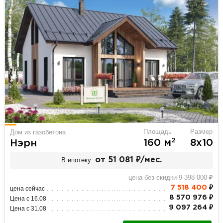
Площадь
Размер
Дом из газобетона
2
160 м
8х10
Нэрн
В ипотеку:
от 51 081 ₽/мес.
цена без скидки 9 398 000 ₽
7 518 400
₽
цена сейчас
8 570 976 ₽
Цена с 16.08
9 097 264 ₽
Цена с 31.08