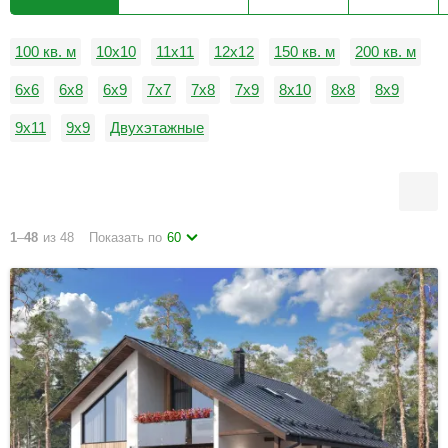
100 кв. м
10x10
11x11
12x12
150 кв. м
200 кв. м
6x6
6x8
6x9
7x7
7x8
7x9
8x10
8x8
8x9
9x11
9x9
Двухэтажные
1
–
48
из 48
Показать по
60