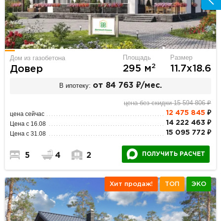
Площадь
Размер
Дом из газобетона
2
295 м
11.7х18.6
Довер
В ипотеку:
от 84 763 ₽/мес.
цена без скидки 15 594 806 ₽
12 475 845
₽
цена сейчас
14 222 463 ₽
Цена с 16.08
15 095 772 ₽
Цена с 31.08
ПОЛУЧИТЬ РАСЧЕТ
5
4
2
Хит продаж!
ТОП
ЭКО