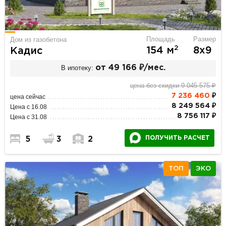
Площадь
Размер
Дом из газобетона
2
154 м
8х9
Кадис
В ипотеку:
от 49 166 ₽/мес.
цена без скидки 9 045 575 ₽
7 236 460
₽
цена сейчас
8 249 564 ₽
Цена с 16.08
8 756 117 ₽
Цена с 31.08
ПОЛУЧИТЬ РАСЧЕТ
5
3
2
ТОП
ЭКО