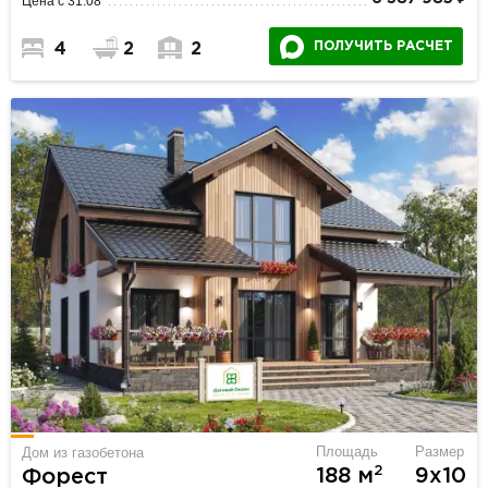
Цена с 31.08
ПОЛУЧИТЬ РАСЧЕТ
4
2
2
Площадь
Размер
Дом из газобетона
2
188 м
9х10
Форест