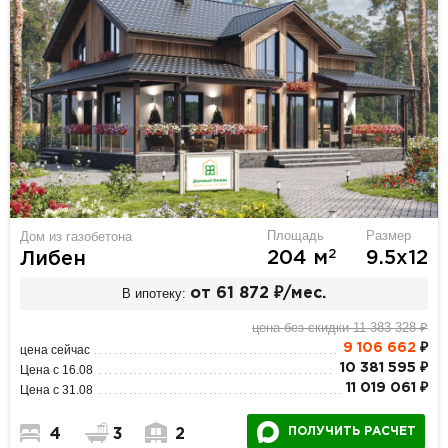
Площадь
Размер
Дом из газобетона
2
204 м
9.5х12
Либен
В ипотеку:
от 61 872 ₽/мес.
цена без скидки 11 383 328 ₽
9 106 662
₽
цена сейчас
10 381 595 ₽
Цена с 16.08
11 019 061 ₽
Цена с 31.08
ПОЛУЧИТЬ РАСЧЕТ
4
3
2