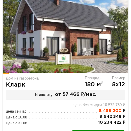
Площадь
Размер
Дом из газобетона
2
180 м
8х12
Кларк
В ипотеку:
от 57 466 ₽/мес.
цена без скидки 10 572 750 ₽
8 458 200
₽
цена сейчас
9 642 348 ₽
Цена с 16.08
10 234 422 ₽
Цена с 31.08