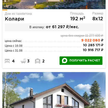
Площадь
Размер
Дом из газобетона
2
192 м
8х12
Колари
В ипотеку:
от 61 297 ₽/мес.
цена без скидки 11 277 600 ₽
9 022 080
₽
цена сейчас
10 285 171 ₽
Цена с 16.08
10 916 717 ₽
Цена с 31.08
ПОЛУЧИТЬ РАСЧЕТ
4
3
2