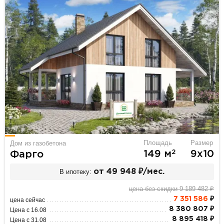
Площадь
Размер
Дом из газобетона
2
149 м
9х10
Фарго
В ипотеку:
от 49 948 ₽/мес.
цена без скидки 9 189 482 ₽
7 351 586
₽
цена сейчас
8 380 807 ₽
Цена с 16.08
8 895 418 ₽
Цена с 31.08