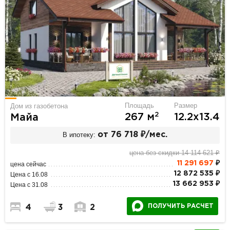
Площадь
Размер
Дом из газобетона
2
267 м
12.2х13.4
Майа
В ипотеку:
от 76 718 ₽/мес.
цена без скидки 14 114 621 ₽
11 291 697
₽
цена сейчас
12 872 535 ₽
Цена с 16.08
13 662 953 ₽
Цена с 31.08
ПОЛУЧИТЬ РАСЧЕТ
4
3
2