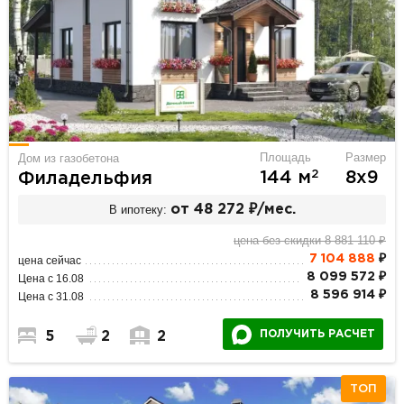
Площадь
Размер
Дом из газобетона
2
144 м
8х9
Филадельфия
В ипотеку:
от 48 272 ₽/мес.
цена без скидки 8 881 110 ₽
7 104 888
₽
цена сейчас
8 099 572 ₽
Цена с 16.08
8 596 914 ₽
Цена с 31.08
ПОЛУЧИТЬ РАСЧЕТ
5
2
2
ТОП