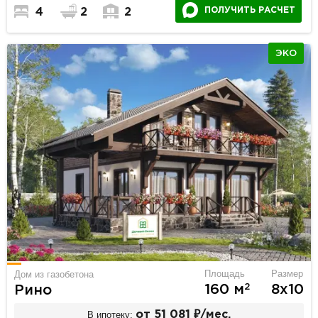
ПОЛУЧИТЬ РАСЧЕТ
4
2
2
ЭКО
Площадь
Размер
Дом из газобетона
2
160 м
8х10
Рино
В ипотеку:
от 51 081 ₽/мес.