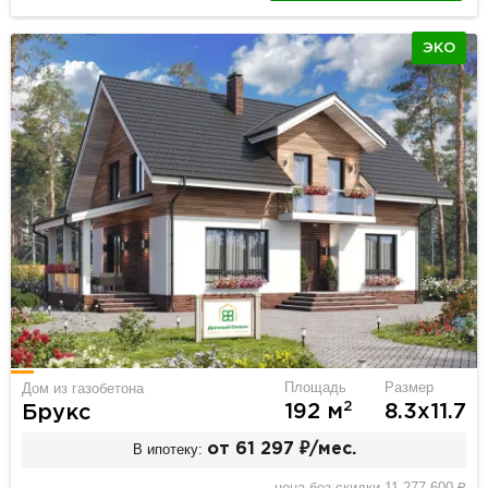
ЭКО
Площадь
Размер
Дом из газобетона
2
192 м
8.3х11.7
Брукс
В ипотеку:
от 61 297 ₽/мес.
цена без скидки 11 277 600 ₽