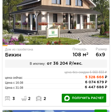
Площадь
Размер
Дом из газобетона
2
108 м
6х9
Бикин
В ипотеку:
от 36 204 ₽/мес.
цена без скидки 6 660 833 ₽
5 328 666
₽
цена сейчас
6 074 679 ₽
Цена с 16.08
6 447 686 ₽
Цена с 31.08
ПОЛУЧИТЬ РАСЧЕТ
3
2
2