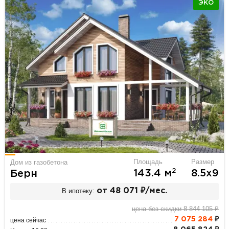
ЭКО
Площадь
Размер
Дом из газобетона
2
143.4 м
8.5х9
Берн
В ипотеку:
от 48 071 ₽/мес.
цена без скидки 8 844 105 ₽
7 075 284
₽
цена сейчас