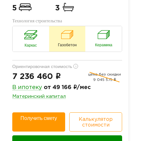
5
3
Технология строительства
Газобетон
Керамика
Каркас
Ориентировочная стоимость
i
цена без скидки
i
7 236 460
9 045 575
i
i
В ипотеку
от 49 166
/мес
Материнский капитал
Получить смету
Калькулятор
стоимости