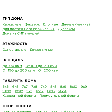
ТИП ДОМА
Каркасные
Фахверк
Блочные
Дачные (летние)
Для постоянного проживания
Дуплексы
Дома из СИП панелей
ЭТАЖНОСТЬ
Одноэтажные
Двухэтажные
ПЛОЩАДЬ
До 100 кв.м
От 100 до 150 кв.м
От 150 до 200 кв.м
От 200 кв.м
ГАБАРИТЫ ДОМА
6х6
6х8
7х7
7х8
7х9
8х8
8х9
8х10
9х9
10х10
10х12
11х11
12х12
13х13
14х14
Квадратной формы
Прямоугольной формы
ОСОБЕННОСТИ