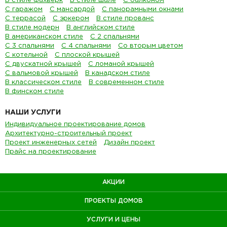
В стиле фахверк
В стиле шале
С балконом
С гаражом
С мансардой
С панорамными окнами
С террасой
С эркером
В стиле прованс
В стиле модерн
В английском стиле
В американском стиле
С 2 спальнями
С 3 спальнями
С 4 спальнями
Со вторым цветом
С котельной
С плоской крышей
С двускатной крышей
С ломаной крышей
С вальмовой крышей
В канадском стиле
В классическом стиле
В современном стиле
В финском стиле
НАШИ УСЛУГИ
Индивидуальное проектирование домов
Архитектурно-строительный проект
Проект инженерных сетей
Дизайн проект
Прайс на проектирование
АКЦИИ
ПРОЕКТЫ ДОМОВ
УСЛУГИ И ЦЕНЫ