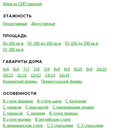
Дома из СИП панелей
ЭТАЖНОСТЬ
Одноэтажные
Двухэтажные
ПЛОЩАДЬ
До 100 кв.м
От 100 до 150 кв.м
От 150 до 200 кв.м
От 200 кв.м
ГАБАРИТЫ ДОМА
6х6
6х8
7х7
7х8
7х9
8х8
8х9
8х10
9х9
10х10
10х12
11х11
12х12
13х13
14х14
Квадратной формы
Прямоугольной формы
ОСОБЕННОСТИ
В стиле фахверк
В стиле шале
С балконом
С гаражом
С мансардой
С панорамными окнами
С террасой
С эркером
В стиле прованс
В стиле модерн
В английском стиле
В американском стиле
С 2 спальнями
С 3 спальнями