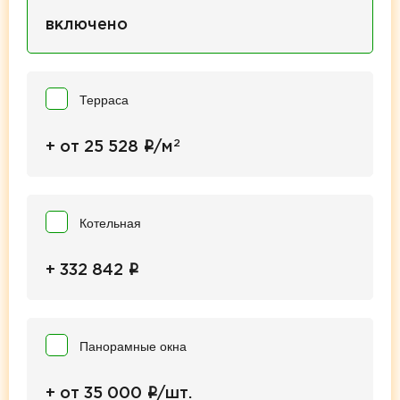
включено
Терраса
2
i
+ от 25 528
/м
Котельная
i
+ 332 842
Панорамные окна
i
+ от 35 000
/шт.