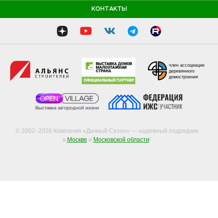
КОНТАКТЫ
член ассоциации
деревянного
домостроения
© 2002–2026 Компания «Дачный Сезон» — надежный подрядчик
в
Москве
и
Московской области
!