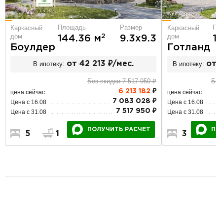
Пл
Площадь
Размер
Каркасный
Каркасный
дом
дом
2
1
144.36 м
9.3х9.3
Готланд
Боулдер
В ипотеку:
от 
В ипотеку:
от 42 213 ₽/мес.
Без
Без скидки 7 517 950 ₽
6 213 182
₽
цена сейчас
цена сейчас
7 083 028 ₽
Цена с 16.08
Цена с 16.08
7 517 950 ₽
Цена с 31.08
Цена с 31.08
ПО
ПОЛУЧИТЬ РАСЧЕТ
3
2
5
1
2